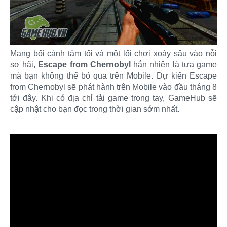
Mang bối cảnh tăm tối và một lối chơi xoáy sâu vào nỗi
sợ hãi,
Escape from Chernobyl
hẳn nhiên là tựa game
mà bạn không thể bỏ qua trên Mobile. Dự kiến Escape
from Chernobyl sẽ phát hành trên Mobile vào đầu tháng 8
tới đây. Khi có địa chỉ tải game trong tay, GameHub sẽ
cập nhật cho bạn đọc trong thời gian sớm nhất.