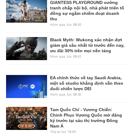
GIANTESS PLAYGROUND vướng
tranh chấp nội bộ, nhà phát triển tố
đồng sự ngầm chiếm đoạt doanh
thu
Hôm qua, lúc 08:50
Black Myth: Wukong xác nhận đợt
giảm giá sâu nhất từ trước đến nay,
ưu đãi 30% trên mọi nền tảng
Hôm qua, lúc 08:42
EA chính thức về tay Saudi Arabia,
một số studio khẳng định vẫn theo
đuổi chiến lược DEI
Hôm qua, lúc 08:30
Tam Quốc Chí - Vương Chiến:
Chinh Phục Vương Quốc mở đăng
ký trước tại sáu thị trường Đông
Nam Á
Thứ tư lúc 18:49