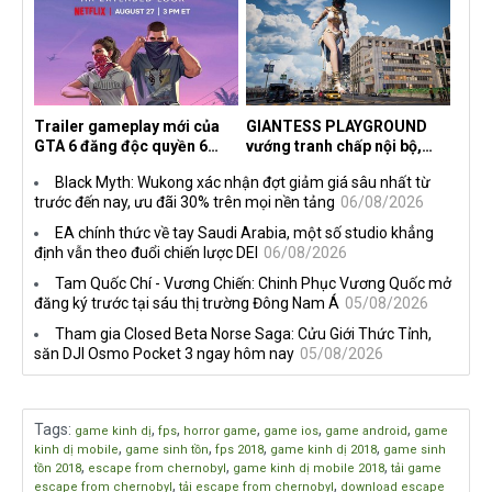
dành cho newbie và lão làng
Trailer gameplay mới của
GIANTESS PLAYGROUND
GTA 6 đăng độc quyền 6
vướng tranh chấp nội bộ,
tiếng trên Netflix, Rockstar
nhà phát triển tố đồng sự
Black Myth: Wukong xác nhận đợt giảm giá sâu nhất từ
đang quá tham?
ngầm chiếm đoạt doanh thu
trước đến nay, ưu đãi 30% trên mọi nền tảng
06/08/2026
EA chính thức về tay Saudi Arabia, một số studio khẳng
định vẫn theo đuổi chiến lược DEI
06/08/2026
Tam Quốc Chí - Vương Chiến: Chinh Phục Vương Quốc mở
đăng ký trước tại sáu thị trường Đông Nam Á
05/08/2026
Tham gia Closed Beta Norse Saga: Cửu Giới Thức Tỉnh,
săn DJI Osmo Pocket 3 ngay hôm nay
05/08/2026
Tags
:
,
,
,
,
,
game kinh dị
fps
horror game
game ios
game android
game
,
,
,
,
kinh dị mobile
game sinh tồn
fps 2018
game kinh dị 2018
game sinh
,
,
,
tồn 2018
escape from chernobyl
game kinh dị mobile 2018
tải game
,
,
escape from chernobyl
tải escape from chernobyl
download escape