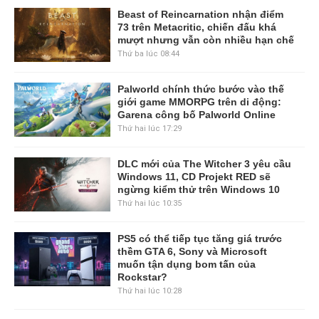
Beast of Reincarnation nhận điểm
73 trên Metacritic, chiến đấu khá
mượt nhưng vẫn còn nhiều hạn chế
Thứ ba lúc 08:44
Palworld chính thức bước vào thế
giới game MMORPG trên di động:
Garena công bố Palworld Online
Thứ hai lúc 17:29
DLC mới của The Witcher 3 yêu cầu
Windows 11, CD Projekt RED sẽ
ngừng kiểm thử trên Windows 10
Thứ hai lúc 10:35
PS5 có thể tiếp tục tăng giá trước
thềm GTA 6, Sony và Microsoft
muốn tận dụng bom tấn của
Rockstar?
Thứ hai lúc 10:28