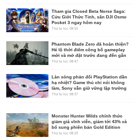
Tham gia Closed Beta Norse Saga:
Cửu Giới Thức Tỉnh, săn DJI Osmo
Pocket 3 ngay hôm nay
Thứ tư lúc 08:55
Phantom Blade Zero đã hoàn thiện?
Hé lộ thời điểm công bố gameplay
mới và mở đặt trước đang đến gần
Thứ tư lúc 08:47
Làn sóng phản đối PlayStation dần
hạ nhiệt? Game thủ chỉ nói không
làm, Sony vẫn giữ vững lập trường
Thứ tư lúc 08:37
Monster Hunter Wilds chính thức
giảm giá vĩnh viễn, giảm tới 43% và
bổ sung phiên bản Gold Edition
Thứ tư lúc 08:29