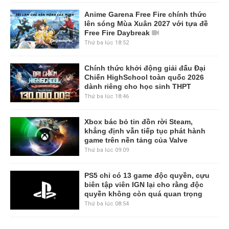
Anime Garena Free Fire chính thức
lên sóng Mùa Xuân 2027 với tựa đề
Free Fire Daybreak
Thứ ba lúc 18:52
Chính thức khởi động giải đấu Đại
Chiến HighSchool toàn quốc 2026
dành riêng cho học sinh THPT
Thứ ba lúc 18:46
Xbox bác bỏ tin đồn rời Steam,
khẳng định vẫn tiếp tục phát hành
game trên nền tảng của Valve
Thứ ba lúc 09:09
PS5 chỉ có 13 game độc quyền, cựu
biên tập viên IGN lại cho rằng độc
quyền không còn quá quan trọng
Thứ ba lúc 08:54