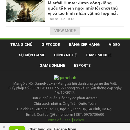
Mistfall Hunter được cộng đồng
quốc tế khen ngợi nhờ lối chơi thú
vị và tạo hình nhân vật nữ hợp mắt
Thứ hai lúc 10:13
VIEW MORE
TRANG CHỦ
GIFTCODE
BẢNG XẾP HẠNG
VIDEO
SỰ KIỆN GAME
CÔNG NGHỆ
GAME MOBILE
GAME ONLINE
ESPORTS
Mạng Xã Hội GameHub.vn - Mạng xã hội dành cho game thủ Việt.
Giấy phép số: 505/GP-BTTTT do Bộ Thông tin và Truyền thông cấp ngày
16/10/2017.
Đơn vị chủ quản: Công ty cổ phần Adsota.
Chịu trách nhiệm: Ông Trần Quốc Toản.
Địa chỉ: Le Building, số 11, ngõ 71, Láng Hạ, Ba Đình, Hà Nội.
Email: Contact@Gamehub.vn | SĐT: 0975730600
|
Terms of Uses
Policy
×
Chết lặng với Escape from