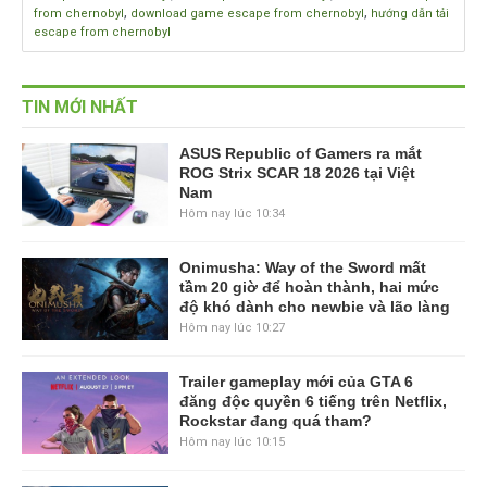
,
,
from chernobyl
download game escape from chernobyl
hướng dẫn tải
escape from chernobyl
TIN MỚI NHẤT
ASUS Republic of Gamers ra mắt
ROG Strix SCAR 18 2026 tại Việt
Nam
Hôm nay lúc 10:34
Onimusha: Way of the Sword mất
tầm 20 giờ để hoàn thành, hai mức
độ khó dành cho newbie và lão làng
Hôm nay lúc 10:27
Trailer gameplay mới của GTA 6
đăng độc quyền 6 tiếng trên Netflix,
Rockstar đang quá tham?
Hôm nay lúc 10:15