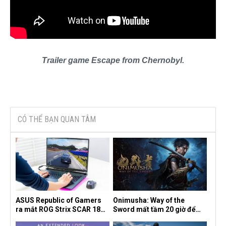
Trailer game Escape from Chernobyl.
CÓ THỂ BẠN QUAN TÂM
ASUS Republic of Gamers
Onimusha: Way of the
ra mắt ROG Strix SCAR 18
Sword mất tầm 20 giờ để
2026 tại Việt Nam
hoàn thành, hai mức độ khó