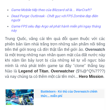
Game Mobile tiếp theo của Blizzard sẽ là... WarCraft?
Dead Purge: Outbreak - Chết gục với FPS Zombie đẹp điên
người
Game FPS siêu đẹp Argo sẽ phát hành miễn phí ngay tháng
này
Trung Quốc, vâng cái tên quá đỗi quen thuộc với các
phiên bản làm nhái trắng trợn những sản phẩm nổi tiếng
trên thế giới trong cả đời thật lẫn thế giới ảo.
Overwatch
là một trong những nạn nhân quen mặt của đất nước này
khi năm lần bảy lượt bị của những kẻ tự vỗ ngực bảo
mình là nhà phát triển game tại đây "clone" thẳng tay.
Nào là
Legend of Titan
,
Overwatcher
($%@^Q%????)
và nay chúng ta có thêm một cái tên mới...
Hero Mission
.
Battleborn - Kẻ thù của Overwatch chính
thức... miễn phí