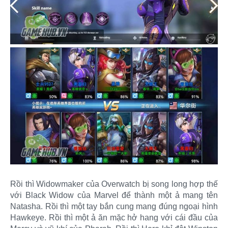
Rồi thì Widowmaker của Overwatch bị song long hợp thế
với Black Widow của Marvel để thành một ả mang tên
Natasha. Rồi thì một tay bắn cung mang đúng ngoại hình
Hawkeye. Rồi thì một ả ăn mặc hở hang với cái đầu của