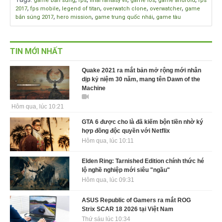
game bắn súng
fps
final fantasy vii
game ios
game android
fps
,
,
,
,
,
2017
fps mobile
legend of titan
overwatch clone
overwatcher
game
,
,
,
bắn súng 2017
hero mission
game trung quốc nhái
game tàu
TIN MỚI NHẤT
Quake 2021 ra mắt bản mở rộng mới nhân
dịp kỷ niệm 30 năm, mang tên Dawn of the
Machine
Hôm qua, lúc 10:21
GTA 6 được cho là đã kiếm bộn tiền nhờ ký
hợp đồng độc quyền với Netflix
Hôm qua, lúc 10:11
Elden Ring: Tarnished Edition chính thức hé
lộ nghề nghiệp mới siêu "ngầu"
Hôm qua, lúc 09:31
ASUS Republic of Gamers ra mắt ROG
Strix SCAR 18 2026 tại Việt Nam
Thứ sáu lúc 10:34