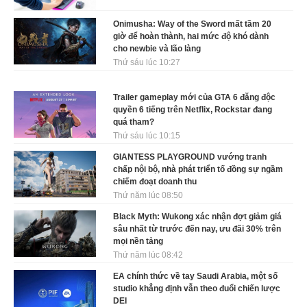
Onimusha: Way of the Sword mất tầm 20
giờ để hoàn thành, hai mức độ khó dành
cho newbie và lão làng
Thứ sáu lúc 10:27
Trailer gameplay mới của GTA 6 đăng độc
quyền 6 tiếng trên Netflix, Rockstar đang
quá tham?
Thứ sáu lúc 10:15
GIANTESS PLAYGROUND vướng tranh
chấp nội bộ, nhà phát triển tố đồng sự ngầm
chiếm đoạt doanh thu
Thứ năm lúc 08:50
Black Myth: Wukong xác nhận đợt giảm giá
sâu nhất từ trước đến nay, ưu đãi 30% trên
mọi nền tảng
Thứ năm lúc 08:42
EA chính thức về tay Saudi Arabia, một số
studio khẳng định vẫn theo đuổi chiến lược
DEI