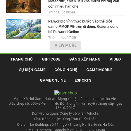
Metacritic, chiến đấu khá mượt nhưng vẫn
còn nhiều hạn chế
Thứ ba lúc 08:44
Palworld chính thức bước vào thế giới
game MMORPG trên di động: Garena công
bố Palworld Online
Thứ hai lúc 17:29
VIEW MORE
TRANG CHỦ
GIFTCODE
BẢNG XẾP HẠNG
VIDEO
SỰ KIỆN GAME
CÔNG NGHỆ
GAME MOBILE
GAME ONLINE
ESPORTS
Mạng Xã Hội GameHub.vn - Mạng xã hội dành cho game thủ Việt.
Giấy phép số: 505/GP-BTTTT do Bộ Thông tin và Truyền thông cấp ngày
16/10/2017.
Đơn vị chủ quản: Công ty cổ phần Adsota.
Chịu trách nhiệm: Ông Trần Quốc Toản.
Địa chỉ: Le Building, số 11, ngõ 71, Láng Hạ, Ba Đình, Hà Nội.
Email: Contact@Gamehub.vn | SĐT: 0975730600