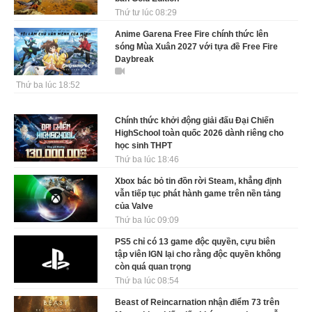
Thứ tư lúc 08:29
Anime Garena Free Fire chính thức lên
sóng Mùa Xuân 2027 với tựa đề Free Fire
Daybreak
Thứ ba lúc 18:52
Chính thức khởi động giải đấu Đại Chiến
HighSchool toàn quốc 2026 dành riêng cho
học sinh THPT
Thứ ba lúc 18:46
Xbox bác bỏ tin đồn rời Steam, khẳng định
vẫn tiếp tục phát hành game trên nền tảng
của Valve
Thứ ba lúc 09:09
PS5 chỉ có 13 game độc quyền, cựu biên
tập viên IGN lại cho rằng độc quyền không
còn quá quan trọng
Thứ ba lúc 08:54
Beast of Reincarnation nhận điểm 73 trên