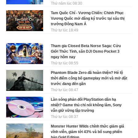
Thứ năm lúc 08:30
Tam Quốc Chí - Vương Chiến: Chinh Phục
Vương Quốc mở đăng ký trước tại sáu thị
trường Đông Nam Á
Thứ tư lúc 18:49
Tham gia Closed Beta Norse Saga: Cửu
Giới Thức Tỉnh, săn DJI Osmo Pocket 3
ngay hôm nay
Thứ tư lúc 08:55
Phantom Blade Zero đã hoàn thiện? Hé lộ
thời điểm công bố gameplay mới và mở đặt
trước đang đến gần
Thứ tư lúc 08:47
Làn sóng phản đối PlayStation dần hạ
nhiệt? Game thủ chỉ nói không làm, Sony
vẫn giữ vững lập trường
Thứ tư lúc 08:37
Monster Hunter Wilds chính thức giảm giá
vĩnh viễn, giảm tới 43% và bổ sung phiên
bản Gold Edition