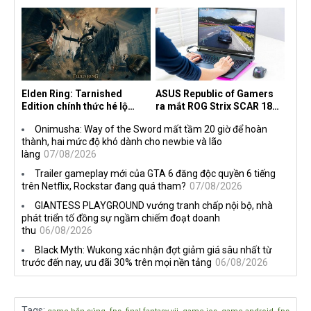
30 năm, mang tên Dawn of
độc quyền với Netflix
the Machine
Elden Ring: Tarnished
ASUS Republic of Gamers
Edition chính thức hé lộ
ra mắt ROG Strix SCAR 18
nghề nghiệp mới siêu "ngầu"
2026 tại Việt Nam
Onimusha: Way of the Sword mất tầm 20 giờ để hoàn
thành, hai mức độ khó dành cho newbie và lão
làng
07/08/2026
Trailer gameplay mới của GTA 6 đăng độc quyền 6 tiếng
trên Netflix, Rockstar đang quá tham?
07/08/2026
GIANTESS PLAYGROUND vướng tranh chấp nội bộ, nhà
phát triển tố đồng sự ngầm chiếm đoạt doanh
thu
06/08/2026
Black Myth: Wukong xác nhận đợt giảm giá sâu nhất từ
trước đến nay, ưu đãi 30% trên mọi nền tảng
06/08/2026
Tags
:
,
,
,
,
,