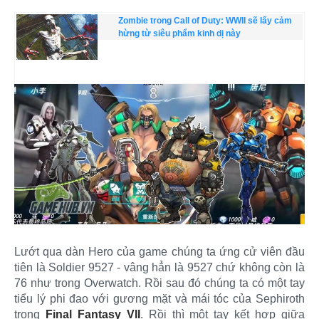
Zombie trong Call of Duty: WWII sẽ lấy cảm
hừng từ siêu phẩm kinh dị này
Lướt qua dàn Hero của game chúng ta ứng cử viên đầu
tiên là Soldier 9527 - vâng hẳn là 9527 chứ không còn là
76 như trong Overwatch. Rồi sau đó chúng ta có một tay
tiểu lý phi đao với gương mặt và mái tóc của Sephiroth
trong
Final Fantasy VII
. Rồi thì một tay kết hợp giữa