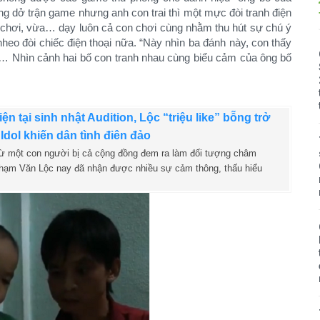
ng dở trận game nhưng anh con trai thì một mực đòi tranh điện
a chơi, vừa… dạy luôn cả con chơi cùng nhằm thu hút sự chú ý
heo đòi chiếc điện thoại nữa. “Này nhìn ba đánh này, con thấy
”… Nhìn cảnh hai bố con tranh nhau cùng biểu cảm của ông bố
iện tại sinh nhật Audition, Lộc “triệu like” bỗng trở
Idol khiến dân tình điên đảo
từ một con người bị cả cộng đồng đem ra làm đối tượng châm
hạm Văn Lộc nay đã nhận được nhiều sự cảm thông, thấu hiểu