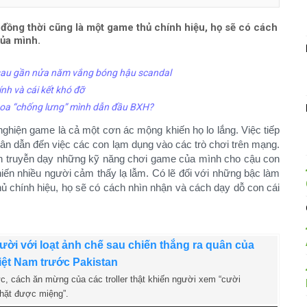
 đồng thời cũng là một game thủ chính hiệu, họ sẽ có cách
của mình.
sau gần nửa năm vắng bóng hậu scandal
ính và cái kết khó đỡ
 hoa “chống lưng” mình dẫn đầu BXH?
nghiện game là cả một cơn ác mộng khiến họ lo lắng. Việc tiếp
ân dẫn đến việc các con lạm dụng vào các trò chơi trên mạng.
h truyễn dạy những kỹ năng chơi game của mình cho cậu con
khiến nhiều người cảm thấy lạ lẫm. Có lẽ đối với những bậc làm
ủ chính hiệu, họ sẽ có cách nhìn nhận và cách dạy dỗ con cái
ười với loạt ảnh chế sau chiến thắng ra quân của
iệt Nam trước Pakistan
c, cách ăn mừng của các troller thật khiến người xem “cười
hặt được miệng”.