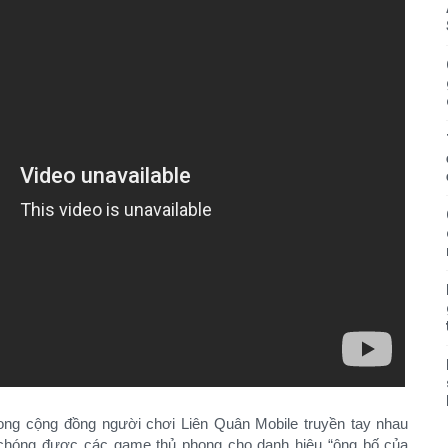
ong cộng đồng người chơi Liên Quân Mobile truyền tay nhau
h chóng được các game thủ phong cho danh hiệu “ông bố của