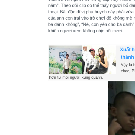
năm”. Theo dõi clip có thể thấy người bố đa
thoại. Bất đặc dĩ vị phụ huynh này phải vừ
của anh con trai vào trò chơi để không mè n
ba đánh không”, “Nè, con yên cho ba đánh
khiến người xem không nhịn nổi cười.
Xuất h
thành 
Vậy là 
chọc, P
hơn từ mọi người xung quanh.