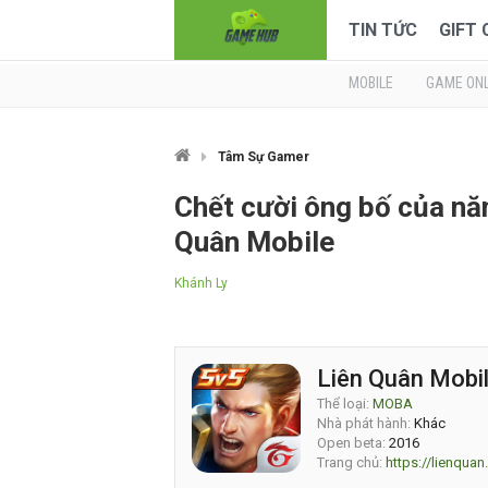
TIN TỨC
GIFT
MOBILE
GAME ONL
Tâm Sự Gamer
Chết cười ông bố của nă
Quân Mobile
Khánh Ly
Liên Quân Mobi
Thể loại:
MOBA
Nhà phát hành:
Khác
Open beta:
2016
Trang chủ:
https://lienquan