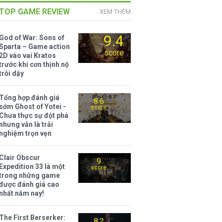
TOP GAME REVIEW
XEM THÊM
9.4
God of War: Sons of
Sparta – Game action
score
2D vào vai Kratos
trước khi cơn thịnh nộ
trỗi dậy
Tổng hợp đánh giá
8.6
sớm Ghost of Yotei -
score
Chưa thực sự đột phá
nhưng vẫn là trải
nghiệm trọn vẹn
Clair Obscur
9
Expedition 33 là một
score
trong những game
được đánh giá cao
nhất năm nay!
The First Berserker:
8.2