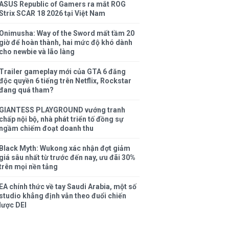
ASUS Republic of Gamers ra mắt ROG
Strix SCAR 18 2026 tại Việt Nam
Onimusha: Way of the Sword mất tầm 20
giờ để hoàn thành, hai mức độ khó dành
cho newbie và lão làng
Trailer gameplay mới của GTA 6 đăng
độc quyền 6 tiếng trên Netflix, Rockstar
đang quá tham?
GIANTESS PLAYGROUND vướng tranh
chấp nội bộ, nhà phát triển tố đồng sự
ngầm chiếm đoạt doanh thu
Black Myth: Wukong xác nhận đợt giảm
giá sâu nhất từ trước đến nay, ưu đãi 30%
trên mọi nền tảng
EA chính thức về tay Saudi Arabia, một số
studio khẳng định vẫn theo đuổi chiến
lược DEI