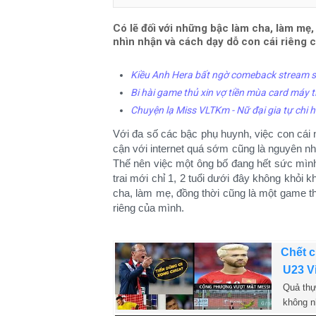
Có lẽ đối với những bậc làm cha, làm mẹ,
nhìn nhận và cách dạy dỗ con cái riêng 
Kiều Anh Hera bất ngờ comeback stream 
Bi hài game thủ xin vợ tiền mùa card máy t
Chuyện lạ Miss VLTKm - Nữ đại gia tự chi
Với đa số các bậc phụ huynh, việc con cái 
cận với internet quá sớm cũng là nguyên nh
Thế nên việc một ông bố đang hết sức mìn
trai mới chỉ 1, 2 tuổi dưới đây không khỏi 
cha, làm mẹ, đồng thời cũng là một game th
riêng của mình.
Chết c
U23 V
Quả thự
không n