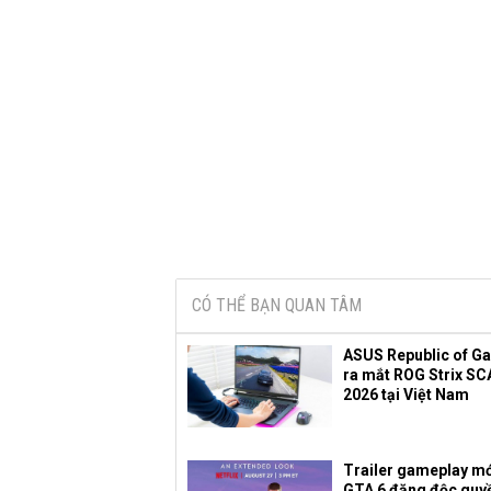
CÓ THỂ BẠN QUAN TÂM
ASUS Republic of G
ra mắt ROG Strix SC
2026 tại Việt Nam
Trailer gameplay mớ
GTA 6 đăng độc quy