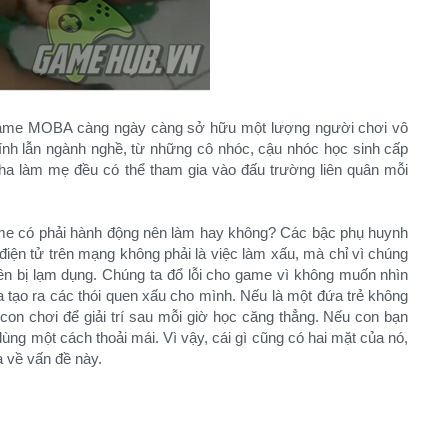
 game MOBA càng ngày càng sở hữu một lượng người chơi vô
tính lẫn ngành nghề, từ những cô nhóc, cậu nhóc học sinh cấp
ha làm mẹ đều có thể tham gia vào đấu trường liên quân mỗi
game có phải hành động nên làm hay không? Các bậc phụ huynh
i điện tử trên mạng không phải là việc làm xấu, mà chỉ vì chúng
ên bị lạm dụng. Chúng ta đổ lỗi cho game vì không muốn nhìn
a tạo ra các thói quen xấu cho mình. Nếu là một đứa trẻ không
n chơi để giải trí sau mỗi giờ học căng thẳng. Nếu con bạn
ng một cách thoải mái. Vì vậy, cái gì cũng có hai mặt của nó,
 về vấn đề này.​