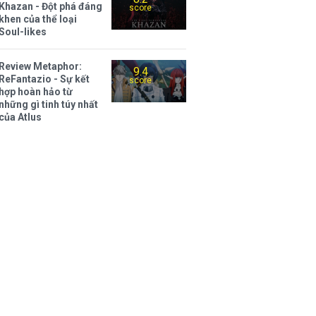
Khazan - Đột phá đáng
score
khen của thể loại
Soul-likes
Review Metaphor:
9.4
ReFantazio - Sự kết
score
hợp hoàn hảo từ
những gì tinh túy nhất
của Atlus