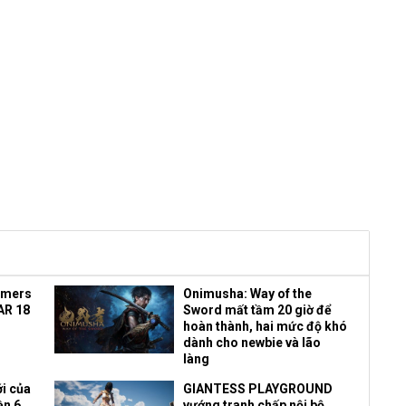
amers
Onimusha: Way of the
AR 18
Sword mất tầm 20 giờ để
hoàn thành, hai mức độ khó
dành cho newbie và lão
làng
i của
GIANTESS PLAYGROUND
ền 6
vướng tranh chấp nội bộ,