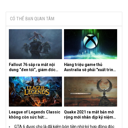
CÓ THỂ BẠN QUAN TÂM
Fallout 76 sắp ra mắt nội
Hàng triệu game thủ
dung “đen tối”, giám đốc
Australia sẽ phải "xuất trình
sáng tạo hé lộ
CCCD" nếu muốn chơi một
số tựa game trên Xbox?
League of Legends Classic
Quake 2021 ra mắt bản mở
không còn sức hút:
rộng mới nhân dịp kỷ niệm
Streamer bỏ game, người
30 năm, mang tên Dawn of
GTA 6 được cho là đã kiếm bộn tiền nhờ ký hợp đồng độc
chơi cũ không còn online
the Machine