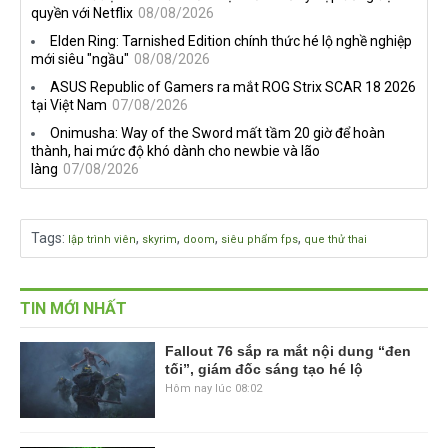
quyền với Netflix
08/08/2026
Elden Ring: Tarnished Edition chính thức hé lộ nghề nghiệp
mới siêu "ngầu"
08/08/2026
ASUS Republic of Gamers ra mắt ROG Strix SCAR 18 2026
tại Việt Nam
07/08/2026
Onimusha: Way of the Sword mất tầm 20 giờ để hoàn
thành, hai mức độ khó dành cho newbie và lão
làng
07/08/2026
Tags
:
,
,
,
,
lập trình viên
skyrim
doom
siêu phẩm fps
que thử thai
TIN MỚI NHẤT
Fallout 76 sắp ra mắt nội dung “đen
tối”, giám đốc sáng tạo hé lộ
Hôm nay lúc 08:02