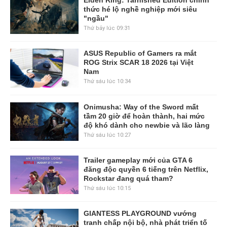
Elden Ring: Tarnished Edition chính
thức hé lộ nghề nghiệp mới siêu
"ngầu"
Thứ bảy lúc 09:31
ASUS Republic of Gamers ra mắt
ROG Strix SCAR 18 2026 tại Việt
Nam
Thứ sáu lúc 10:34
Onimusha: Way of the Sword mất
tầm 20 giờ để hoàn thành, hai mức
độ khó dành cho newbie và lão làng
Thứ sáu lúc 10:27
Trailer gameplay mới của GTA 6
đăng độc quyền 6 tiếng trên Netflix,
Rockstar đang quá tham?
Thứ sáu lúc 10:15
GIANTESS PLAYGROUND vướng
tranh chấp nội bộ, nhà phát triển tố