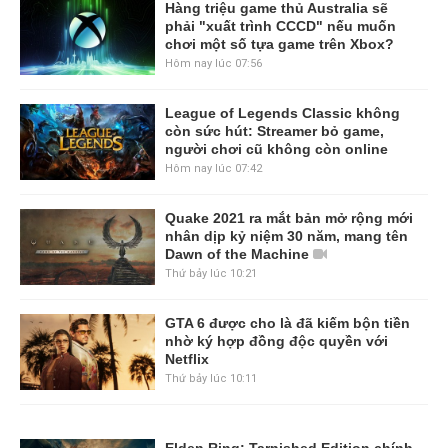
Hàng triệu game thủ Australia sẽ
phải "xuất trình CCCD" nếu muốn
chơi một số tựa game trên Xbox?
Hôm nay lúc 07:56
League of Legends Classic không
còn sức hút: Streamer bỏ game,
người chơi cũ không còn online
Hôm nay lúc 07:42
Quake 2021 ra mắt bản mở rộng mới
nhân dịp kỷ niệm 30 năm, mang tên
Dawn of the Machine
Thứ bảy lúc 10:21
GTA 6 được cho là đã kiếm bộn tiền
nhờ ký hợp đồng độc quyền với
Netflix
Thứ bảy lúc 10:11