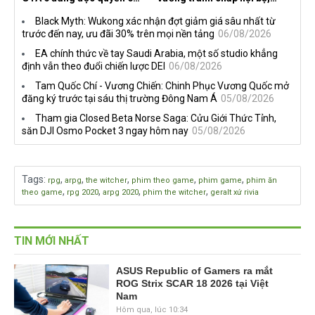
tiếng trên Netflix, Rockstar
nhà phát triển tố đồng sự
Black Myth: Wukong xác nhận đợt giảm giá sâu nhất từ
đang quá tham?
ngầm chiếm đoạt doanh thu
trước đến nay, ưu đãi 30% trên mọi nền tảng
06/08/2026
EA chính thức về tay Saudi Arabia, một số studio khẳng
định vẫn theo đuổi chiến lược DEI
06/08/2026
Tam Quốc Chí - Vương Chiến: Chinh Phục Vương Quốc mở
đăng ký trước tại sáu thị trường Đông Nam Á
05/08/2026
Tham gia Closed Beta Norse Saga: Cửu Giới Thức Tỉnh,
săn DJI Osmo Pocket 3 ngay hôm nay
05/08/2026
Tags
:
,
,
,
,
,
rpg
arpg
the witcher
phim theo game
phim game
phim ăn
,
,
,
,
theo game
rpg 2020
arpg 2020
phim the witcher
geralt xứ rivia
TIN MỚI NHẤT
ASUS Republic of Gamers ra mắt
ROG Strix SCAR 18 2026 tại Việt
Nam
Hôm qua, lúc 10:34