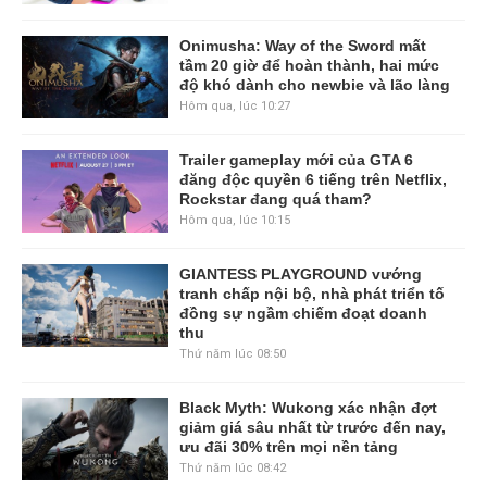
Onimusha: Way of the Sword mất
tầm 20 giờ để hoàn thành, hai mức
độ khó dành cho newbie và lão làng
Hôm qua, lúc 10:27
Trailer gameplay mới của GTA 6
đăng độc quyền 6 tiếng trên Netflix,
Rockstar đang quá tham?
Hôm qua, lúc 10:15
GIANTESS PLAYGROUND vướng
tranh chấp nội bộ, nhà phát triển tố
đồng sự ngầm chiếm đoạt doanh
thu
Thứ năm lúc 08:50
Black Myth: Wukong xác nhận đợt
giảm giá sâu nhất từ trước đến nay,
ưu đãi 30% trên mọi nền tảng
Thứ năm lúc 08:42