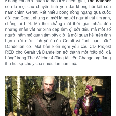
Không chỉ đơn thuần là bạo lực chém giết,
The Witcher
còn là một câu chuyện tình yêu dài không hồi kết của
nam chính Geralt. Rất nhiều bóng hồng ngang qua cuộc
đời của Geralt nhưng ai mới là người ngự trị trái tim anh,
chẳng ai biết. Mà thôi chẳng mất thời gian nhắc đến
những nhân vật nữ xinh đẹp làm gì bởi điều mà một số
người hâm mộ quan tâm bây giờ là mối quan hệ “trên tình
bạn dưới mức tình yêu” của Geralt và “anh bạn thân”
Dandelion cơ. Một bản kiến nghị yêu cầu CD Projekt
RED cho Geralt và Dandelion trở thành một “cặp đôi gà
bông” trong The Witcher 4 đăng tải trên Change.org đang
thu hút sự chú ý của nhiều fan hâm mộ.