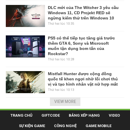
DLC mới của The Witcher 3 yêu cầu
Windows 11, CD Projekt RED sẽ
ngừng kiểm thử trên Windows 10
Thứ hai lúc 10:35
PS5 có thể tiếp tục tăng giá trước
thềm GTA 6, Sony và Microsoft
muốn tận dụng bom tấn của
Rockstar?
Thứ hai lúc 10:28
Mistfall Hunter được cộng đồng
quốc tế khen ngợi nhờ lối chơi thú
vị và tạo hình nhân vật nữ hợp mắt
Thứ hai lúc 10:13
VIEW MORE
TRANG CHỦ
GIFTCODE
BẢNG XẾP HẠNG
VIDEO
SỰ KIỆN GAME
CÔNG NGHỆ
GAME MOBILE