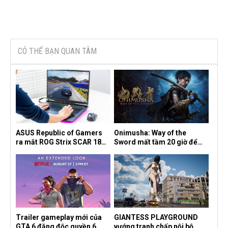
CÓ THỂ BẠN QUAN TÂM
ASUS Republic of Gamers
Onimusha: Way of the
ra mắt ROG Strix SCAR 18
Sword mất tầm 20 giờ để
2026 tại Việt Nam
hoàn thành, hai mức độ khó
dành cho newbie và lão làng
Trailer gameplay mới của
GIANTESS PLAYGROUND
GTA 6 đăng độc quyền 6
vướng tranh chấp nội bộ,