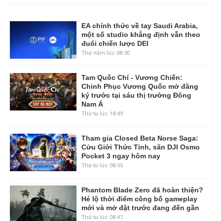
EA chính thức về tay Saudi Arabia,
một số studio khẳng định vẫn theo
đuổi chiến lược DEI
Thứ năm lúc 08:30
Tam Quốc Chí - Vương Chiến:
Chinh Phục Vương Quốc mở đăng
ký trước tại sáu thị trường Đông
Nam Á
Thứ tư lúc 18:49
Tham gia Closed Beta Norse Saga:
Cửu Giới Thức Tỉnh, săn DJI Osmo
Pocket 3 ngay hôm nay
Thứ tư lúc 08:55
Phantom Blade Zero đã hoàn thiện?
Hé lộ thời điểm công bố gameplay
mới và mở đặt trước đang đến gần
Thứ tư lúc 08:47