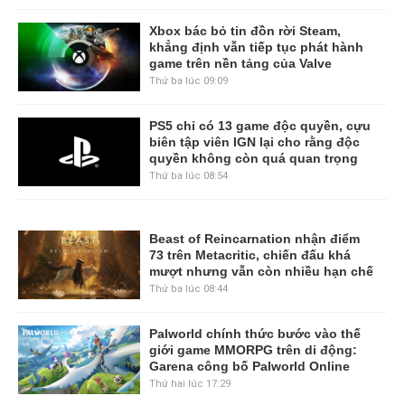
Xbox bác bỏ tin đồn rời Steam,
khẳng định vẫn tiếp tục phát hành
game trên nền tảng của Valve
Thứ ba lúc 09:09
PS5 chỉ có 13 game độc quyền, cựu
biên tập viên IGN lại cho rằng độc
quyền không còn quá quan trọng
Thứ ba lúc 08:54
Beast of Reincarnation nhận điểm
73 trên Metacritic, chiến đấu khá
mượt nhưng vẫn còn nhiều hạn chế
Thứ ba lúc 08:44
Palworld chính thức bước vào thế
giới game MMORPG trên di động:
Garena công bố Palworld Online
Thứ hai lúc 17:29