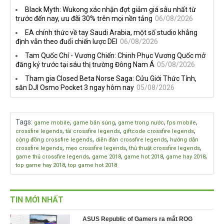
tiếng trên Netflix, Rockstar
nhà phát triển tố đồng sự
Black Myth: Wukong xác nhận đợt giảm giá sâu nhất từ
đang quá tham?
ngầm chiếm đoạt doanh thu
trước đến nay, ưu đãi 30% trên mọi nền tảng
06/08/2026
EA chính thức về tay Saudi Arabia, một số studio khẳng
định vẫn theo đuổi chiến lược DEI
06/08/2026
Tam Quốc Chí - Vương Chiến: Chinh Phục Vương Quốc mở
đăng ký trước tại sáu thị trường Đông Nam Á
05/08/2026
Tham gia Closed Beta Norse Saga: Cửu Giới Thức Tỉnh,
săn DJI Osmo Pocket 3 ngay hôm nay
05/08/2026
Tags
:
,
,
,
,
game mobile
game bắn súng
game trong nước
fps mobile
,
,
,
crossfire legends
tải crossfire legends
giftcode crossfire legends
,
,
cộng đồng crossfire legends
diễn đàn crossfire legends
hướng dẫn
,
,
,
crossfire legends
mẹo crossfire legends
thủ thuật crossfire legends
,
,
,
,
game thủ crossfire legends
game 2018
game hot 2018
game hay 2018
,
top game hay 2018
top game hot 2018
TIN MỚI NHẤT
ASUS Republic of Gamers ra mắt ROG