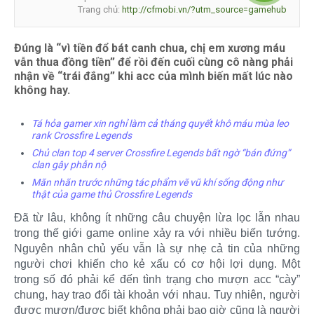
Trang chủ:
http://cfmobi.vn/?utm_source=gamehub
Đúng là “vì tiền đổ bát canh chua, chị em xương máu
vẫn thua đồng tiền” để rồi đến cuối cùng cô nàng phải
nhận về “trái đắng” khi acc của mình biến mất lúc nào
không hay.
Tá hỏa gamer xin nghỉ làm cả tháng quyết khô máu mùa leo
rank Crossfire Legends
Chủ clan top 4 server Crossfire Legends bất ngờ “bán đứng”
clan gây phẫn nộ
Mãn nhãn trước những tác phẩm vẽ vũ khí sống động như
thật của game thủ Crossfire Legends
Đã từ lâu, không ít những câu chuyện lừa lọc lẫn nhau
trong thế giới game online xảy ra với nhiều biến tướng.
Nguyên nhân chủ yếu vẫn là sự nhẹ cả tin của những
người chơi khiến cho kẻ xấu có cơ hội lợi dụng. Một
trong số đó phải kể đến tình trạng cho mượn acc “cày”
chung, hay trao đổi tài khoản với nhau. Tuy nhiên, người
được mượn/được biết không phải bao giờ cũng là người