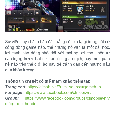
Sự việc này chắc chắn đã chẳng còn xa lạ gì trong bất cứ
cộng đồng game nào, thế nhưng nó vẫn là một bài học,
lời cảnh báo đáng nhớ đối với mỗi người chơi, nên tự
cẩn trọng trước bất cứ trao đổi, giao dịch, hay mối quan
hệ nào trên thế giới ảo này để tránh dẫn đến những hậu
quả khôn lường.
Thông tin chi tiết có thể tham khảo thêm tại:
Trang chủ:
https://cfmobi.vn/?utm_source=gamehub
Fanpage:
https://www.facebook.com/cfmobi.vn/
Group:
https://www.facebook.com/groups/cfmobilevn/?
ref=group_header