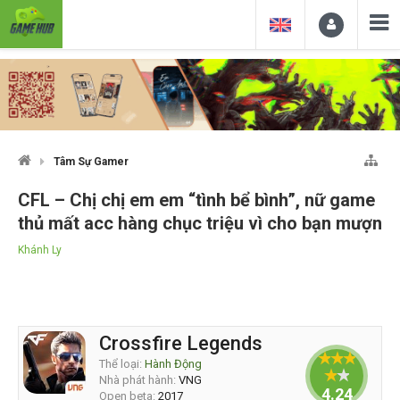
Tâm Sự Gamer
CFL – Chị chị em em “tình bể bình”, nữ game
thủ mất acc hàng chục triệu vì cho bạn mượn
Khánh Ly
Crossfire Legends
Thể loại:
Hành Động
Nhà phát hành:
VNG
4.24
Open beta:
2017