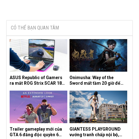
CÓ THỂ BẠN QUAN TÂM
ASUS Republic of Gamers
Onimusha: Way of the
ra mắt ROG Strix SCAR 18
Sword mất tầm 20 giờ để
2026 tại Việt Nam
hoàn thành, hai mức độ khó
dành cho newbie và lão làng
Trailer gameplay mới của
GIANTESS PLAYGROUND
GTA 6 đăng độc quyền 6
vướng tranh chấp nội bộ,