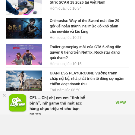
Strix SCAR 18 2026 tại Việt Nam
Hôm qua, lúc 10:34
Onimusha: Way of the Sword mất tầm 20
giờ để hoàn thành, hai mức độ khó dành
cho newbie và lão làng
Hôm qua, lúc 10:27
Trailer gameplay mới của GTA 6 đăng độc
quyền 6 tiếng trên Netflix, Rockstar đang
quá tham?
Hôm qua, lúc 10:15
GIANTESS PLAYGROUND vướng tranh
chấp nội bộ, nhà phát triển tố đồng sự ngầm
chiếm đoạt doanh thu
Thứ năm lúc 08:50
×
CFL – Chị chị em em “tình bể
Black Myth: Wukong xác nhận đợt giảm giá
VIEW
bình”, nữ game thủ mất acc
sâu nhất từ trước đến nay, ưu đãi 30% trên
hàng chục triệu vì cho bạn
mọi nền tảng
mượn
Thứ năm lúc 08:42
Appota
FREE - In Google Play
EA chính thức về tay Saudi Arabia, một số