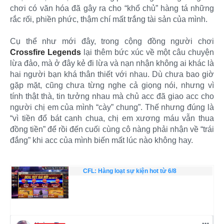
chơi có văn hóa đã gây ra cho “khổ chủ” hàng tá những
rắc rối, phiền phức, thậm chí mất trắng tài sản của mình.
Cụ thể như mới đây, trong cộng đồng người chơi
Crossfire Legends
lại thêm bức xúc về một câu chuyện
lừa đảo, mà ở đây kẻ đi lừa và nạn nhận không ai khác là
hai người bạn khá thân thiết với nhau. Dù chưa bao giờ
gặp mặt, cũng chưa từng nghe cả giọng nói, nhưng vì
tính thật thà, tin tưởng nhau mà chủ acc đã giao acc cho
người chị em của mình “cày” chung”. Thế nhưng đúng là
“vì tiền đổ bát canh chua, chị em xương máu vẫn thua
đồng tiền” để rồi đến cuối cùng cô nàng phải nhận về “trái
đắng” khi acc của mình biến mất lúc nào không hay.
CFL: Hàng loạt sự kiện hot từ 6/8