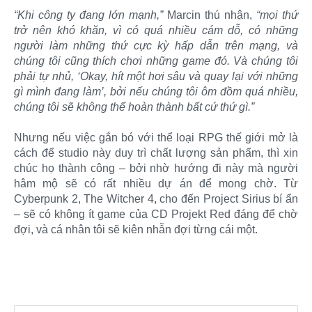
“Khi công ty đang lớn mạnh,”
Marcin thú nhận,
“mọi thứ
trở nên khó khăn, vì có quá nhiều cám dỗ, có những
người làm những thứ cực kỳ hấp dẫn trên mạng, và
chúng tôi cũng thích chơi những game đó. Và chúng tôi
phải tự nhủ, ‘Okay, hít một hơi sâu và quay lại với những
gì mình đang làm’, bởi nếu chúng tôi ôm đồm quá nhiều,
chúng tôi sẽ không thể hoàn thành bất cứ thứ gì.”
Nhưng nếu việc gắn bó với thể loại RPG thế giới mở là
cách để studio này duy trì chất lượng sản phẩm, thì xin
chúc họ thành công – bởi nhờ hướng đi này mà người
hâm mộ sẽ có rất nhiều dự án để mong chờ. Từ
Cyberpunk 2, The Witcher 4, cho đến Project Sirius bí ẩn
– sẽ có không ít game của CD Projekt Red đáng để chờ
đợi, và cá nhân tôi sẽ kiên nhẫn đợi từng cái một.​