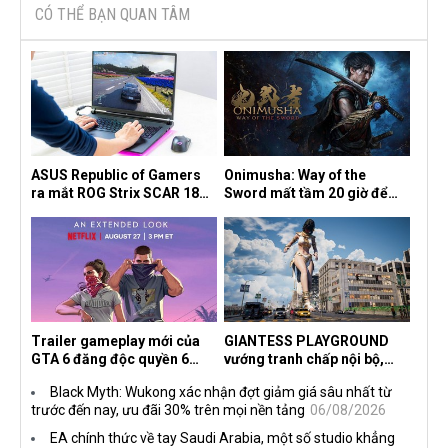
CÓ THỂ BẠN QUAN TÂM
ASUS Republic of Gamers
Onimusha: Way of the
ra mắt ROG Strix SCAR 18
Sword mất tầm 20 giờ để
2026 tại Việt Nam
hoàn thành, hai mức độ khó
dành cho newbie và lão làng
Trailer gameplay mới của
GIANTESS PLAYGROUND
GTA 6 đăng độc quyền 6
vướng tranh chấp nội bộ,
tiếng trên Netflix, Rockstar
nhà phát triển tố đồng sự
Black Myth: Wukong xác nhận đợt giảm giá sâu nhất từ
đang quá tham?
ngầm chiếm đoạt doanh thu
trước đến nay, ưu đãi 30% trên mọi nền tảng
06/08/2026
EA chính thức về tay Saudi Arabia, một số studio khẳng