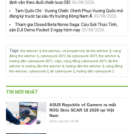
định vẫn theo đuổi chiến lược DEI
06/08/2026
Tam Quốc Chí - Vương Chiến: Chinh Phục Vương Quốc mở
đăng ký trước tại sáu thị trường Đông Nam Á
05/08/2026
Tham gia Closed Beta Norse Saga: Cửu Giới Thức Tỉnh,
săn DJI Osmo Pocket 3 ngay hôm nay
05/08/2026
Tags
:
,
,
,
,
the witcher 3
the witcher
cd projekt red
tải the witcher 3
cộng
,
,
,
,
đồng the witcher 3
cyberpunk 2077
tải cyberpunk 2077
the witcher 4
,
,
,
hướng dẫn cyberpunk 2077
cdpr
cộng đồng cyberpunk 2077
tải the
,
,
,
witcher 4
hướng dẫn the witcher 4
hướng dẫn the witcher 3
cộng đồng
,
,
,
the witcher
cyberpunk 2
tải cyberpunk 2
hướng dẫn cyberpunk 2
TIN MỚI NHẤT
ASUS Republic of Gamers ra mắt
ROG Strix SCAR 18 2026 tại Việt
Nam
Hôm nay lúc 10:34