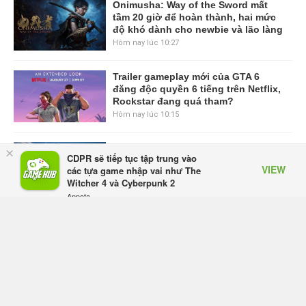
Onimusha: Way of the Sword mất
tầm 20 giờ để hoàn thành, hai mức
độ khó dành cho newbie và lão làng
Hôm nay lúc 10:27
Trailer gameplay mới của GTA 6
đăng độc quyền 6 tiếng trên Netflix,
Rockstar đang quá tham?
Hôm nay lúc 10:15
GIANTESS PLAYGROUND vướng
×
CDPR sẽ tiếp tục tập trung vào
tranh chấp nội bộ, nhà phát triển tố
VIEW
các tựa game nhập vai như The
đồng sự ngầm chiếm đoạt doanh
Witcher 4 và Cyberpunk 2
thu
Appota
Hôm qua, lúc 08:50
FREE - In Google Play
Black Myth: Wukong xác nhận đợt
giảm giá sâu nhất từ trước đến nay,
ưu đãi 30% trên mọi nền tảng
Hôm qua, lúc 08:42