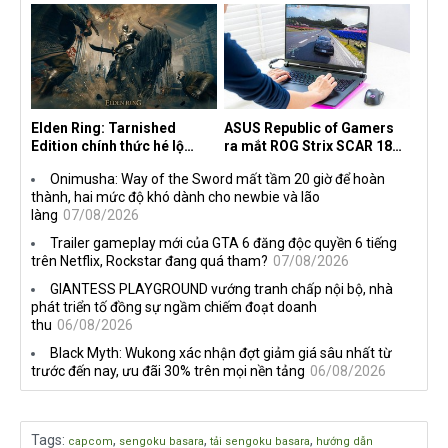
the Machine
Elden Ring: Tarnished
ASUS Republic of Gamers
Edition chính thức hé lộ
ra mắt ROG Strix SCAR 18
nghề nghiệp mới siêu "ngầu"
2026 tại Việt Nam
Onimusha: Way of the Sword mất tầm 20 giờ để hoàn
thành, hai mức độ khó dành cho newbie và lão
làng
07/08/2026
Trailer gameplay mới của GTA 6 đăng độc quyền 6 tiếng
trên Netflix, Rockstar đang quá tham?
07/08/2026
GIANTESS PLAYGROUND vướng tranh chấp nội bộ, nhà
phát triển tố đồng sự ngầm chiếm đoạt doanh
thu
06/08/2026
Black Myth: Wukong xác nhận đợt giảm giá sâu nhất từ
trước đến nay, ưu đãi 30% trên mọi nền tảng
06/08/2026
Tags
:
,
,
,
capcom
sengoku basara
tải sengoku basara
hướng dẫn