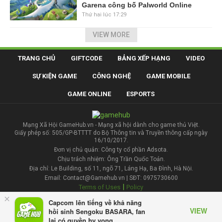
Garena công bố Palworld Online
Thứ hai lúc 17:29
VIEW MORE
TRANG CHỦ
GIFTCODE
BẢNG XẾP HẠNG
VIDEO
SỰ KIỆN GAME
CÔNG NGHỆ
GAME MOBILE
GAME ONLINE
ESPORTS
Mạng Xã Hội GameHub.vn - Mạng xã hội dành cho game thủ Việt.
Giấy phép số: 505/GP-BTTTT do Bộ Thông tin và Truyền thông cấp ngày
16/10/2017.
Đơn vị chủ quản: Công ty cổ phần Adsota.
Chịu trách nhiệm: Ông Trần Quốc Toản.
Địa chỉ: Le Building, số 11, ngõ 71, Láng Hạ, Ba Đình, Hà Nội.
Email: Contact@Gamehub.vn | SĐT: 0975730600
|
Terms of Uses
Policy
×
Capcom lên tiếng về khả năng
Liên hệ đăng bài
VIEW
hồi sinh Sengoku BASARA, fan
lại có quyền hy vọng