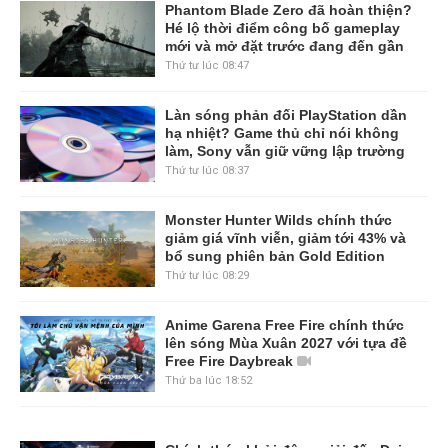
Phantom Blade Zero đã hoàn thiện?
Hé lộ thời điểm công bố gameplay
mới và mở đặt trước đang đến gần
Thứ tư lúc 08:47
Làn sóng phản đối PlayStation dần
hạ nhiệt? Game thủ chỉ nói không
làm, Sony vẫn giữ vững lập trường
Thứ tư lúc 08:37
Monster Hunter Wilds chính thức
giảm giá vĩnh viễn, giảm tới 43% và
bổ sung phiên bản Gold Edition
Thứ tư lúc 08:29
Anime Garena Free Fire chính thức
lên sóng Mùa Xuân 2027 với tựa đề
Free Fire Daybreak
Thứ ba lúc 18:52