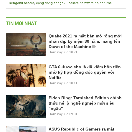
,
,
sengoku basara
cộng đồng sengoku basara
toraware no paruma
TIN MỚI NHẤT
Quake 2021 ra mắt bản mở rộng mới
nhân dịp kỷ niệm 30 năm, mang tên
Dawn of the Machine
Hôm nay lúc 10:21
GTA 6 được cho là đã kiếm bộn tiền
nhờ ký hợp đồng độc quyền với
Netflix
Hôm nay lúc 10:11
Elden Ring: Tarnished Edition chính
thức hé lộ nghề nghiệp mới siêu
"ngầu"
Hôm nay lúc 09:31
ASUS Republic of Gamers ra mắt