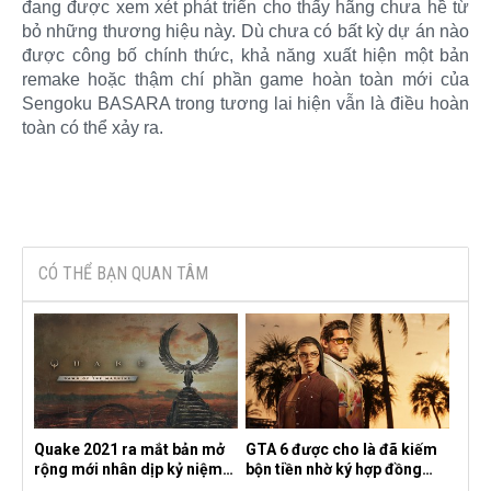
đang được xem xét phát triển cho thấy hãng chưa hề từ
bỏ những thương hiệu này. Dù chưa có bất kỳ dự án nào
được công bố chính thức, khả năng xuất hiện một bản
remake hoặc thậm chí phần game hoàn toàn mới của
Sengoku BASARA trong tương lai hiện vẫn là điều hoàn
toàn có thể xảy ra.​
CÓ THỂ BẠN QUAN TÂM
Quake 2021 ra mắt bản mở
GTA 6 được cho là đã kiếm
rộng mới nhân dịp kỷ niệm
bộn tiền nhờ ký hợp đồng
30 năm, mang tên Dawn of
độc quyền với Netflix