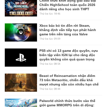
Chính thức khởi động giải đấu Đại
Chiến HighSchool toàn quốc 2026
dành riêng cho học sinh THPT
Thứ ba lúc 18:46
Xbox bác bỏ tin đồn rời Steam,
khẳng định vẫn tiếp tục phát hành
game trên nền tảng của Valve
Thứ ba lúc 09:09
PS5 chỉ có 13 game độc quyền, cựu
biên tập viên IGN lại cho rằng độc
quyền không còn quá quan trọng
Thứ ba lúc 08:54
Beast of Reincarnation nhận điểm
73 trên Metacritic, chiến đấu khá
mượt nhưng vẫn còn nhiều hạn chế
Thứ ba lúc 08:44
Palworld chính thức bước vào thế
giới game MMORPG trên di động: