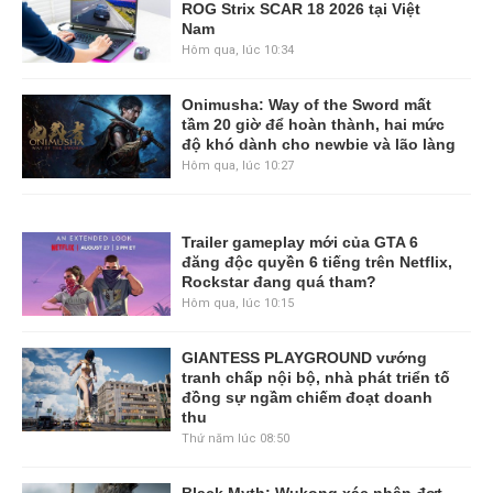
ROG Strix SCAR 18 2026 tại Việt
Nam
Hôm qua, lúc 10:34
Onimusha: Way of the Sword mất
tầm 20 giờ để hoàn thành, hai mức
độ khó dành cho newbie và lão làng
Hôm qua, lúc 10:27
Trailer gameplay mới của GTA 6
đăng độc quyền 6 tiếng trên Netflix,
Rockstar đang quá tham?
Hôm qua, lúc 10:15
GIANTESS PLAYGROUND vướng
tranh chấp nội bộ, nhà phát triển tố
đồng sự ngầm chiếm đoạt doanh
thu
Thứ năm lúc 08:50
Black Myth: Wukong xác nhận đợt