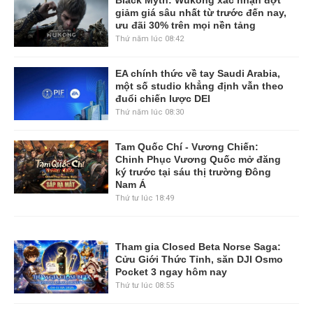
giảm giá sâu nhất từ trước đến nay,
ưu đãi 30% trên mọi nền tảng
Thứ năm lúc 08:42
EA chính thức về tay Saudi Arabia,
một số studio khẳng định vẫn theo
đuổi chiến lược DEI
Thứ năm lúc 08:30
Tam Quốc Chí - Vương Chiến:
Chinh Phục Vương Quốc mở đăng
ký trước tại sáu thị trường Đông
Nam Á
Thứ tư lúc 18:49
Tham gia Closed Beta Norse Saga:
Cửu Giới Thức Tỉnh, săn DJI Osmo
Pocket 3 ngay hôm nay
Thứ tư lúc 08:55