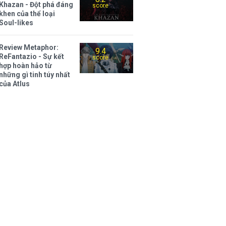
Khazan - Đột phá đáng
score
khen của thể loại
Soul-likes
Review Metaphor:
9.4
ReFantazio - Sự kết
score
hợp hoàn hảo từ
những gì tinh túy nhất
của Atlus