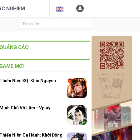
ẮC NGHIỆM
Y
QUẢNG CÁO
GAME MỚI
Thiếu Niên 3Q: Khởi Nguyên
Minh Chủ Võ Lâm - Vplay
Thiếu Niên Ca Hành: Khởi Động