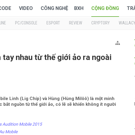
 CODE
VIDEO
CÔNG NGHỆ
BXH
CỘNG ĐỒNG
TR
INE
PC/CONSOLE
ESPORT
REVIEW
CRYPTORY
WALLAC
tay nhau từ thế giới ảo ra ngoài
ile Linh (Lig Chíp) và Hùng (Hùng Milôô) là một minh
bắt nguồn từ thế giới ảo, có lẽ sẽ khiến không ít người
 Audition Mobile 2015
 Au Mobile