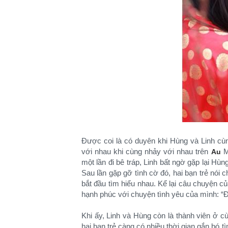
Được coi là có duyên khi Hùng và Linh cùn
với nhau khi cùng nhảy với nhau trên
Mo
Au
một lần đi bê tráp, Linh bất ngờ gặp lại Hùn
Sau lần gặp gỡ tình cờ đó, hai bạn trẻ nói
bắt đầu tìm hiểu nhau. Kể lại câu chuyện c
hạnh phúc với chuyện tình yêu của mình: “Đ
Khi ấy, Linh và Hùng còn là thành viên ở c
hai bạn trẻ càng có nhiều thời gian gắn bó 