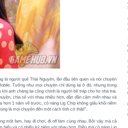
g là người quê Thái Nguyên, lần đầu tiên quen và nói chuyện
bile. Tưởng như mọi chuyện chỉ dừng lại ở đó, nhưng trong
g khi anh chàng lại cũng chính là người bê tráp cho họ nhà trai.
 chuyện, chia sẻ với nhau nhiều hơn, dần dần cảm mến nhau và
ủa hơn 1 năm về trước, cô nàng Lig Chíp không giấu khỏi niềm
úng là mọi chuyện đến một cách tình cờ thật!”.
ùng một fam, hay đi chơi, đi off fam cùng nhau. Bởi vậy mà cả
tìm hiểu và có nhiều kỷ niệm với nhau hơn. Điều mà cô nàng Lig