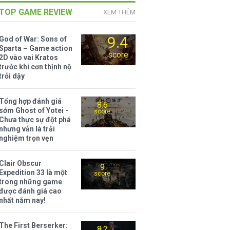
TOP GAME REVIEW
XEM THÊM
9.4
God of War: Sons of
Sparta – Game action
score
2D vào vai Kratos
trước khi cơn thịnh nộ
trỗi dậy
Tổng hợp đánh giá
8.6
sớm Ghost of Yotei -
score
Chưa thực sự đột phá
nhưng vẫn là trải
nghiệm trọn vẹn
Clair Obscur
9
Expedition 33 là một
score
trong những game
được đánh giá cao
nhất năm nay!
The First Berserker:
8.2