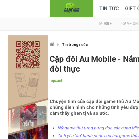
TIN TỨC
GIFT
MOBILE
GAME ONL
Tin trong nước
Cặp đôi Au Mobile - Nắm 
đời thực
mjuxinh
Chuyện tình của cặp đôi game thủ Au Mob
chứng điển hình cho những tình yêu được 
cảm thấy ghen tị và ao ước.
Nữ game thủ tưng bừng đua sắc cùng Miss
Tình yêu "ảo" hạnh phúc của hai game thủ