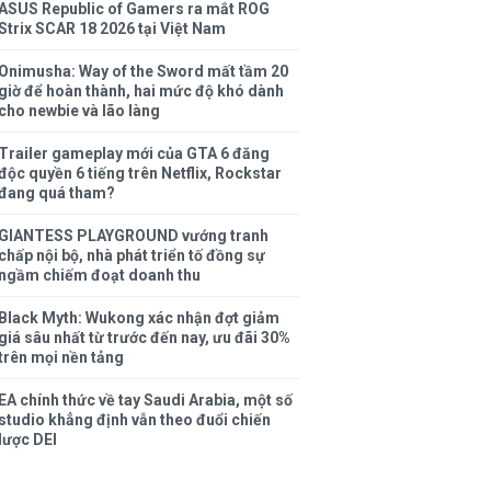
ASUS Republic of Gamers ra mắt ROG
Strix SCAR 18 2026 tại Việt Nam
Onimusha: Way of the Sword mất tầm 20
giờ để hoàn thành, hai mức độ khó dành
cho newbie và lão làng
Trailer gameplay mới của GTA 6 đăng
độc quyền 6 tiếng trên Netflix, Rockstar
đang quá tham?
GIANTESS PLAYGROUND vướng tranh
chấp nội bộ, nhà phát triển tố đồng sự
ngầm chiếm đoạt doanh thu
Black Myth: Wukong xác nhận đợt giảm
giá sâu nhất từ trước đến nay, ưu đãi 30%
trên mọi nền tảng
EA chính thức về tay Saudi Arabia, một số
studio khẳng định vẫn theo đuổi chiến
lược DEI