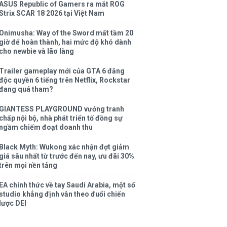
ASUS Republic of Gamers ra mắt ROG
Strix SCAR 18 2026 tại Việt Nam
Onimusha: Way of the Sword mất tầm 20
giờ để hoàn thành, hai mức độ khó dành
cho newbie và lão làng
Trailer gameplay mới của GTA 6 đăng
độc quyền 6 tiếng trên Netflix, Rockstar
đang quá tham?
GIANTESS PLAYGROUND vướng tranh
chấp nội bộ, nhà phát triển tố đồng sự
ngầm chiếm đoạt doanh thu
Black Myth: Wukong xác nhận đợt giảm
giá sâu nhất từ trước đến nay, ưu đãi 30%
trên mọi nền tảng
EA chính thức về tay Saudi Arabia, một số
studio khẳng định vẫn theo đuổi chiến
lược DEI