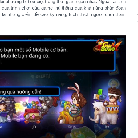
ối phương bị tiêu diệt trong thời gian ngắn nhất. Ngoài ra, tính
ng quá trình chơi của game thủ thông qua khả năng phán đoán
là những điểm đề cao kỹ năng, kích thích người chơi tham