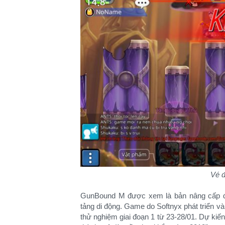
Vé đ
GunBound M được xem là bản nâng cấp đỉ
tảng di động. Game do Softnyx phát triển v
thử nghiệm giai đoạn 1 từ 23-28/01. Dự kiế