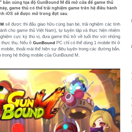
i” bắn súng tọa độ GunBound M đã mở cửa để game thủ
 này, game thủ có thể trải nghiệm game trên hệ điều hành
ành iOS sẽ được mở trong đợt sau.
sẽ được thi đấu giao hữu cùng bạn bè, trải nghiệm các tính
 M
dành cho game thủ Việt Nam), tự luyện tập và thực hiện nhiệm
nghiệm cực kỳ thú vị, đưa game thủ trở về tuổi thơ với những
ủ thực thụ. Nếu ở
PC chỉ có thể dùng 1 mobile thì ở
GunBound
obile, thoải mái thể hiện sự điêu luyện trong các đường bắn.
o trong hệ thống mobile của GunBound M.