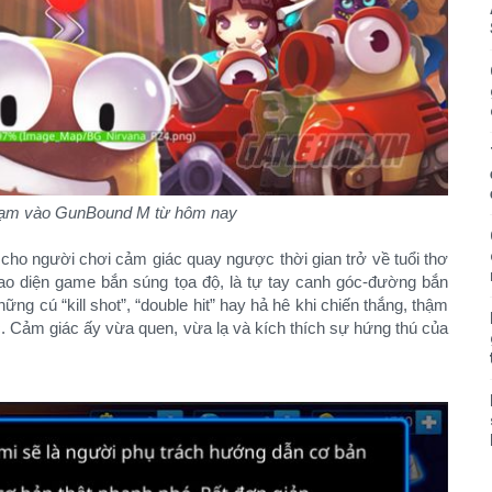
hạm vào GunBound M từ hôm nay
o người chơi cảm giác quay ngược thời gian trở về tuổi thơ
ao diện game bắn súng tọa độ, là tự tay canh góc-đường bắn
ng cú “kill shot”, “double hit” hay hả hê khi chiến thắng, thậm
ộc. Cảm giác ấy vừa quen, vừa lạ và kích thích sự hứng thú của