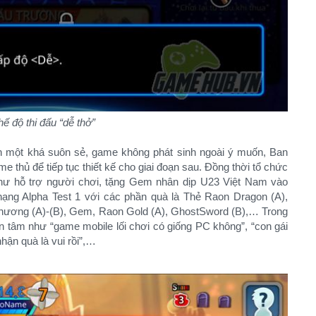
ế độ thi đấu “dễ thở”
ạn một khá suôn sẻ, game không phát sinh ngoài ý muốn, Ban
e thủ để tiếp tục thiết kế cho giai đoạn sau. Đồng thời tổ chức
như hỗ trợ người chơi, tặng Gem nhân dịp U23 Việt Nam vào
ạng Alpha Test 1 với các phần quà là Thẻ Raon Dragon (A),
Thương (A)-(B), Gem, Raon Gold (A), GhostSword (B),… Trong
n tâm như “game mobile lối chơi có giống PC không”, “con gái
ận quà là vui rồi”,…