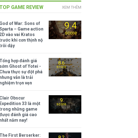
TOP GAME REVIEW
XEM THÊM
9.4
God of War: Sons of
Sparta – Game action
score
2D vào vai Kratos
trước khi cơn thịnh nộ
trỗi dậy
Tổng hợp đánh giá
8.6
sớm Ghost of Yotei -
score
Chưa thực sự đột phá
nhưng vẫn là trải
nghiệm trọn vẹn
Clair Obscur
9
Expedition 33 là một
score
trong những game
được đánh giá cao
nhất năm nay!
The First Berserker:
8.2