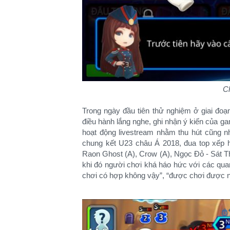
Ch
Trong ngày đầu tiên thử nghiệm ở giai đo
điều hành lắng nghe, ghi nhận ý kiến của gam
hoạt động livestream nhằm thu hút cũng 
chung kết U23 châu Á 2018, đua top xếp h
Raon Ghost (A), Crow (A), Ngọc Đỏ - Sát 
khi đó người chơi khá háo hức với các qua
chơi có hợp không vậy”, “được chơi được nh