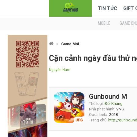
TIN TỨC
GIFT
MOBILE
GAME ONL
Game Mới
Cận cảnh ngày đầu thử 
Nguyễn Nam
Gunbound M
Thể loại:
Đối Kháng
Nhà phát hành:
VNG
Open beta:
2018
Trang chủ:
http://gunboun