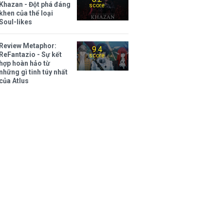
Khazan - Đột phá đáng
score
khen của thể loại
Soul-likes
Review Metaphor:
9.4
ReFantazio - Sự kết
score
hợp hoàn hảo từ
những gì tinh túy nhất
của Atlus