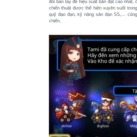
đôi bàn tay để hiệu suất bắn đạt cao nhất, đ
chiến thuật được thể hiện xuyên suốt tro
quỹ đạo đạn, kỹ năng săn đạn SS,… cũng 
chiến.