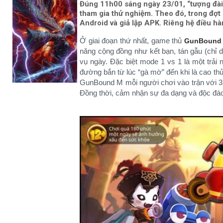
Đúng 11h00 sáng ngày 23/01, “tượng đà
tham gia thử nghiệm. Theo đó, trong đợt
Android và giả lập APK. Riêng hệ điều h
Ở giai đoạn thứ nhất, game thủ
GunBound
năng cộng đồng như kết bạn, tán gẫu (chỉ 
vụ ngày. Đặc biệt mode 1 vs 1 là một trải 
đường bắn từ lúc “gà mờ” đến khi là cao th
GunBound M mỗi người chơi vào trận với 3 m
Đồng thời, cảm nhận sự đa dạng và độc đá