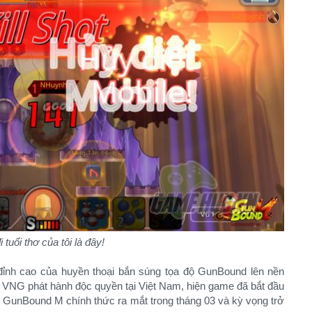
i tuổi thơ của tôi là đây!
nh cao của huyền thoại bắn súng tọa độ GunBound lên nền
à VNG phát hành độc quyền tại Việt Nam, hiện game đã bắt đầu
n GunBound M chính thức ra mắt trong tháng 03 và kỳ vọng trở