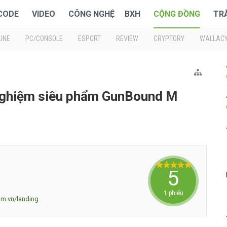
 CODE
VIDEO
CÔNG NGHỆ
BXH
CỘNG ĐỒNG
TR
INE
PC/CONSOLE
ESPORT
REVIEW
CRYPTORY
WALLAC
nghiệm siêu phẩm GunBound M
5
1 phiếu
dm.vn/landing