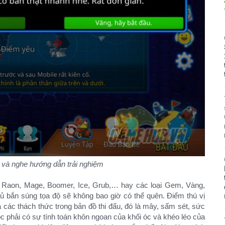
và nghe hướng dẫn trải nghiệm
ư Raon, Mage, Boomer, Ice, Grub,… hay các loại Gem, Vàng,
 bắn súng tọa độ sẽ không bao giờ có thể quên. Điểm thú vị
 các thách thức trong bản đồ thi đấu, đó là mây, sấm sét, sức
c phải có sự tính toán khôn ngoan của khối óc và khéo léo của