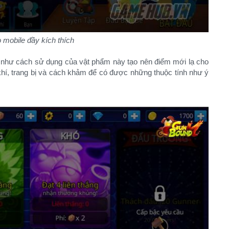
 mobile đầy kích thích
g như cách sử dụng của vật phẩm này tạo nên điểm mới lạ cho
 khí, trang bị và cách khảm để có được những thuộc tính như ý