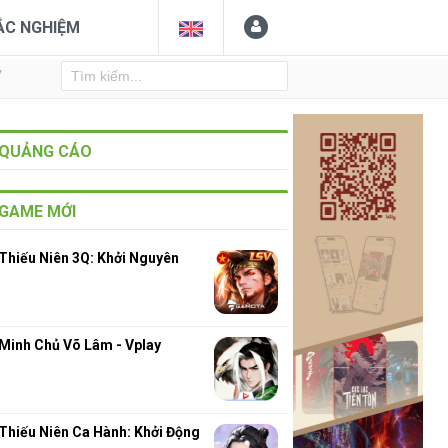
ẮC NGHIỆM
Y
QUẢNG CÁO
GAME MỚI
Thiếu Niên 3Q: Khởi Nguyên
Minh Chủ Võ Lâm - Vplay
Thiếu Niên Ca Hành: Khởi Động