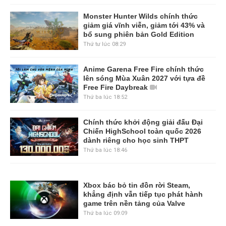
Monster Hunter Wilds chính thức
giảm giá vĩnh viễn, giảm tới 43% và
bổ sung phiên bản Gold Edition
Thứ tư lúc 08:29
Anime Garena Free Fire chính thức
lên sóng Mùa Xuân 2027 với tựa đề
Free Fire Daybreak
Thứ ba lúc 18:52
Chính thức khởi động giải đấu Đại
Chiến HighSchool toàn quốc 2026
dành riêng cho học sinh THPT
Thứ ba lúc 18:46
Xbox bác bỏ tin đồn rời Steam,
khẳng định vẫn tiếp tục phát hành
game trên nền tảng của Valve
Thứ ba lúc 09:09