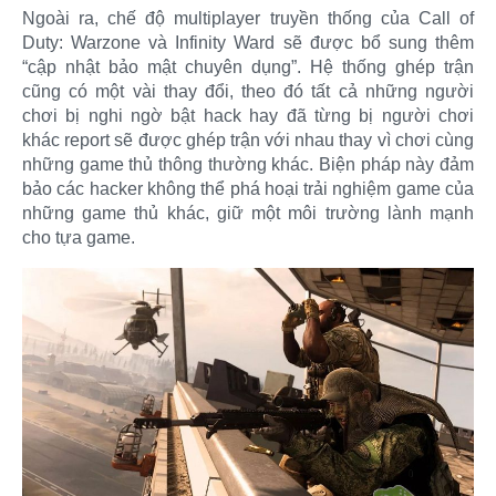
Ngoài ra, chế độ multiplayer truyền thống của Call of
Duty: Warzone và Infinity Ward sẽ được bổ sung thêm
“cập nhật bảo mật chuyên dụng”. Hệ thống ghép trận
cũng có một vài thay đổi, theo đó tất cả những người
chơi bị nghi ngờ bật hack hay đã từng bị người chơi
khác report sẽ được ghép trận với nhau thay vì chơi cùng
những game thủ thông thường khác. Biện pháp này đảm
bảo các hacker không thể phá hoại trải nghiệm game của
những game thủ khác, giữ một môi trường lành mạnh
cho tựa game.​