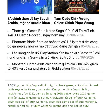
EA chính thức về tay Saudi
Tam Quốc Chí - Vương
Arabia, một số studio khẳng
Chiến: Chinh Phục Vương
định vẫn theo đuổi chiến
Quốc mở đăng ký trước tại
Tham gia Closed Beta Norse Saga: Cửu Giới Thức Tỉnh,
lược DEI
sáu thị trường Đông Nam Á
săn DJI Osmo Pocket 3 ngay hôm nay
05/08/2026
Phantom Blade Zero đã hoàn thiện? Hé lộ thời điểm công
bố gameplay mới và mở đặt trước đang đến gần
05/08/2026
Làn sóng phản đối PlayStation dần hạ nhiệt? Game thủ chỉ
nói không làm, Sony vẫn giữ vững lập trường
05/08/2026
Monster Hunter Wilds chính thức giảm giá vĩnh viễn, giảm
tới 43% và bổ sung phiên bản Gold Edition
05/08/2026
Tags
:
,
,
,
,
,
game bắn súng
call of duty
fps
hack game
activision blizzard
,
,
,
,
battle royale
battle.net
game sinh tồn
game bắn súng sinh tồn
,
,
,
,
hack/cheat
fps 2020
game bắn súng 2020
battle royale 2020
game
,
,
,
sinh tồn 2020
tải game call of duty: warzone
tải call of duty: warzone
,
,
download call of duty: warzone
download game call of duty: warzone
,
hướng dẫn tải call of duty: warzone
hướng dẫn chơi call of duty: