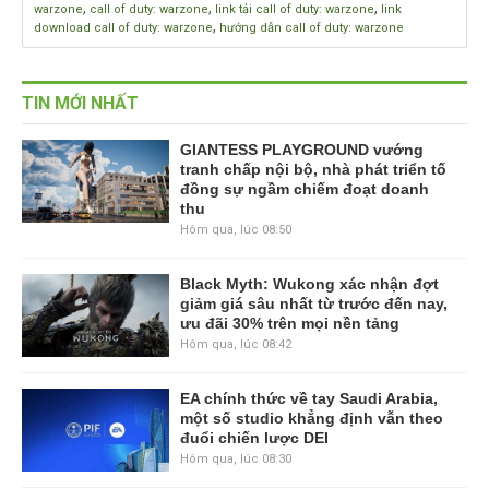
,
,
,
warzone
call of duty: warzone
link tải call of duty: warzone
link
,
download call of duty: warzone
hướng dẫn call of duty: warzone
TIN MỚI NHẤT
GIANTESS PLAYGROUND vướng
tranh chấp nội bộ, nhà phát triển tố
đồng sự ngầm chiếm đoạt doanh
thu
Hôm qua, lúc 08:50
Black Myth: Wukong xác nhận đợt
giảm giá sâu nhất từ trước đến nay,
ưu đãi 30% trên mọi nền tảng
Hôm qua, lúc 08:42
EA chính thức về tay Saudi Arabia,
một số studio khẳng định vẫn theo
đuổi chiến lược DEI
Hôm qua, lúc 08:30