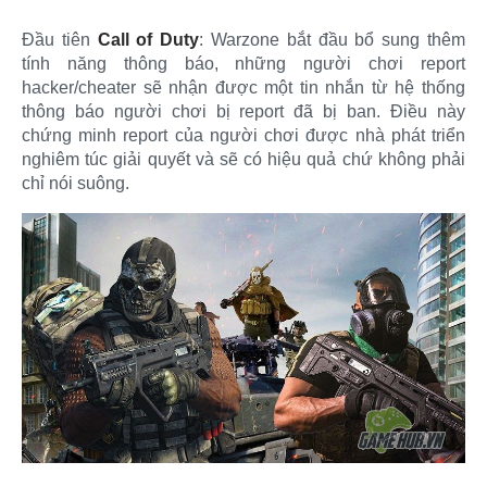
Đầu tiên
Call of Duty
: Warzone bắt đầu bổ sung thêm
tính năng thông báo, những người chơi report
hacker/cheater sẽ nhận được một tin nhắn từ hệ thống
thông báo người chơi bị report đã bị ban. Điều này
chứng minh report của người chơi được nhà phát triển
nghiêm túc giải quyết và sẽ có hiệu quả chứ không phải
chỉ nói suông.​