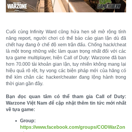
Cuối cùng Infinity Ward cũng hứa hẹn sẽ mở rộng tính
năng report, người chơi có thể báo cáo gian lận dù đã
chết hay đang ở chế độ xem trận đấu. Chống hack/cheat
là một trong những việc làm quan trọng nhất đối với các
tựa game multiplayer, hiện Call of Duty: Warzone đã ban
hơn 70.000 tài khoản gian lận, tuy nhiên không mang lại
hiệu quả rõ rệt, hy vọng các biện pháp mới của hãng có
thể kìm chân các hacker/cheater đang lộng hành trong
thời gian gần đây.
Bạn đọc quan tâm có thể tham gia Call of Duty:
Warzone Việt Nam để cập nhật thêm tin tức mới nhất
về tựa game:
Group:
https://www.facebook.com/groups/CODWarZon