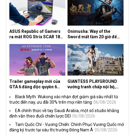
ASUS Republic of Gamers
Onimusha: Way of the
ra mắt ROG Strix SCAR 18
Sword mất tầm 20 giờ để
2026 tại Việt Nam
hoàn thành, hai mức độ khó
dành cho newbie và lão làng
Trailer gameplay mới của
GIANTESS PLAYGROUND
GTA 6 đăng độc quyền 6
vướng tranh chấp nội bộ,
tiếng trên Netflix, Rockstar
nhà phát triển tố đồng sự
Black Myth: Wukong xác nhận đợt giảm giá sâu nhất từ
đang quá tham?
ngầm chiếm đoạt doanh thu
trước đến nay, ưu đãi 30% trên mọi nền tảng
06/08/2026
EA chính thức về tay Saudi Arabia, một số studio khẳng
định vẫn theo đuổi chiến lược DEI
06/08/2026
Tam Quốc Chí - Vương Chiến: Chinh Phục Vương Quốc mở
đăng ký trước tại sáu thị trường Đông Nam Á
05/08/2026