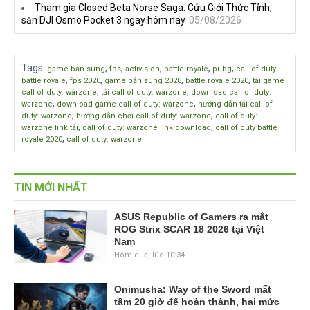
Tham gia Closed Beta Norse Saga: Cửu Giới Thức Tỉnh,
săn DJI Osmo Pocket 3 ngay hôm nay
05/08/2026
Tags
:
,
,
,
,
,
game bắn súng
fps
activision
battle royale
pubg
call of duty
,
,
,
,
battle royale
fps 2020
game bắn súng 2020
battle royale 2020
tải game
,
,
call of duty: warzone
tải call of duty: warzone
download call of duty:
,
,
warzone
download game call of duty: warzone
hướng dẫn tải call of
,
,
duty: warzone
hướng dẫn chơi call of duty: warzone
call of duty:
,
,
warzone link tải
call of duty: warzone link download
call of duty battle
,
royale 2020
call of duty: warzone
TIN MỚI NHẤT
ASUS Republic of Gamers ra mắt
ROG Strix SCAR 18 2026 tại Việt
Nam
Hôm qua, lúc 10:34
Onimusha: Way of the Sword mất
tầm 20 giờ để hoàn thành, hai mức