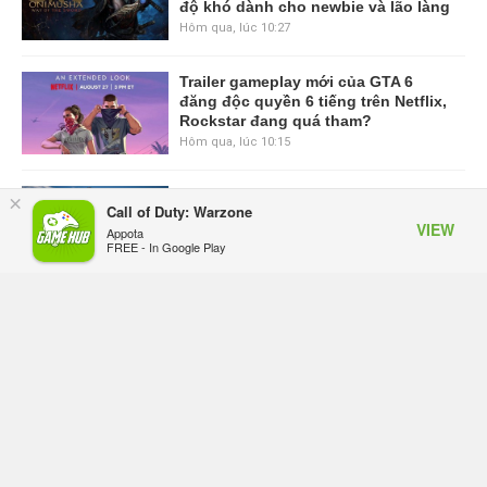
độ khó dành cho newbie và lão làng
Hôm qua, lúc 10:27
Trailer gameplay mới của GTA 6
đăng độc quyền 6 tiếng trên Netflix,
Rockstar đang quá tham?
Hôm qua, lúc 10:15
GIANTESS PLAYGROUND vướng
×
Call of Duty: Warzone
tranh chấp nội bộ, nhà phát triển tố
VIEW
Appota
đồng sự ngầm chiếm đoạt doanh
FREE - In Google Play
thu
Thứ năm lúc 08:50
Black Myth: Wukong xác nhận đợt
giảm giá sâu nhất từ trước đến nay,
ưu đãi 30% trên mọi nền tảng
Thứ năm lúc 08:42
EA chính thức về tay Saudi Arabia,
một số studio khẳng định vẫn theo