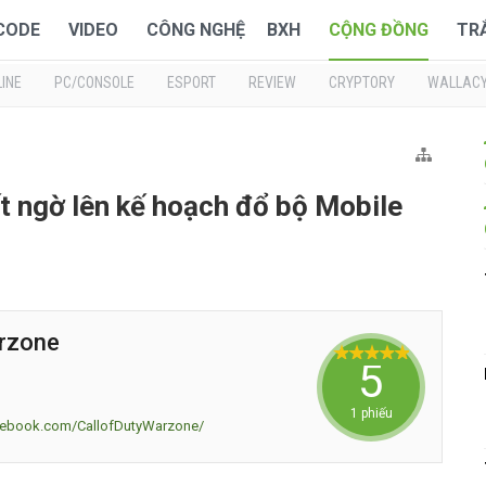
 CODE
VIDEO
CÔNG NGHỆ
BXH
CỘNG ĐỒNG
TR
INE
PC/CONSOLE
ESPORT
REVIEW
CRYPTORY
WALLAC
t ngờ lên kế hoạch đổ bộ Mobile
arzone
5
1 phiếu
cebook.com/CallofDutyWarzone/