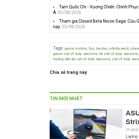
Tam Quốc Chí - Vương Chiến: Chinh Phục
Á
05/08/2026
Tham gia Closed Beta Norse Saga: Cửu G
nay
05/08/2026
Tags
:
,
,
,
,
game mobile
fps
hacker
infinity ward
chea
,
game call of duty: warzone
tải call of duty: warzone
,
hướng dẫn tải call of duty: warzone
call of duty: wa
Chia sẻ trang này
TIN MỚI NHẤT
ASU
Stri
25 phút
Laptop