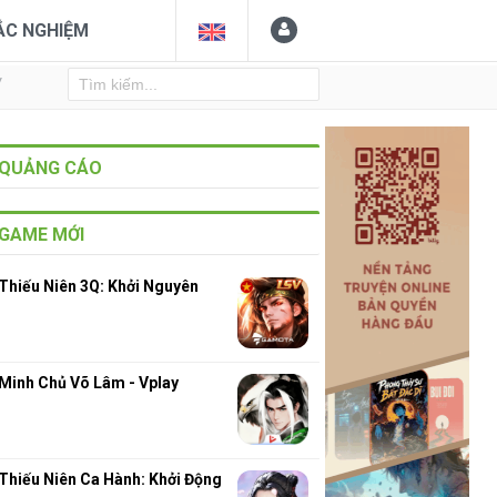
ẮC NGHIỆM
Y
QUẢNG CÁO
GAME MỚI
Thiếu Niên 3Q: Khởi Nguyên
Minh Chủ Võ Lâm - Vplay
Thiếu Niên Ca Hành: Khởi Động