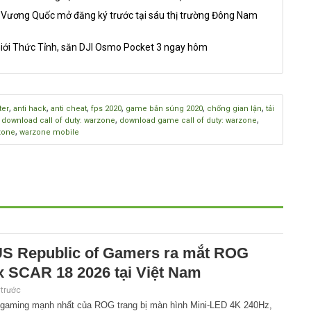
 Vương Quốc mở đăng ký trước tại sáu thị trường Đông Nam
iới Thức Tỉnh, săn DJI Osmo Pocket 3 ngay hôm
,
,
,
,
,
,
ter
anti hack
anti cheat
fps 2020
game bắn súng 2020
chống gian lận
tải
,
,
,
download call of duty: warzone
download game call of duty: warzone
,
rzone
warzone mobile
S Republic of Gamers ra mắt ROG
x SCAR 18 2026 tại Việt Nam
 trước
 gaming mạnh nhất của ROG trang bị màn hình Mini-LED 4K 240Hz,