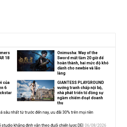
amers
Onimusha: Way of the
AR 18
Sword mất tầm 20 giờ để
hoàn thành, hai mức độ khó
dành cho newbie và lão
làng
i của
GIANTESS PLAYGROUND
ền 6
vướng tranh chấp nội bộ,
ockstar
nhà phát triển tố đồng sự
ngầm chiếm đoạt doanh
thu
á sâu nhất từ trước đến nay, ưu đãi 30% trên mọi nền
 studio khẳng định vẫn theo đuổi chiến lược DEI
06/08/2026