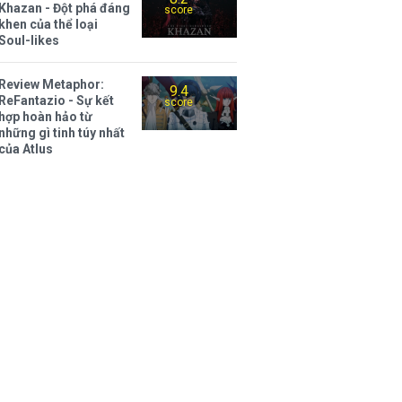
Khazan - Đột phá đáng
score
khen của thể loại
Soul-likes
Review Metaphor:
9.4
ReFantazio - Sự kết
score
hợp hoàn hảo từ
những gì tinh túy nhất
của Atlus