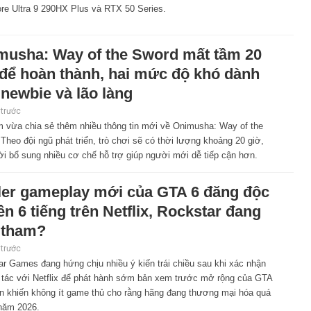
ore Ultra 9 290HX Plus và RTX 50 Series.
musha: Way of the Sword mất tầm 20
 để hoàn thành, hai mức độ khó dành
newbie và lão làng
 trước
 vừa chia sẻ thêm nhiều thông tin mới về Onimusha: Way of the
Theo đội ngũ phát triển, trò chơi sẽ có thời lượng khoảng 20 giờ,
i bổ sung nhiều cơ chế hỗ trợ giúp người mới dễ tiếp cận hơn.
iler gameplay mới của GTA 6 đăng độc
n 6 tiếng trên Netflix, Rockstar đang
 tham?
 trước
r Games đang hứng chịu nhiều ý kiến trái chiều sau khi xác nhận
 tác với Netflix để phát hành sớm bản xem trước mở rộng của GTA
vẫn khiến không ít game thủ cho rằng hãng đang thương mại hóa quá
năm 2026.