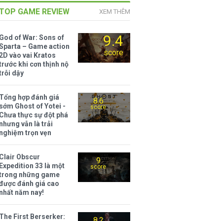
TOP GAME REVIEW
XEM THÊM
9.4
God of War: Sons of
Sparta – Game action
score
2D vào vai Kratos
trước khi cơn thịnh nộ
trỗi dậy
Tổng hợp đánh giá
8.6
sớm Ghost of Yotei -
score
Chưa thực sự đột phá
nhưng vẫn là trải
nghiệm trọn vẹn
Clair Obscur
9
Expedition 33 là một
score
trong những game
được đánh giá cao
nhất năm nay!
The First Berserker:
8.2