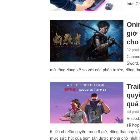
Intel C
Oni
giờ
cho 
32 phút
Capcom
Sword. 
mở rộng đáng kể so với các phần trước, đồng thờ
Tra
quyề
quá
44 phút
Rocksta
sẽ hợp
6. Dù chỉ độc quyền trong 6 giờ, động thái này 
mức sức hút của bom tấn được mong chờ nhất 