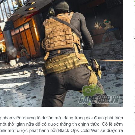
g nhân viên chứng tỏ dự án mới đang trong giai đoạn phát triển
một thời gian nữa để có được thông tin chính thức. Có lẽ sớm
ile mới được phát hành bởi Black Ops Cold War sẽ được ra