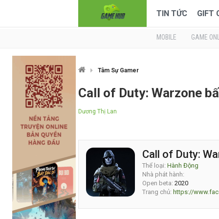
TIN TỨC
GIFT
MOBILE
GAME ONL
Tâm Sự Gamer
Call of Duty: Warzone bấ
Dương Thị Lan
Call of Duty: W
Thể loại:
Hành Động
Nhà phát hành:
Open beta:
2020
Trang chủ:
https://www.fa