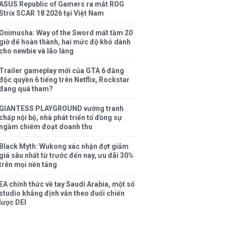
ASUS Republic of Gamers ra mắt ROG
Strix SCAR 18 2026 tại Việt Nam
Onimusha: Way of the Sword mất tầm 20
giờ để hoàn thành, hai mức độ khó dành
cho newbie và lão làng
Trailer gameplay mới của GTA 6 đăng
độc quyền 6 tiếng trên Netflix, Rockstar
đang quá tham?
GIANTESS PLAYGROUND vướng tranh
chấp nội bộ, nhà phát triển tố đồng sự
ngầm chiếm đoạt doanh thu
Black Myth: Wukong xác nhận đợt giảm
giá sâu nhất từ trước đến nay, ưu đãi 30%
trên mọi nền tảng
EA chính thức về tay Saudi Arabia, một số
studio khẳng định vẫn theo đuổi chiến
lược DEI