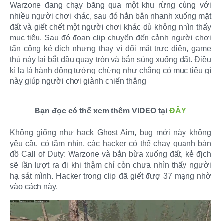
Warzone đang chạy băng qua một khu rừng cùng với
nhiều người chơi khác, sau đó hắn bắn nhanh xuống mặt
đất và giết chết một người chơi khác dù không nhìn thấy
mục tiêu. Sau đó đoạn clip chuyển đến cảnh người chơi
tấn công kẻ địch nhưng thay vì đối mặt trực diện, game
thủ này lại bắt đầu quay tròn và bắn súng xuống đất. Điều
kì lạ là hành động tưởng chừng như chẳng có mục tiêu gì
này giúp người chơi giành chiến thắng.
Bạn đọc có thể xem thêm VIDEO tại
ĐÂY
Không giống như hack Ghost Aim, bug mới này không
yêu cầu có tầm nhìn, các hacker có thể chạy quanh bản
đồ Call of Duty: Warzone và bắn bừa xuống đất, kẻ địch
sẽ lần lượt ra đi khi thậm chí còn chưa nhìn thấy người
hạ sát mình. Hacker trong clip đã giết đượ 37 mạng nhờ
vào cách này.​