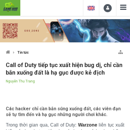
Tin tức
Call of Duty tiếp tục xuất hiện bug dị, chỉ cần
bắn xuống đất là hạ gục được kẻ địch
Nguyễn Thu Trang
Các hacker chỉ cần bắn súng xuống đất, các viên đạn
sẽ tự tìm đến và hạ gục những người chơi khác.
Trong thời gian qua, Call of Duty:
Warzone
liên tục xuất