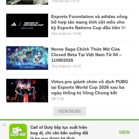
Thứ hai lúc 10:13
Esports Foundation và adidas công
bố hợp tác mang tính cột mốc cho
kỳ Esports Nations Cup đầu tiên
Chủ nhật lúc 12:46
Norse Saga Chính Thức Mở Cửa
Closed Beta Tại Việt Nam Từ 04 –
11/08/2026
Chủ nhật lúc 12:37
Virtus.pro giành chức vô địch PUBG
tại Esports World Cup 2026 sau ba
ngày thống trị Vòng Chung kết
28/7/26
VIEW MORE
×
TRANG CHỦ
GIFTCODE
BẢNG XẾP HẠNG
VIDEO
Call of Duty tiếp tục xuất hiện
VIEW
bug dị, chỉ cần bắn xuống đất
SỰ KIỆN GAME
CÔNG NGHỆ
GAME MOBILE
là hạ gục được kẻ địch