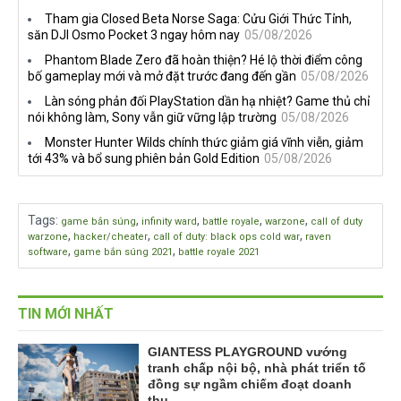
định vẫn theo đuổi chiến
Quốc mở đăng ký trước tại
Tham gia Closed Beta Norse Saga: Cửu Giới Thức Tỉnh,
lược DEI
sáu thị trường Đông Nam Á
săn DJI Osmo Pocket 3 ngay hôm nay
05/08/2026
Phantom Blade Zero đã hoàn thiện? Hé lộ thời điểm công
bố gameplay mới và mở đặt trước đang đến gần
05/08/2026
Làn sóng phản đối PlayStation dần hạ nhiệt? Game thủ chỉ
nói không làm, Sony vẫn giữ vững lập trường
05/08/2026
Monster Hunter Wilds chính thức giảm giá vĩnh viễn, giảm
tới 43% và bổ sung phiên bản Gold Edition
05/08/2026
Tags
:
,
,
,
,
game bắn súng
infinity ward
battle royale
warzone
call of duty
,
,
,
warzone
hacker/cheater
call of duty: black ops cold war
raven
,
,
software
game bắn súng 2021
battle royale 2021
TIN MỚI NHẤT
GIANTESS PLAYGROUND vướng
tranh chấp nội bộ, nhà phát triển tố
đồng sự ngầm chiếm đoạt doanh
thu