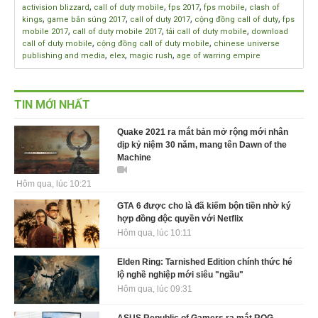
,
,
,
,
activision blizzard
call of duty mobile
fps 2017
fps mobile
clash of
,
,
,
,
kings
game bắn súng 2017
call of duty 2017
cộng đồng call of duty
fps
,
,
,
mobile 2017
call of duty mobile 2017
tải call of duty mobile
download
,
,
call of duty mobile
cộng đồng call of duty mobile
chinese universe
,
,
,
publishing and media
elex
magic rush
age of warring empire
TIN MỚI NHẤT
Quake 2021 ra mắt bản mở rộng mới nhân
dịp kỷ niệm 30 năm, mang tên Dawn of the
Machine
Hôm qua, lúc 10:21
GTA 6 được cho là đã kiếm bộn tiền nhờ ký
hợp đồng độc quyền với Netflix
Hôm qua, lúc 10:11
Elden Ring: Tarnished Edition chính thức hé
lộ nghề nghiệp mới siêu "ngầu"
Hôm qua, lúc 09:31
ASUS Republic of Gamers ra mắt ROG