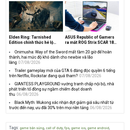
the Machine
Elden Ring: Tarnished
ASUS Republic of Gamers
Edition chính thức hé lộ
ra mắt ROG Strix SCAR 18
nghề nghiệp mới siêu "ngầu"
2026 tại Việt Nam
Onimusha: Way of the Sword mất tầm 20 giờ để hoàn
thành, hai mức độ khó dành cho newbie và lão
làng
07/08/2026
Trailer gameplay mới của GTA 6 đăng độc quyền 6 tiếng
trên Netflix, Rockstar đang quá tham?
07/08/2026
GIANTESS PLAYGROUND vướng tranh chấp nội bộ, nhà
phát triển tố đồng sự ngầm chiếm đoạt doanh
thu
06/08/2026
Black Myth: Wukong xác nhận đợt giảm giá sâu nhất từ
trước đến nay, ưu đãi 30% trên mọi nền tảng
06/08/2026
Tags
:
,
,
,
,
,
game bắn súng
call of duty
fps
game ios
game android