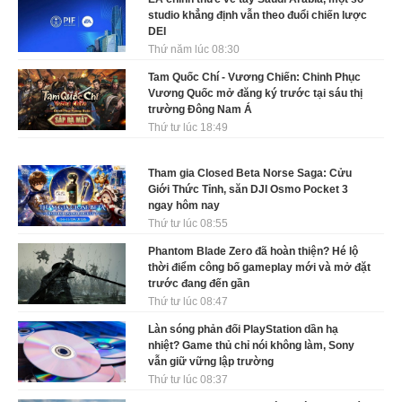
studio khẳng định vẫn theo đuổi chiến lược
DEI
Thứ năm lúc 08:30
Tam Quốc Chí - Vương Chiến: Chinh Phục
Vương Quốc mở đăng ký trước tại sáu thị
trường Đông Nam Á
Thứ tư lúc 18:49
Tham gia Closed Beta Norse Saga: Cửu
Giới Thức Tỉnh, săn DJI Osmo Pocket 3
ngay hôm nay
Thứ tư lúc 08:55
Phantom Blade Zero đã hoàn thiện? Hé lộ
thời điểm công bố gameplay mới và mở đặt
trước đang đến gần
Thứ tư lúc 08:47
Làn sóng phản đối PlayStation dần hạ
nhiệt? Game thủ chỉ nói không làm, Sony
vẫn giữ vững lập trường
Thứ tư lúc 08:37