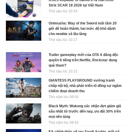
Strix SCAR 18 2026 tại Việt Nam
Thứ sáu lúc 10:34
Onimusha: Way of the Sword mất tầm 20
giờ để hoàn thành, hai mức độ khó dành
cho newbie và lão làng
Thứ sáu lúc 10:27
Trailer gameplay mới của GTA 6 đăng độc
quyền 6 tiếng trên Netflix, Rockstar đang
quá tham?
Thứ sáu lúc 10:15
GIANTESS PLAYGROUND vướng tranh
chấp nội bộ, nhà phát triển tố đồng sự ngầm
chiếm đoạt doanh thu
Thứ năm lúc 08:50
Black Myth: Wukong xác nhận đợt giảm giá
sâu nhất từ trước đến nay, ưu đãi 30% trên
mọi nền tảng
Thứ năm lúc 08:42
EA chính thức về tay Saudi Arabia, một số