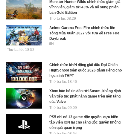
Monster Hunter Wilds chính thức giảm giá
vĩnh viễn, giảm tới 43% và bổ sung phiên
bản Gold Edition
Thứ tư lúc 08:29
Anime Garena Free Fire chính thức lên
sóng Mùa Xuân 2027 với tựa đề Free Fire
Daybreak
Thứ ba lúc 18:52
Chính thức khởi động giải đấu Đại Chiến
HighSchool toàn quốc 2026 dành riêng cho
học sinh THPT
Thứ ba lúc 18:46
Xbox bác bỏ tin đồn rời Steam, khẳng định
vẫn tiếp tục phát hành game trên nền tảng
của Valve
Thứ ba lúc 09:09
PS5 chỉ có 13 game độc quyền, cựu biên
tập viên IGN lại cho rằng độc quyền không
còn quá quan trọng
Thứ ba lúc 08:54