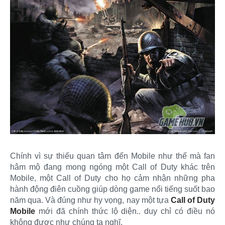
Chính vì sự thiếu quan tâm đến Mobile như thế mà fan
hâm mộ đang mong ngóng một Call of Duty khác trên
Mobile, một Call of Duty cho họ cảm nhận những pha
hành động điên cuồng giúp dòng game nổi tiếng suốt bao
năm qua. Và đúng như hy vọng, nay một tựa
Call of Duty
Mobile
mới đã chính thức lộ diện.. duy chỉ có điều nó
không được như chúng ta nghĩ.