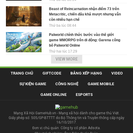
Beast of Reincarnation nhận điểm 73 trên
Metacritic, chiến đấu khá mượt nhưng vẫn
còn nhiều hạn chế
Thứ ba lúc 08:44
Palworld chính thức bước vào thế giới
game MMORPG trên di động: Garena công
bố Palworld Online
Thứ hai lúc 17:29
VIEW MORE
TRANG CHỦ
GIFTCODE
BẢNG XẾP HẠNG
VIDEO
SỰ KIỆN GAME
CÔNG NGHỆ
GAME MOBILE
GAME ONLINE
ESPORTS
Mạng Xã Hội GameHub.vn - Mạng xã hội dành cho game thủ Việt.
Giấy phép số: 505/GP-BTTTT do Bộ Thông tin và Truyền thông cấp ngày
16/10/2017.
Đơn vị chủ quản: Công ty cổ phần Adsota.