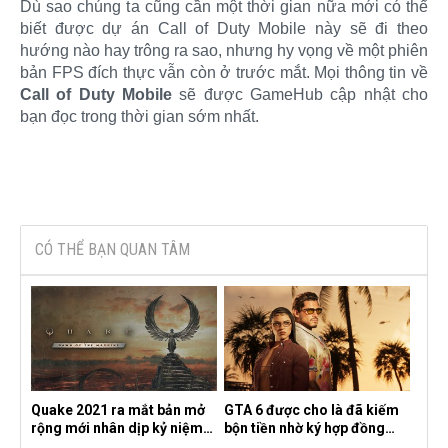
Dù sao chúng ta cũng cần một thời gian nữa mới có thể
biết được dự án Call of Duty Mobile này sẽ đi theo
hướng nào hay trông ra sao, nhưng hy vọng về một phiên
bản FPS đích thực vẫn còn ở trước mắt. Mọi thông tin về
Call of Duty Mobile
sẽ được GameHub cập nhật cho
bạn đọc trong thời gian sớm nhất.​
CÓ THỂ BẠN QUAN TÂM
Quake 2021 ra mắt bản mở
GTA 6 được cho là đã kiếm
rộng mới nhân dịp kỷ niệm
bộn tiền nhờ ký hợp đồng
30 năm, mang tên Dawn of
độc quyền với Netflix