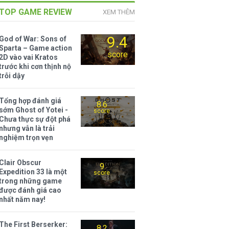
TOP GAME REVIEW
XEM THÊM
9.4
God of War: Sons of
Sparta – Game action
score
2D vào vai Kratos
trước khi cơn thịnh nộ
trỗi dậy
Tổng hợp đánh giá
8.6
sớm Ghost of Yotei -
score
Chưa thực sự đột phá
nhưng vẫn là trải
nghiệm trọn vẹn
Clair Obscur
9
Expedition 33 là một
score
trong những game
được đánh giá cao
nhất năm nay!
The First Berserker:
8.2