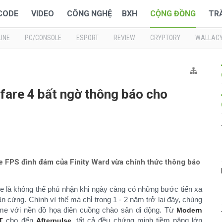
 CODE
VIDEO
CÔNG NGHỆ
BXH
CỘNG ĐỒNG
TR
INE
PC/CONSOLE
ESPORT
REVIEW
CRYPTORY
WALLAC
rfare 4 bất ngờ thông báo cho
me FPS đình đám của Finity Ward vừa chính thức thông báo
le là không thể phủ nhận khi ngày càng có những bước tiến xa
cứng. Chính vì thế mà chỉ trong 1 - 2 năm trở lại đây, chúng
me với nền đồ họa điên cuồng chào sân di động. Từ
Modern
cho đến
, tất cả đều chứng minh tiềm năng lớn
T
Afterpulse