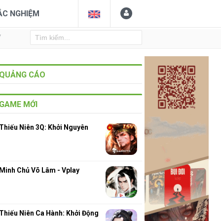
ẮC NGHIỆM
Y
QUẢNG CÁO
GAME MỚI
Thiếu Niên 3Q: Khởi Nguyên
Minh Chủ Võ Lâm - Vplay
Thiếu Niên Ca Hành: Khởi Động