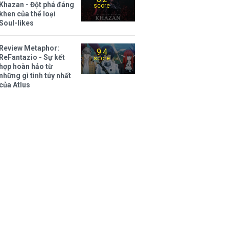
Khazan - Đột phá đáng
score
khen của thể loại
Soul-likes
Review Metaphor:
9.4
ReFantazio - Sự kết
score
hợp hoàn hảo từ
những gì tinh túy nhất
của Atlus