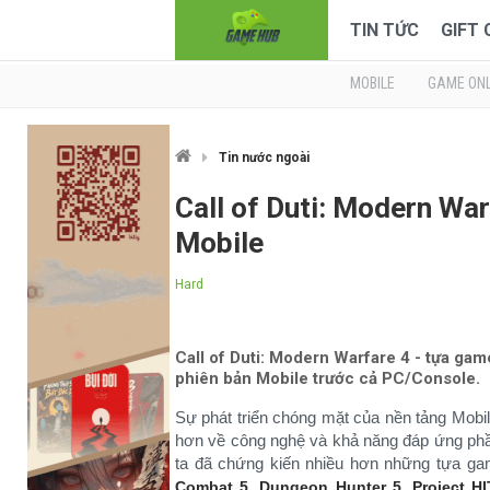
TIN TỨC
GIFT
MOBILE
GAME ONL
Tin nước ngoài
Call of Duti: Modern Wa
Mobile
Hard
Call of Duti: Modern Warfare 4 - tựa ga
phiên bản Mobile trước cả PC/Console.
Sự phát triển chóng mặt của nền tảng Mobi
hơn về công nghệ và khả năng đáp ứng phần 
ta đã chứng kiến nhiều hơn những tựa ga
,
,
Combat 5
Dungeon Hunter 5
Project HI