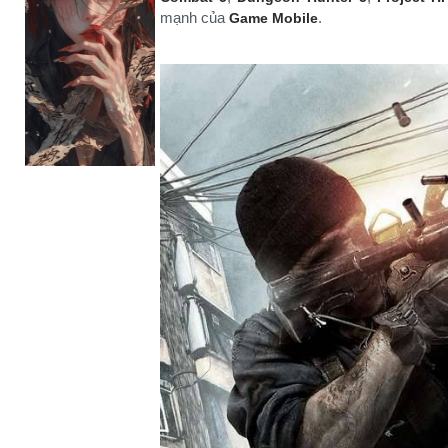
mạnh của
.
Game Mobile