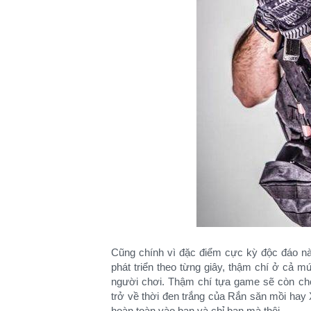
Cũng chính vì đặc điểm cực kỳ độc đáo n
phát triển theo từng giây, thậm chí ở cả m
người chơi. Thậm chí tựa game sẽ còn ch
trở về thời đen trắng của Rắn săn mồi hay 
hoàn toàn vào bạn và chỉ bạn mà thôi.