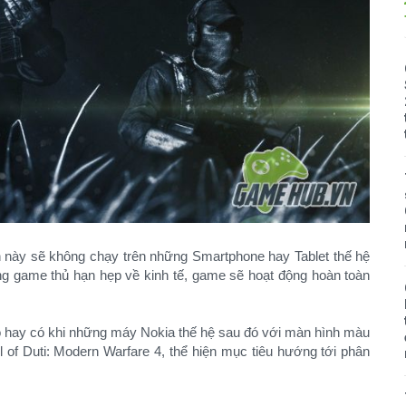
 này sẽ không chạy trên những Smartphone hay Tablet thế hệ
g game thủ hạn hẹp về kinh tế, game sẽ hoạt động hoàn toàn
o hay có khi những máy Nokia thế hệ sau đó với màn hình màu
 of Duti: Modern Warfare 4, thể hiện mục tiêu hướng tới phân