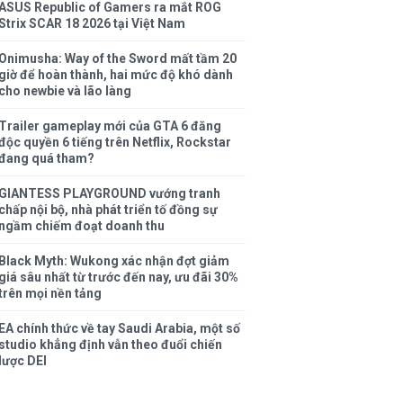
ASUS Republic of Gamers ra mắt ROG
Strix SCAR 18 2026 tại Việt Nam
Onimusha: Way of the Sword mất tầm 20
giờ để hoàn thành, hai mức độ khó dành
cho newbie và lão làng
Trailer gameplay mới của GTA 6 đăng
độc quyền 6 tiếng trên Netflix, Rockstar
đang quá tham?
GIANTESS PLAYGROUND vướng tranh
chấp nội bộ, nhà phát triển tố đồng sự
ngầm chiếm đoạt doanh thu
Black Myth: Wukong xác nhận đợt giảm
giá sâu nhất từ trước đến nay, ưu đãi 30%
trên mọi nền tảng
EA chính thức về tay Saudi Arabia, một số
studio khẳng định vẫn theo đuổi chiến
lược DEI