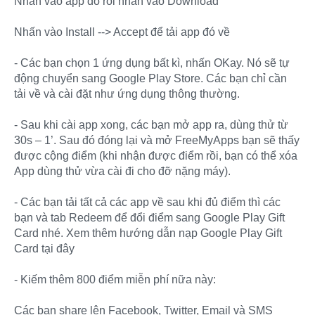
Nhấn vào app đó rồi nhấn vào Download
Nhấn vào Install --> Accept để tải app đó về
- Các bạn chọn 1 ứng dụng bất kì, nhấn OKay. Nó sẽ tự
động chuyển sang Google Play Store. Các bạn chỉ cần
tải về và cài đặt như ứng dụng thông thường.
- Sau khi cài app xong, các bạn mở app ra, dùng thử từ
30s – 1’. Sau đó đóng lại và mở FreeMyApps bạn sẽ thấy
được cộng điểm (khi nhận được điểm rồi, bạn có thể xóa
App dùng thử vừa cài đi cho đỡ nặng máy).
- Các bạn tải tất cả các app về sau khi đủ điểm thì các
bạn và tab Redeem để đổi điểm sang Google Play Gift
Card nhé. Xem thêm hướng dẫn nạp Google Play Gift
Card tại đây
- Kiếm thêm 800 điểm miễn phí nữa này:
Các bạn share lên Facebook, Twitter, Email và SMS