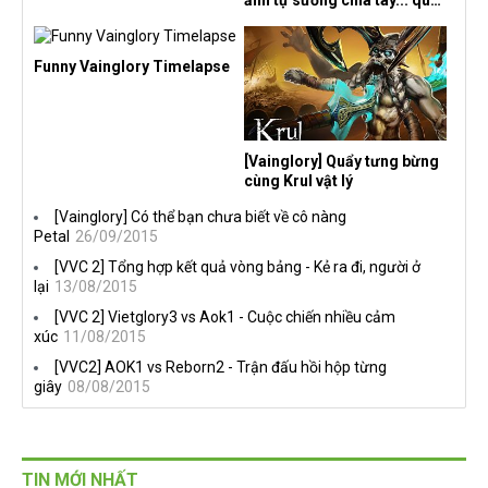
rừng
Funny Vainglory Timelapse
[Vainglory] Quẩy tưng bừng
cùng Krul vật lý
[Vainglory] Có thể bạn chưa biết về cô nàng
Petal
26/09/2015
[VVC 2] Tổng hợp kết quả vòng bảng - Kẻ ra đi, người ở
lại
13/08/2015
[VVC 2] Vietglory3 vs Aok1 - Cuộc chiến nhiều cảm
xúc
11/08/2015
[VVC2] AOK1 vs Reborn2 - Trận đấu hồi hộp từng
giây
08/08/2015
TIN MỚI NHẤT