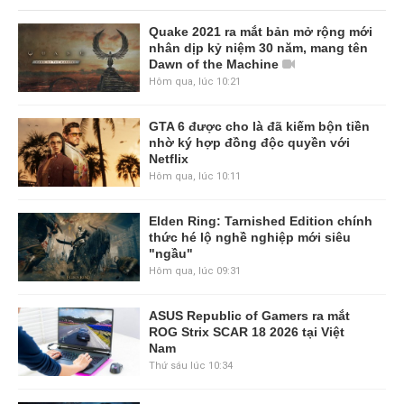
Quake 2021 ra mắt bản mở rộng mới
nhân dịp kỷ niệm 30 năm, mang tên
Dawn of the Machine
Hôm qua, lúc 10:21
GTA 6 được cho là đã kiếm bộn tiền
nhờ ký hợp đồng độc quyền với
Netflix
Hôm qua, lúc 10:11
Elden Ring: Tarnished Edition chính
thức hé lộ nghề nghiệp mới siêu
"ngầu"
Hôm qua, lúc 09:31
ASUS Republic of Gamers ra mắt
ROG Strix SCAR 18 2026 tại Việt
Nam
Thứ sáu lúc 10:34