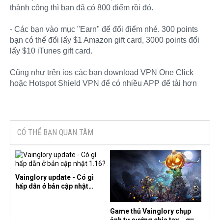
thành công thì bạn đã có 800 điểm rồi đó.
- Các bạn vào mục "Earn" để đổi điểm nhé. 300 points
bạn có thể đổi lấy $1 Amazon gift card, 3000 points đổi
lấy $10 iTunes gift card.
Cũng như trên ios các bạn download VPN One Click
hoặc Hotspot Shield VPN để có nhiều APP để tải hơn
CÓ THỂ BẠN QUAN TÂM
Vainglory update - Có gì
hấp dẫn ở bản cập nhật
1.16?
Game thủ Vainglory chụp
ảnh tự sướng chia tay... quái