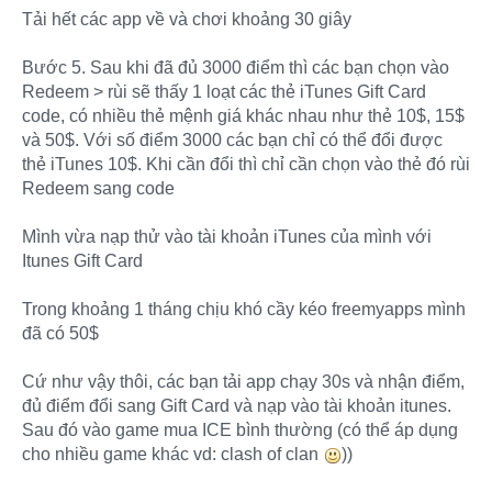
Tải hết các app về và chơi khoảng 30 giây
Bước 5. Sau khi đã đủ 3000 điểm thì các bạn chọn vào
Redeem > rùi sẽ thấy 1 loạt các thẻ iTunes Gift Card
code, có nhiều thẻ mệnh giá khác nhau như thẻ 10$, 15$
và 50$. Với số điểm 3000 các bạn chỉ có thể đổi được
thẻ iTunes 10$. Khi cần đổi thì chỉ cần chọn vào thẻ đó rùi
Redeem sang code
Mình vừa nạp thử vào tài khoản iTunes của mình với
Itunes Gift Card
Trong khoảng 1 tháng chịu khó cầy kéo freemyapps mình
đã có 50$
Cứ như vậy thôi, các bạn tải app chạy 30s và nhận điểm,
đủ điểm đổi sang Gift Card và nạp vào tài khoản itunes.
Sau đó vào game mua ICE bình thường (có thể áp dụng
cho nhiều game khác vd: clash of clan
))