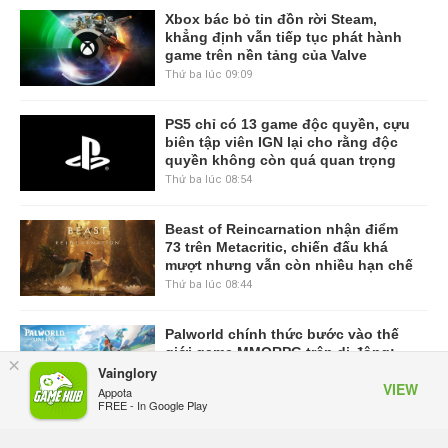
Xbox bác bỏ tin đồn rời Steam,
khẳng định vẫn tiếp tục phát hành
game trên nền tảng của Valve
Thứ ba lúc 09:09
PS5 chỉ có 13 game độc quyền, cựu
biên tập viên IGN lại cho rằng độc
quyền không còn quá quan trọng
Thứ ba lúc 08:54
Beast of Reincarnation nhận điểm
73 trên Metacritic, chiến đấu khá
mượt nhưng vẫn còn nhiều hạn chế
Thứ ba lúc 08:44
Palworld chính thức bước vào thế
giới game MMORPG trên di động:
×
Garena công bố Palworld Online
Vainglory
VIEW
Thứ hai lúc 17:29
Appota
FREE - In Google Play
VIEW MORE