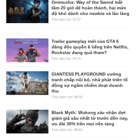
Onimusha: Way of the Sword mất
tầm 20 giờ để hoàn thành, hai mức
độ khó dành cho newbie và lão làng
Thứ sáu lúc 10:27
Trailer gameplay mới của GTA 6
đăng độc quyền 6 tiếng trên Netflix,
Rockstar đang quá tham?
Thứ sáu lúc 10:15
GIANTESS PLAYGROUND vướng
tranh chấp nội bộ, nhà phát triển tố
đồng sự ngầm chiếm đoạt doanh
thu
Thứ năm lúc 08:50
Black Myth: Wukong xác nhận đợt
giảm giá sâu nhất từ trước đến nay,
ưu đãi 30% trên mọi nền tảng
Thứ năm lúc 08:42