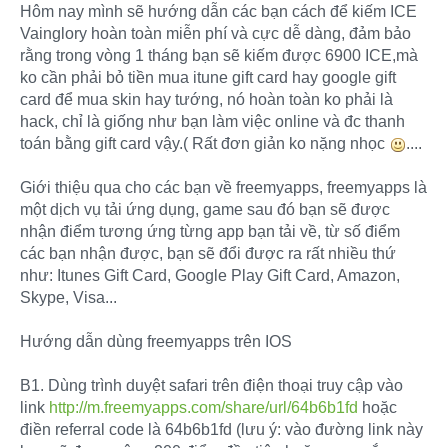
Hôm nay mình sẽ hướng dẫn các bạn cách để kiếm ICE
Vainglory hoàn toàn miễn phí và cực dễ dàng, đảm bảo
rằng trong vòng 1 tháng bạn sẽ kiếm được 6900 ICE,mà
ko cần phải bỏ tiền mua itune gift card hay google gift
card để mua skin hay tướng, nó hoàn toàn ko phải là
hack, chỉ là giống như bạn làm việc online và đc thanh
toán bằng gift card vậy.( Rất đơn giản ko nặng nhọc
....
Giới thiệu qua cho các bạn về freemyapps, freemyapps là
một dịch vụ tải ứng dụng, game sau đó bạn sẽ được
nhận điểm tương ứng từng app bạn tải về, từ số điểm
các bạn nhận được, bạn sẽ đổi được ra rất nhiều thứ
như: Itunes Gift Card, Google Play Gift Card, Amazon,
Skype, Visa...
Hướng dẫn dùng freemyapps trên IOS
B1. Dùng trình duyệt safari trên điện thoại truy cập vào
link
http://m.freemyapps.com/share/url/64b6b1fd
hoặc
điền referral code là 64b6b1fd (lưu ý: vào đường link này