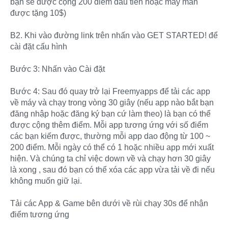
bạn sẽ được cộng 200 điểm đầu tiên hoặc may mắn
được tặng 10$)
B2. Khi vào đường link trên nhấn vào GET STARTED! để
cài đặt cấu hình
Bước 3: Nhấn vào Cài đặt
Bước 4: Sau đó quay trở lại Freemyapps để tải các app
về máy và chạy trong vòng 30 giây (nếu app nào bắt bạn
đăng nhập hoặc đăng ký bạn cứ làm theo) là bạn có thể
được cộng thêm điểm. Mỗi app tương ứng với số điểm
các bạn kiếm được, thường mỗi app dao động từ 100 ~
200 điểm. Mỗi ngày có thể có 1 hoặc nhiều app mới xuất
hiện. Và chúng ta chỉ việc down về và chạy hơn 30 giây
là xong , sau đó bạn có thể xóa các app vừa tải về đi nếu
không muốn giữ lại.
Tải các App & Game bên dưới về rùi chạy 30s để nhận
điểm tương ứng