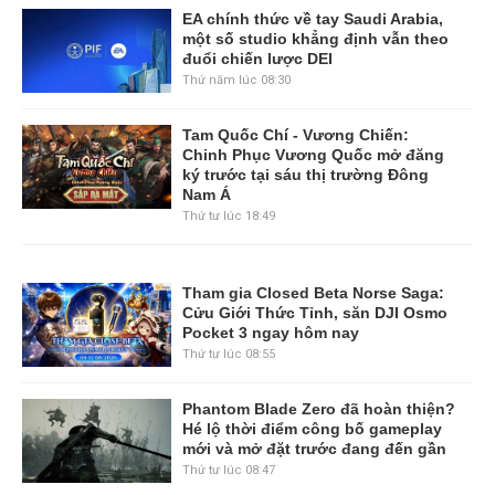
EA chính thức về tay Saudi Arabia,
một số studio khẳng định vẫn theo
đuổi chiến lược DEI
Thứ năm lúc 08:30
Tam Quốc Chí - Vương Chiến:
Chinh Phục Vương Quốc mở đăng
ký trước tại sáu thị trường Đông
Nam Á
Thứ tư lúc 18:49
Tham gia Closed Beta Norse Saga:
Cửu Giới Thức Tỉnh, săn DJI Osmo
Pocket 3 ngay hôm nay
Thứ tư lúc 08:55
Phantom Blade Zero đã hoàn thiện?
Hé lộ thời điểm công bố gameplay
mới và mở đặt trước đang đến gần
Thứ tư lúc 08:47