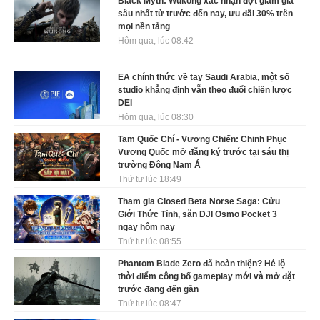
Black Myth: Wukong xác nhận đợt giảm giá
sâu nhất từ trước đến nay, ưu đãi 30% trên
mọi nền tảng
Hôm qua, lúc 08:42
EA chính thức về tay Saudi Arabia, một số
studio khẳng định vẫn theo đuổi chiến lược
DEI
Hôm qua, lúc 08:30
Tam Quốc Chí - Vương Chiến: Chinh Phục
Vương Quốc mở đăng ký trước tại sáu thị
trường Đông Nam Á
Thứ tư lúc 18:49
Tham gia Closed Beta Norse Saga: Cửu
Giới Thức Tỉnh, săn DJI Osmo Pocket 3
ngay hôm nay
Thứ tư lúc 08:55
Phantom Blade Zero đã hoàn thiện? Hé lộ
thời điểm công bố gameplay mới và mở đặt
trước đang đến gần
Thứ tư lúc 08:47