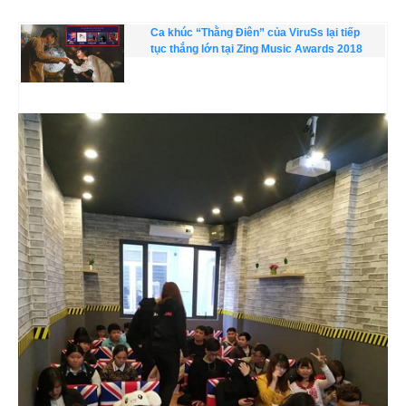
Ca khúc “Thằng Điên” của ViruSs lại tiếp
tục thắng lớn tại Zing Music Awards 2018