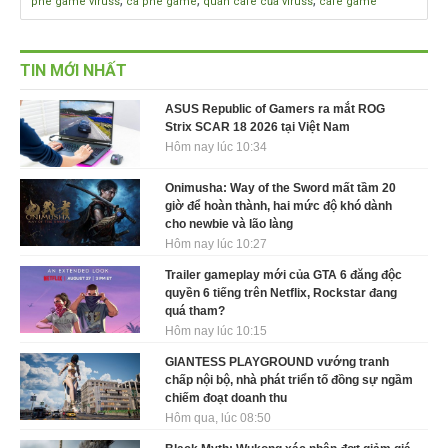
phê game viruss
cà phê game
quán cafe của viruss
cafe game
TIN MỚI NHẤT
ASUS Republic of Gamers ra mắt ROG
Strix SCAR 18 2026 tại Việt Nam
Hôm nay lúc 10:34
Onimusha: Way of the Sword mất tầm 20
giờ để hoàn thành, hai mức độ khó dành
cho newbie và lão làng
Hôm nay lúc 10:27
Trailer gameplay mới của GTA 6 đăng độc
quyền 6 tiếng trên Netflix, Rockstar đang
quá tham?
Hôm nay lúc 10:15
GIANTESS PLAYGROUND vướng tranh
chấp nội bộ, nhà phát triển tố đồng sự ngầm
chiếm đoạt doanh thu
Hôm qua, lúc 08:50