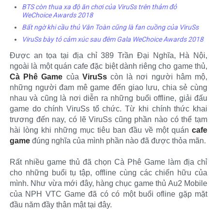
BTS còn thua xa độ ăn chơi của ViruSs trên thảm đỏ
WeChoice Awards 2018
Bất ngờ khi cầu thủ Văn Toàn cũng là fan cuồng của ViruSs
ViruSs bày tỏ cảm xúc sau đêm Gala WeChoice Awards 2018
Được an tọa tại địa chỉ 389 Trần Đại Nghĩa, Hà Nội,
ngoài là một quán cafe đặc biệt dành riêng cho game thủ,
Cà Phê Game
của
ViruSs
còn là nơi người hâm mộ,
những người đam mê game đến giao lưu, chia sẻ cùng
nhau và cũng là nơi diễn ra những buổi offline, giải đấu
game do chính ViruSs tổ chức. Từ khi chính thức khai
trương đến nay, có lẽ ViruSs cũng phần nào có thể tạm
hài lòng khi những mục tiêu ban đầu về một quán
cafe
game
đúng nghĩa của mình phần nào đã được thỏa mãn.
Rất nhiều game thủ đã chọn Cà Phê Game làm địa chỉ
cho những buổi tụ tập, offline cùng các chiến hữu của
mình. Như vừa mới đây, hàng chục game thủ Au2 Mobile
của NPH VTC Game đã có có một buổi ofline gặp mặt
đầu năm đầy thân mật tại đây.​