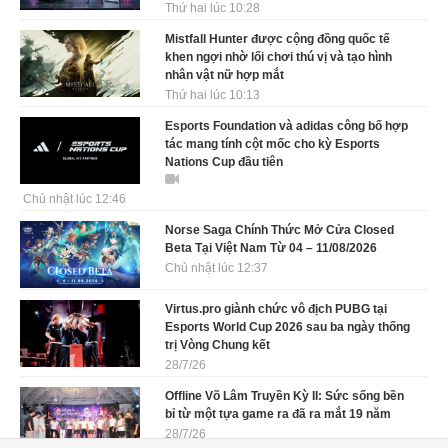
Thứ hai lúc 10:28
Mistfall Hunter được cộng đồng quốc tế
khen ngợi nhờ lối chơi thú vị và tạo hình
nhân vật nữ hợp mắt
Thứ hai lúc 10:13
Esports Foundation và adidas công bố hợp
tác mang tính cột mốc cho kỳ Esports
Nations Cup đầu tiên
Chủ nhật lúc 12:46
Norse Saga Chính Thức Mở Cửa Closed
Beta Tại Việt Nam Từ 04 – 11/08/2026
Chủ nhật lúc 12:37
Virtus.pro giành chức vô địch PUBG tại
Esports World Cup 2026 sau ba ngày thống
trị Vòng Chung kết
28/7/26
Offline Võ Lâm Truyền Kỳ II: Sức sống bền
bỉ từ một tựa game ra đã ra mắt 19 năm
28/7/26