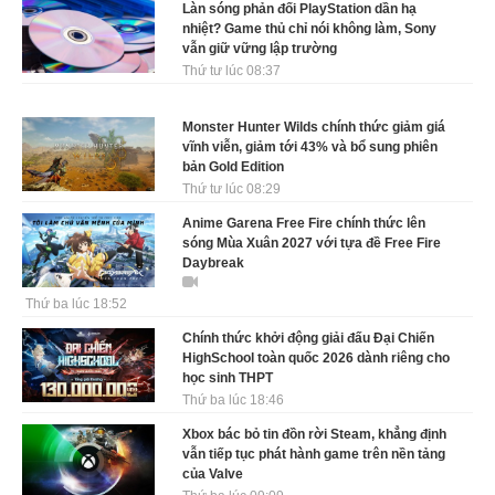
Làn sóng phản đối PlayStation dần hạ
nhiệt? Game thủ chỉ nói không làm, Sony
vẫn giữ vững lập trường
Thứ tư lúc 08:37
Monster Hunter Wilds chính thức giảm giá
vĩnh viễn, giảm tới 43% và bổ sung phiên
bản Gold Edition
Thứ tư lúc 08:29
Anime Garena Free Fire chính thức lên
sóng Mùa Xuân 2027 với tựa đề Free Fire
Daybreak
Thứ ba lúc 18:52
Chính thức khởi động giải đấu Đại Chiến
HighSchool toàn quốc 2026 dành riêng cho
học sinh THPT
Thứ ba lúc 18:46
Xbox bác bỏ tin đồn rời Steam, khẳng định
vẫn tiếp tục phát hành game trên nền tảng
của Valve