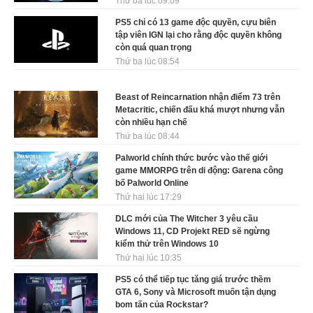
Thứ ba lúc 09:09
PS5 chỉ có 13 game độc quyền, cựu biên
tập viên IGN lại cho rằng độc quyền không
còn quá quan trọng
Thứ ba lúc 08:54
Beast of Reincarnation nhận điểm 73 trên
Metacritic, chiến đấu khá mượt nhưng vẫn
còn nhiều hạn chế
Thứ ba lúc 08:44
Palworld chính thức bước vào thế giới
game MMORPG trên di động: Garena công
bố Palworld Online
Thứ hai lúc 17:29
DLC mới của The Witcher 3 yêu cầu
Windows 11, CD Projekt RED sẽ ngừng
kiểm thử trên Windows 10
Thứ hai lúc 10:35
PS5 có thể tiếp tục tăng giá trước thềm
GTA 6, Sony và Microsoft muốn tận dụng
bom tấn của Rockstar?