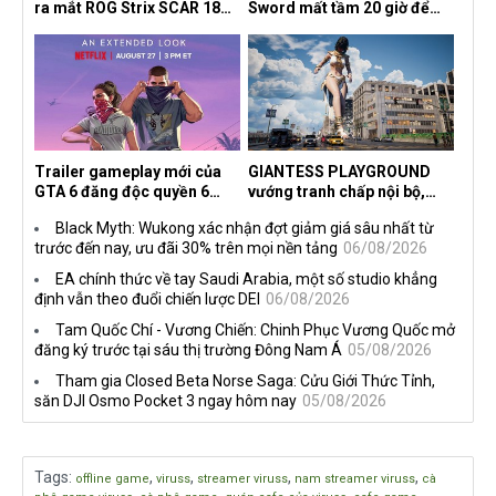
ra mắt ROG Strix SCAR 18
Sword mất tầm 20 giờ để
2026 tại Việt Nam
hoàn thành, hai mức độ khó
dành cho newbie và lão làng
Trailer gameplay mới của
GIANTESS PLAYGROUND
GTA 6 đăng độc quyền 6
vướng tranh chấp nội bộ,
tiếng trên Netflix, Rockstar
nhà phát triển tố đồng sự
Black Myth: Wukong xác nhận đợt giảm giá sâu nhất từ
đang quá tham?
ngầm chiếm đoạt doanh thu
trước đến nay, ưu đãi 30% trên mọi nền tảng
06/08/2026
EA chính thức về tay Saudi Arabia, một số studio khẳng
định vẫn theo đuổi chiến lược DEI
06/08/2026
Tam Quốc Chí - Vương Chiến: Chinh Phục Vương Quốc mở
đăng ký trước tại sáu thị trường Đông Nam Á
05/08/2026
Tham gia Closed Beta Norse Saga: Cửu Giới Thức Tỉnh,
săn DJI Osmo Pocket 3 ngay hôm nay
05/08/2026
Tags
:
,
,
,
,
offline game
viruss
streamer viruss
nam streamer viruss
cà
,
,
,