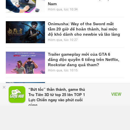
Nam
Hôm qua, lúc 10:34
Onimusha: Way of the Sword mất
tầm 20 giờ để hoàn thành, hai mức
độ khó dành cho newbie và lão làng
Hôm qua, lúc 10:27
Trailer gameplay mới của GTA 6
đăng độc quyền 6 tiếng trên Netflix,
Rockstar đang quá tham?
Hôm qua, lúc 10:15
GIANTESS PLAYGROUND vướng
×
“Bứt tốc” thần thánh, game thủ
tranh chấp nội bộ, nhà phát triển tố
VIEW
Tru Tiên 3D từ top 25 lên TOP 1
đồng sự ngầm chiếm đoạt doanh
Lực Chiến ngay vào phút cuối
thu
cùng
Thứ năm lúc 08:50
Appota
FREE - In Google Play
Black Myth: Wukong xác nhận đợt
giảm giá sâu nhất từ trước đến nay,