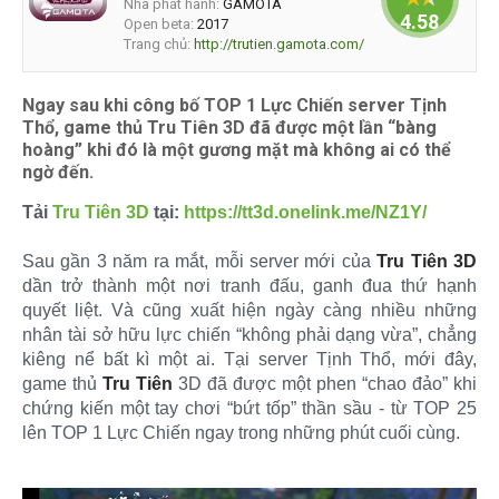
Nhà phát hành:
GAMOTA
4.58824
Open beta:
2017
Trang chủ:
http://trutien.gamota.com/
Ngay sau khi công bố TOP 1 Lực Chiến server Tịnh
Thổ, game thủ Tru Tiên 3D đã được một lần “bàng
hoàng” khi đó là một gương mặt mà không ai có thể
ngờ đến.
Tải
Tru Tiên 3D
tại:
https://tt3d.onelink.me/NZ1Y/
Sau gần 3 năm ra mắt, mỗi server mới của
Tru Tiên 3D
dần trở thành một nơi tranh đấu, ganh đua thứ hạnh
quyết liệt. Và cũng xuất hiện ngày càng nhiều những
nhân tài sở hữu lực chiến “không phải dạng vừa”, chẳng
kiêng nể bất kì một ai. Tại server Tịnh Thổ, mới đây,
game thủ
Tru Tiên
3D đã được một phen “chao đảo” khi
chứng kiến một tay chơi “bứt tốp” thần sầu - từ TOP 25
lên TOP 1 Lực Chiến ngay trong những phút cuối cùng.