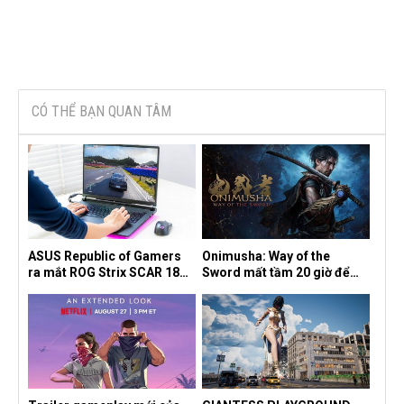
CÓ THỂ BẠN QUAN TÂM
ASUS Republic of Gamers
Onimusha: Way of the
ra mắt ROG Strix SCAR 18
Sword mất tầm 20 giờ để
2026 tại Việt Nam
hoàn thành, hai mức độ khó
dành cho newbie và lão làng