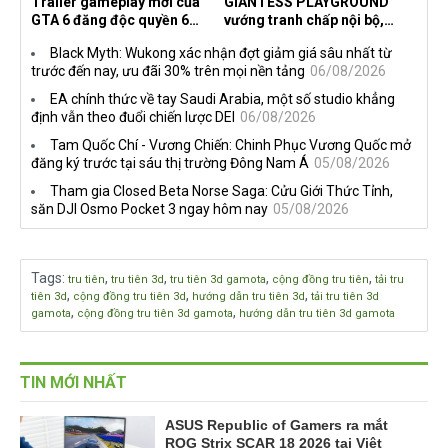
Trailer gameplay mới của
GIANTESS PLAYGROUND
GTA 6 đăng độc quyền 6
vướng tranh chấp nội bộ,
tiếng trên Netflix, Rockstar
nhà phát triển tố đồng sự
Black Myth: Wukong xác nhận đợt giảm giá sâu nhất từ
đang quá tham?
ngầm chiếm đoạt doanh thu
trước đến nay, ưu đãi 30% trên mọi nền tảng
06/08/2026
EA chính thức về tay Saudi Arabia, một số studio khẳng
định vẫn theo đuổi chiến lược DEI
06/08/2026
Tam Quốc Chí - Vương Chiến: Chinh Phục Vương Quốc mở
đăng ký trước tại sáu thị trường Đông Nam Á
05/08/2026
Tham gia Closed Beta Norse Saga: Cửu Giới Thức Tỉnh,
săn DJI Osmo Pocket 3 ngay hôm nay
05/08/2026
Tags
:
,
,
,
,
tru tiên
tru tiên 3d
tru tiên 3d gamota
cộng đồng tru tiên
tải tru
,
,
,
tiên 3d
cộng đồng tru tiên 3d
hướng dẫn tru tiên 3d
tải tru tiên 3d
,
,
gamota
cộng đồng tru tiên 3d gamota
hướng dẫn tru tiên 3d gamota
TIN MỚI NHẤT
ASUS Republic of Gamers ra mắt
ROG Strix SCAR 18 2026 tại Việt