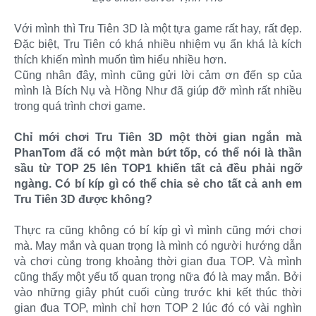
Với mình thì Tru Tiên 3D là một tựa game rất hay, rất đẹp.
Đặc biệt, Tru Tiên có khá nhiều nhiệm vụ ẩn khá là kích
thích khiến mình muốn tìm hiểu nhiều hơn.
Cũng nhân đây, mình cũng gửi lời cảm ơn đến sp của
mình là Bích Nụ và Hồng Như đã giúp đỡ mình rất nhiều
trong quá trình chơi game.
Chỉ mới chơi Tru Tiên 3D một thời gian ngắn mà
PhanTom đã có một màn bứt tốp, có thể nói là thần
sầu từ TOP 25 lên TOP1 khiến tất cả đều phải ngỡ
ngàng. Có bí kíp gì có thể chia sẻ cho tất cả anh em
Tru Tiên 3D được không?
Thực ra cũng không có bí kíp gì vì mình cũng mới chơi
mà. May mắn và quan trọng là mình có người hướng dẫn
và chơi cùng trong khoảng thời gian đua TOP. Và mình
cũng thấy một yếu tố quan trọng nữa đó là may mắn. Bởi
vào những giây phút cuối cùng trước khi kết thúc thời
gian đua TOP, mình chỉ hơn TOP 2 lúc đó có vài nghìn