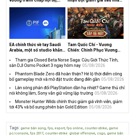
vướng tranh chấp nội bộ,
nhận đợt giảm giá sâu nhất
nhà phát triển tố đồng sự
từ trước đến nay, ưu đãi 30%
ngầm chiếm đoạt doanh thu
trên mọi nền tảng
EA chính thức về tay Saudi
Tam Quốc Chí - Vương
Arabia, một số studio khẳng
Chiến: Chinh Phục Vương
định vẫn theo đuổi chiến
Quốc mở đăng ký trước tại
Tham gia Closed Beta Norse Saga: Cửu Giới Thức Tỉnh,
lược DEI
sáu thị trường Đông Nam Á
săn DJI Osmo Pocket 3 ngay hôm nay
05/08/2026
Phantom Blade Zero đã hoàn thiện? Hé lộ thời điểm công
bố gameplay mới và mở đặt trước đang đến gần
05/08/2026
Làn sóng phản đối PlayStation dần hạ nhiệt? Game thủ chỉ
nói không làm, Sony vẫn giữ vững lập trường
05/08/2026
Monster Hunter Wilds chính thức giảm giá vĩnh viễn, giảm
tới 43% và bổ sung phiên bản Gold Edition
05/08/2026
Tags
:
,
,
,
,
,
game bắn súng
fps
esport
fps online
counter-strike
game
,
,
,
,
pc/console
fps 2017
counter-strike: global offensive
csgo
game bắn