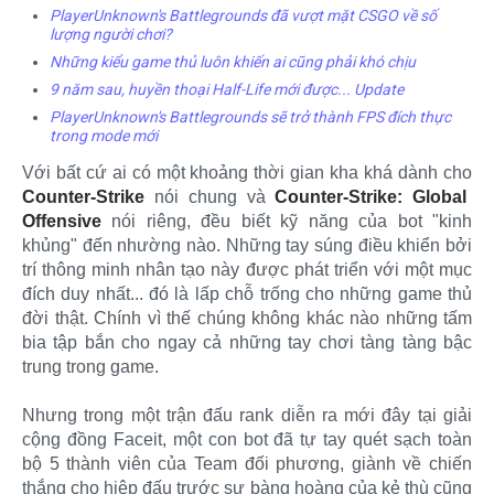
PlayerUnknown's Battlegrounds đã vượt mặt CSGO về số
lượng người chơi?
Những kiểu game thủ luôn khiến ai cũng phải khó chịu
9 năm sau, huyền thoại Half-Life mới được... Update
PlayerUnknown's Battlegrounds sẽ trở thành FPS đích thực
trong mode mới
Với bất cứ ai có một khoảng thời gian kha khá dành cho
Counter-Strike
nói chung và
Counter-Strike: Global
Offensive
nói riêng, đều biết kỹ năng của bot "kinh
khủng" đến nhường nào. Những tay súng điều khiển bởi
trí thông minh nhân tạo này được phát triển với một mục
đích duy nhất... đó là lấp chỗ trống cho những game thủ
đời thật. Chính vì thế chúng không khác nào những tấm
bia tập bắn cho ngay cả những tay chơi tàng tàng bậc
trung trong game.
Nhưng trong một trận đấu rank diễn ra mới đây tại giải
cộng đồng Faceit, một con bot đã tự tay quét sạch toàn
bộ 5 thành viên của Team đối phương, giành về chiến
thắng cho hiệp đấu trước sự bàng hoàng của kẻ thù cũng