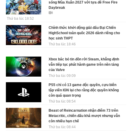
sóng Mùa Xuân 2027 với tựa đề Free Fire
Daybreak
Thứ ba lúc 18:52
Chính thức khởi động giải đấu Đại Chiến
HighSchool toàn quốc 2026 dành riêng cho
học sinh THPT
Thứ ba lúc 18:46
Xbox bác bỏ tin đồn rời Steam, khẳng định
vẫn tiếp tục phát hành game trên nền tảng
của Valve
Thứ ba lúc 09:09
PS5 chỉ có 13 game độc quyền, cựu biên
tập viên IGN lại cho rằng độc quyền không
còn quá quan trọng
Thứ ba lúc 08:54
Beast of Reincarnation nhận điểm 73 trên
Metacritic, chiến đấu khá mượt nhưng vẫn
còn nhiều hạn chế
Thứ ba lúc 08:44