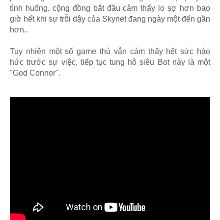
tình huống, cộng đồng bắt đầu cảm thấy lo sợ hơn bao
giờ hết khi sự trỗi dậy của Skynet đang ngày một đến gần
hơn..
Tuy nhiên một số game thủ vẫn cảm thấy hết sức háo
hức trước sự việc, tiếp tục tung hô siêu Bot này là một
"God Connor".