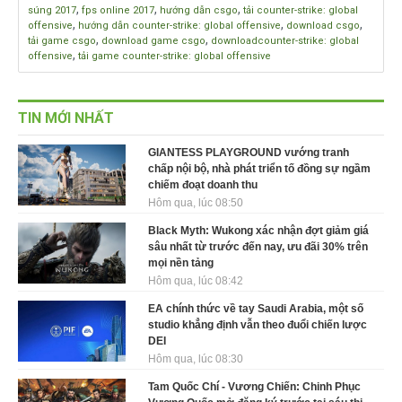
,
,
,
súng 2017
fps online 2017
hướng dẫn csgo
tải counter-strike: global
,
,
,
offensive
hướng dẫn counter-strike: global offensive
download csgo
,
,
tải game csgo
download game csgo
downloadcounter-strike: global
,
offensive
tải game counter-strike: global offensive
TIN MỚI NHẤT
GIANTESS PLAYGROUND vướng tranh
chấp nội bộ, nhà phát triển tố đồng sự ngầm
chiếm đoạt doanh thu
Hôm qua, lúc 08:50
Black Myth: Wukong xác nhận đợt giảm giá
sâu nhất từ trước đến nay, ưu đãi 30% trên
mọi nền tảng
Hôm qua, lúc 08:42
EA chính thức về tay Saudi Arabia, một số
studio khẳng định vẫn theo đuổi chiến lược
DEI
Hôm qua, lúc 08:30
Tam Quốc Chí - Vương Chiến: Chinh Phục