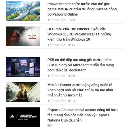
Palworld chính thức bước vào thế giới
game MMORPG trên di động: Garena công
bố Palworld Online
Thứ hai lúc 17:29
DLC mới của The Witcher 3 yêu cầu
Windows 11, CD Projekt RED sẽ ngừng
kiểm thử trên Windows 10
Thứ hai lúc 10:35
PS5 có thể tiếp tục tăng giá trước thềm
GTA 6, Sony và Microsoft muốn tận dụng
bom tấn của Rockstar?
Thứ hai lúc 10:28
Mistfall Hunter được cộng đồng quốc tế
khen ngợi nhờ lối chơi thú vị và tạo hình
nhân vật nữ hợp mắt
Thứ hai lúc 10:13
Esports Foundation và adidas công bố hợp
tác mang tính cột mốc cho kỳ Esports
Nations Cup đầu tiên