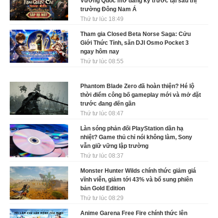
Vương Quốc mở đăng ký trước tại sáu thị
trường Đông Nam Á
Thứ tư lúc 18:49
Tham gia Closed Beta Norse Saga: Cửu
Giới Thức Tỉnh, săn DJI Osmo Pocket 3
ngay hôm nay
Thứ tư lúc 08:55
Phantom Blade Zero đã hoàn thiện? Hé lộ
thời điểm công bố gameplay mới và mở đặt
trước đang đến gần
Thứ tư lúc 08:47
Làn sóng phản đối PlayStation dần hạ
nhiệt? Game thủ chỉ nói không làm, Sony
vẫn giữ vững lập trường
Thứ tư lúc 08:37
Monster Hunter Wilds chính thức giảm giá
vĩnh viễn, giảm tới 43% và bổ sung phiên
bản Gold Edition
Thứ tư lúc 08:29
Anime Garena Free Fire chính thức lên