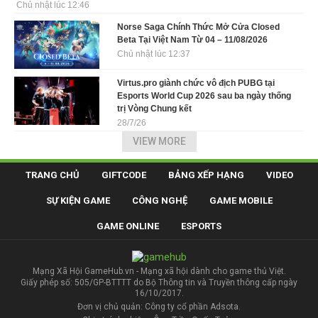
Chủ nhật lúc 12:46
Norse Saga Chính Thức Mở Cửa Closed
Beta Tại Việt Nam Từ 04 – 11/08/2026
Chủ nhật lúc 12:37
Virtus.pro giành chức vô địch PUBG tại
Esports World Cup 2026 sau ba ngày thống
trị Vòng Chung kết
28/7/26
VIEW MORE
TRANG CHỦ
GIFTCODE
BẢNG XẾP HẠNG
VIDEO
SỰ KIỆN GAME
CÔNG NGHỆ
GAME MOBILE
GAME ONLINE
ESPORTS
Mạng Xã Hội GameHub.vn - Mạng xã hội dành cho game thủ Việt.
Giấy phép số: 505/GP-BTTTT do Bộ Thông tin và Truyền thông cấp ngày
16/10/2017.
Đơn vị chủ quản: Công ty cổ phần Adsota.