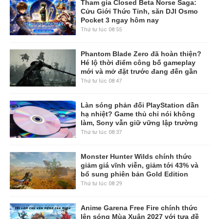
Tham gia Closed Beta Norse Saga:
Cửu Giới Thức Tỉnh, săn DJI Osmo
Pocket 3 ngay hôm nay
Thứ tư lúc 08:55
Phantom Blade Zero đã hoàn thiện?
Hé lộ thời điểm công bố gameplay
mới và mở đặt trước đang đến gần
Thứ tư lúc 08:47
Làn sóng phản đối PlayStation dần
hạ nhiệt? Game thủ chỉ nói không
làm, Sony vẫn giữ vững lập trường
Thứ tư lúc 08:37
Monster Hunter Wilds chính thức
giảm giá vĩnh viễn, giảm tới 43% và
bổ sung phiên bản Gold Edition
Thứ tư lúc 08:29
Anime Garena Free Fire chính thức
lên sóng Mùa Xuân 2027 với tựa đề