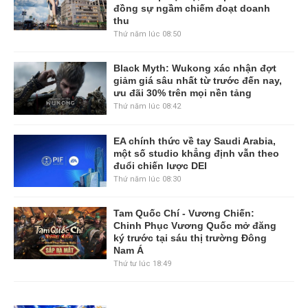
đồng sự ngầm chiếm đoạt doanh
thu
Thứ năm lúc 08:50
Black Myth: Wukong xác nhận đợt
giảm giá sâu nhất từ trước đến nay,
ưu đãi 30% trên mọi nền tảng
Thứ năm lúc 08:42
EA chính thức về tay Saudi Arabia,
một số studio khẳng định vẫn theo
đuổi chiến lược DEI
Thứ năm lúc 08:30
Tam Quốc Chí - Vương Chiến:
Chinh Phục Vương Quốc mở đăng
ký trước tại sáu thị trường Đông
Nam Á
Thứ tư lúc 18:49