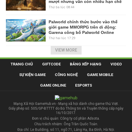
mượt nhưng vẫn còn nhiều hạn chế
Thứ ba lúc 08:44
Palworld chính thức bước vào thế
giới game MMORPG trên di động:
Garena công bố Palworld Online
Thứ hai lúc 17:29
VIEW MORE
TRANG CHỦ
GIFTCODE
BẢNG XẾP HẠNG
VIDEO
SỰ KIỆN GAME
CÔNG NGHỆ
GAME MOBILE
GAME ONLINE
ESPORTS
Mạng Xã Hội GameHub.vn - Mạng xã hội dành cho game thủ Việt.
Giấy phép số: 505/GP-BTTTT do Bộ Thông tin và Truyền thông cấp ngày
16/10/2017.
Đơn vị chủ quản: Công ty cổ phần Adsota.
Chịu trách nhiệm: Ông Trần Quốc Toản.
Địa chỉ: Le Building, số 11, ngõ 71, Láng Hạ, Ba Đình, Hà Nội.