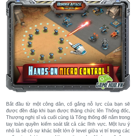
Bắt đầu từ một công dân, cố gắng nỗ lực của bạn sẽ
được đền đáp khi bạn được thăng chức lên Thống đốc,
Thượng nghị sĩ và cuối cùng là Tổng thống để nắm trong
tay toàn quyền kiểm soát tất cả các lĩnh vực. Một lưu ý
nhỏ là sẽ có sự khác biệt lớn ở level giữa vị trí trong các