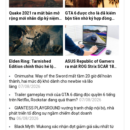
Quake 2021 ra mắt bản mở
GTA 6 được cho là đã kiếm
rộng mới nhân dịp kỷ niệm
bộn tiền nhờ ký hợp đồng
30 năm, mang tên Dawn of
độc quyền với Netflix
the Machine
Elden Ring: Tarnished
ASUS Republic of Gamers
Edition chính thức hé lộ
ra mắt ROG Strix SCAR 18
nghề nghiệp mới siêu "ngầu"
2026 tại Việt Nam
Onimusha: Way of the Sword mất tầm 20 giờ để hoàn
thành, hai mức độ khó dành cho newbie và lão
làng
07/08/2026
Trailer gameplay mới của GTA 6 đăng độc quyền 6 tiếng
trên Netflix, Rockstar đang quá tham?
07/08/2026
GIANTESS PLAYGROUND vướng tranh chấp nội bộ, nhà
phát triển tố đồng sự ngầm chiếm đoạt doanh
thu
06/08/2026
Black Myth: Wukong xác nhận đợt giảm giá sâu nhất từ