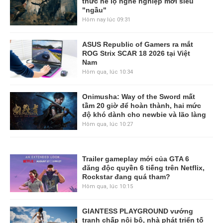
thức hé lộ nghề nghiệp mới siêu
"ngầu"
Hôm nay lúc 09:31
ASUS Republic of Gamers ra mắt
ROG Strix SCAR 18 2026 tại Việt
Nam
Hôm qua, lúc 10:34
Onimusha: Way of the Sword mất
tầm 20 giờ để hoàn thành, hai mức
độ khó dành cho newbie và lão làng
Hôm qua, lúc 10:27
Trailer gameplay mới của GTA 6
đăng độc quyền 6 tiếng trên Netflix,
Rockstar đang quá tham?
Hôm qua, lúc 10:15
GIANTESS PLAYGROUND vướng
tranh chấp nội bộ, nhà phát triển tố