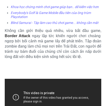
Khoa học chứng minh chơi game giúp bạn.. dễ kiếm việc hơn
Everybody's Golf là Game Mobile đầu tiên của ông trùm
Playstation
Blind Samurai - Tập làm cao thủ chơi game... không cần mắt
Không cần giới thiệu quá nhiều, vừa bắt đầu game,
Border Attack
ngay lập tức khiến người chơi choáng
ngợp bởi bối cảnh mà game lấy để phát triển. Tập đoàn
zombie đang làm chủ mọi nơi trên Trái Đất, con người để
tránh sự bám đuổi của chúng chỉ còn cách ẩn nấp dưới
lòng đất với điều kiện sính sống hết sức tồi tệ.