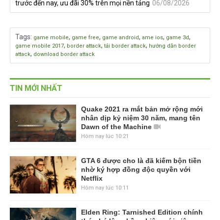
trước đến nay, ưu đãi 30% trên mọi nền tảng
06/08/2026
Tags
:
,
,
,
,
,
game mobile
game free
game android
ame ios
game 3d
,
,
,
game mobile 2017
border attack
tải border attack
hướng dẫn border
,
attack
download border attack
TIN MỚI NHẤT
Quake 2021 ra mắt bản mở rộng mới
nhân dịp kỷ niệm 30 năm, mang tên
Dawn of the Machine
Hôm nay lúc 10:21
GTA 6 được cho là đã kiếm bộn tiền
nhờ ký hợp đồng độc quyền với
Netflix
Hôm nay lúc 10:11
Elden Ring: Tarnished Edition chính