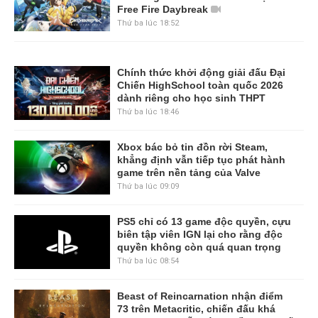
Free Fire Daybreak
Thứ ba lúc 18:52
Chính thức khởi động giải đấu Đại
Chiến HighSchool toàn quốc 2026
dành riêng cho học sinh THPT
Thứ ba lúc 18:46
Xbox bác bỏ tin đồn rời Steam,
khẳng định vẫn tiếp tục phát hành
game trên nền tảng của Valve
Thứ ba lúc 09:09
PS5 chỉ có 13 game độc quyền, cựu
biên tập viên IGN lại cho rằng độc
quyền không còn quá quan trọng
Thứ ba lúc 08:54
Beast of Reincarnation nhận điểm
73 trên Metacritic, chiến đấu khá