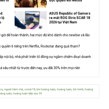
awn of
độc quyền với Netflix
ed
ASUS Republic of Gamers
 lộ
ra mắt ROG Strix SCAR 18
u
2026 tại Việt Nam
giờ để hoàn thành, hai mức độ khó dành cho newbie và lão
 quyền 6 tiếng trên Netflix, Rockstar đang quá tham?
nội bộ, nhà phát triển tố đồng sự ngầm chiếm đoạt doanh
á sâu nhất từ trước đến nay, ưu đãi 30% trên mọi nền
,
,
,
,
,
,
cs
người hâm mộ
covid-19
blv hoàng luân
hoàng luân
blv lmht
hoàng
,
oàng luân
hoàng luân tiếp xúc f4