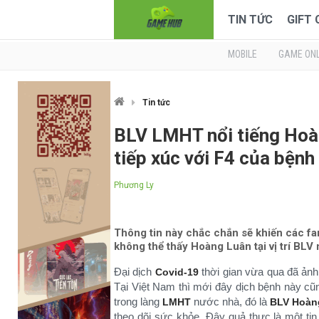
TIN TỨC
GIFT
MOBILE
GAME ONL
Tin tức
BLV LMHT nổi tiếng Hoàn
tiếp xúc với F4 của bệnh
Phương Ly
Thông tin này chắc chắn sẽ khiến các fa
không thể thấy Hoàng Luân tại vị trí BLV 
Đại dịch
thời gian vừa qua đã ản
Covid-19
Tại Việt Nam thì mới đây dịch bệnh này cũ
trong làng
nước nhà, đó là
LMHT
BLV Hoàn
theo dõi sức khỏe. Đây quả thực là một tin