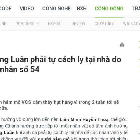
 CODE
VIDEO
CÔNG NGHỆ
BXH
CỘNG ĐỒNG
TR
INE
PC/CONSOLE
ESPORT
REVIEW
CRYPTORY
WALLAC
g Luân phải tự cách ly tại nhà do
 nhân số 54
n hâm mộ VCS cảm thấy hụt hẫng vì trong 2 tuần tới sẽ
nữa.
h hưởng vô cùng lớn đến nền
thế giới.
Liên Minh Huyền Thoại
ng đã ảnh hưởng trực tiếp tới một nhân vật có tầm ảnh hưởng
khi anh đã phải tự cách ly tại nhà để các nhân viên y tế
g Luân
 không vui đối với
khi trong thời gian tới nhiều
người hâm mộ