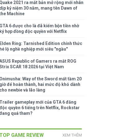
Quake 2021 ra mắt bản mở rộng mới nhân
dịp kỷ niệm 30 năm, mang tên Dawn of
the Machine
GTA 6 được cho là đã kiếm bộn tiền nhờ
ký hợp đồng độc quyền với Netflix
Elden Ring: Tarnished Edition chính thức
hé lộ nghề nghiệp mới siêu "ngầu"
ASUS Republic of Gamers ra mắt ROG
Strix SCAR 18 2026 tại Việt Nam
Onimusha: Way of the Sword mất tầm 20
giờ để hoàn thành, hai mức độ khó dành
cho newbie và lão làng
Trailer gameplay mới của GTA 6 đăng
độc quyền 6 tiếng trên Netflix, Rockstar
đang quá tham?
TOP GAME REVIEW
XEM THÊM