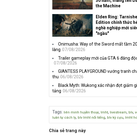
30 năm, mang tên D
the Machine
Elden Ring: Tarnish
Edition chính thức hé
nghề nghiệp mới siê
"ngầu"
Onimusha: Way of the Sword mất tầm 20 
làng
07/08/2026
Trailer gameplay mới của GTA 6 đăng độc
07/08/2026
GIANTESS PLAYGROUND vướng tranh chấp 
thu
06/08/2026
Black Myth: Wukong xác nhận đợt giảm gi
tảng
06/08/2026
Tags
:
,
,
,
,
liên minh huyền thoại
lmht
livestream
blv
v
,
,
,
luân tự cách ly
blv lmht nổi tiếng
blv kỳ cựu
lmht h
Chia sẻ trang này