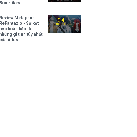
Soul-likes
Review Metaphor:
9.4
ReFantazio - Sự kết
score
hợp hoàn hảo từ
những gì tinh túy nhất
của Atlus