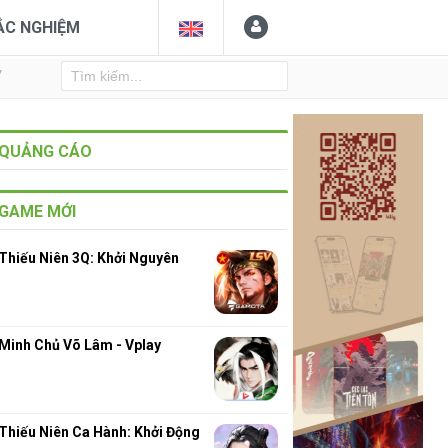
ẮC NGHIỆM
Y
QUẢNG CÁO
GAME MỚI
Thiếu Niên 3Q: Khởi Nguyên
Minh Chủ Võ Lâm - Vplay
Thiếu Niên Ca Hành: Khởi Động