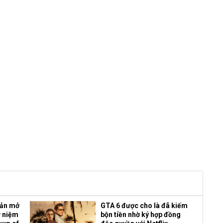
bản mở
GTA 6 được cho là đã kiếm
ỷ niệm
bộn tiền nhờ ký hợp đồng