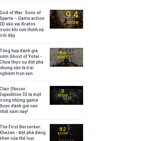
9.4
God of War: Sons of
Sparta – Game action
score
2D vào vai Kratos
trước khi cơn thịnh nộ
trỗi dậy
Tổng hợp đánh giá
8.6
sớm Ghost of Yotei -
score
Chưa thực sự đột phá
nhưng vẫn là trải
nghiệm trọn vẹn
Clair Obscur
9
Expedition 33 là một
score
trong những game
được đánh giá cao
nhất năm nay!
The First Berserker:
8.2
Khazan - Đột phá đáng
score
khen của thể loại