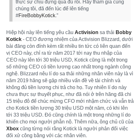
thực sự chịu đựng quá đủ rồi. Hãy tham gia cùng
chúng tôi, đã đến lúc để lên tiếng
#
FireBobbyKotick
.”
Hiệp hội này lên tiếng yêu cầu
Activision
sa thải
Bobby
Kotick
- CEO đương nhiệm của Activision Blizzard, dưới
bài đăng còn đính kèm rất nhiều tin tức có liên quan đến
vị CEO này, chỉ ra từ năm 2017 tới nay thu nhập của
CEO này lên tới 30 triệu USD, Kotick cũng là một trong
số những CEO có tiền lương cao nhất trong ngành công
nghệ. Blizzard nêu lí do sa thải những nhân viên này là vì
năm 2019 hãng sẽ gặp nhiều vấn đề về tài chính và
không đủ tiền lương chi trả cho họ. Tuy nhiên lí do này
chưa thực sự thuyết phục, như đã nói ở trên hãng đã chi
15 triệu đô để chúc mừng CFO mới nhậm chức và vẫn trả
cho Kotick tiền lương 30 triệu USD một năm, có khi lên
tới 33 triệu USD. Đó cũng chính là một trong những lí do
khiến cho mọi người phẫn nộ. Thêm nữa, ông chủ cũ của
Xbox
cũng từng nói rằng Kotick là người phản đối việc
đối xử công bằng với các nhân viên.​