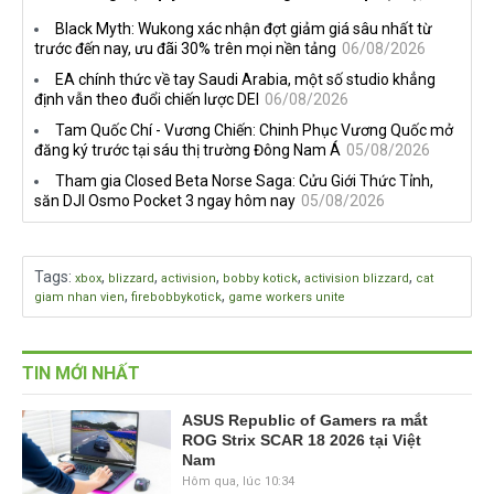
tiếng trên Netflix, Rockstar
nhà phát triển tố đồng sự
Black Myth: Wukong xác nhận đợt giảm giá sâu nhất từ
đang quá tham?
ngầm chiếm đoạt doanh thu
trước đến nay, ưu đãi 30% trên mọi nền tảng
06/08/2026
EA chính thức về tay Saudi Arabia, một số studio khẳng
định vẫn theo đuổi chiến lược DEI
06/08/2026
Tam Quốc Chí - Vương Chiến: Chinh Phục Vương Quốc mở
đăng ký trước tại sáu thị trường Đông Nam Á
05/08/2026
Tham gia Closed Beta Norse Saga: Cửu Giới Thức Tỉnh,
săn DJI Osmo Pocket 3 ngay hôm nay
05/08/2026
Tags
:
,
,
,
,
,
xbox
blizzard
activision
bobby kotick
activision blizzard
cat
,
,
giam nhan vien
firebobbykotick
game workers unite
TIN MỚI NHẤT
ASUS Republic of Gamers ra mắt
ROG Strix SCAR 18 2026 tại Việt
Nam
Hôm qua, lúc 10:34