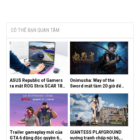
CÓ THỂ BẠN QUAN TÂM
ASUS Republic of Gamers
Onimusha: Way of the
ra mắt ROG Strix SCAR 18
Sword mất tầm 20 giờ để
2026 tại Việt Nam
hoàn thành, hai mức độ khó
dành cho newbie và lão làng
Trailer gameplay mới của
GIANTESS PLAYGROUND
GTA 6 đăng độc quyền 6
vướng tranh chấp nội bộ,