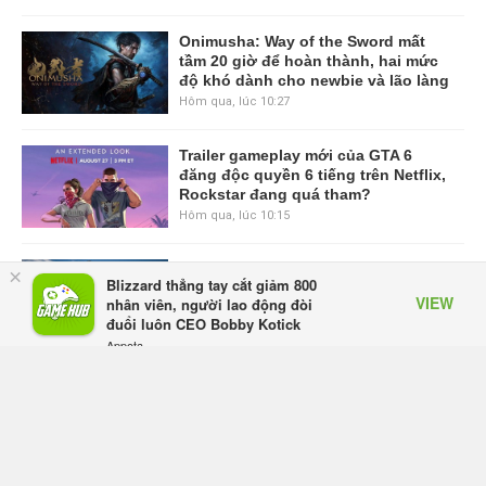
Onimusha: Way of the Sword mất
tầm 20 giờ để hoàn thành, hai mức
độ khó dành cho newbie và lão làng
Hôm qua, lúc 10:27
Trailer gameplay mới của GTA 6
đăng độc quyền 6 tiếng trên Netflix,
Rockstar đang quá tham?
Hôm qua, lúc 10:15
GIANTESS PLAYGROUND vướng
×
Blizzard thẳng tay cắt giảm 800
tranh chấp nội bộ, nhà phát triển tố
VIEW
nhân viên, người lao động đòi
đồng sự ngầm chiếm đoạt doanh
đuổi luôn CEO Bobby Kotick
thu
Appota
Thứ năm lúc 08:50
FREE - In Google Play
Black Myth: Wukong xác nhận đợt
giảm giá sâu nhất từ trước đến nay,
ưu đãi 30% trên mọi nền tảng
Thứ năm lúc 08:42