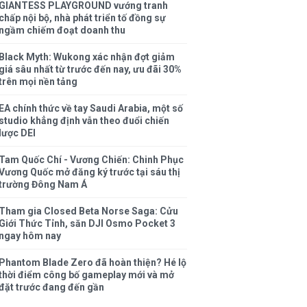
GIANTESS PLAYGROUND vướng tranh
chấp nội bộ, nhà phát triển tố đồng sự
ngầm chiếm đoạt doanh thu
Black Myth: Wukong xác nhận đợt giảm
giá sâu nhất từ trước đến nay, ưu đãi 30%
trên mọi nền tảng
EA chính thức về tay Saudi Arabia, một số
studio khẳng định vẫn theo đuổi chiến
lược DEI
Tam Quốc Chí - Vương Chiến: Chinh Phục
Vương Quốc mở đăng ký trước tại sáu thị
trường Đông Nam Á
Tham gia Closed Beta Norse Saga: Cửu
Giới Thức Tỉnh, săn DJI Osmo Pocket 3
ngay hôm nay
Phantom Blade Zero đã hoàn thiện? Hé lộ
thời điểm công bố gameplay mới và mở
đặt trước đang đến gần