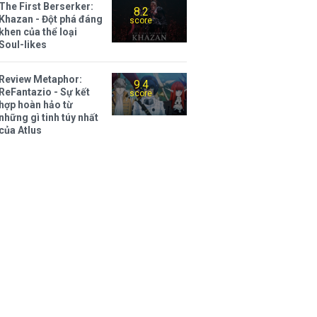
The First Berserker:
8.2
Khazan - Đột phá đáng
score
khen của thể loại
Soul-likes
Review Metaphor:
9.4
ReFantazio - Sự kết
score
hợp hoàn hảo từ
những gì tinh túy nhất
của Atlus