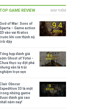
TOP GAME REVIEW
XEM THÊM
9.4
God of War: Sons of
Sparta – Game action
score
2D vào vai Kratos
trước khi cơn thịnh nộ
trỗi dậy
Tổng hợp đánh giá
8.6
sớm Ghost of Yotei -
score
Chưa thực sự đột phá
nhưng vẫn là trải
nghiệm trọn vẹn
Clair Obscur
9
Expedition 33 là một
score
trong những game
được đánh giá cao
nhất năm nay!