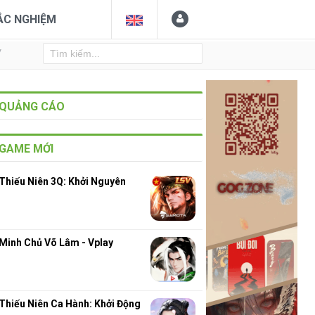
ẮC NGHIỆM
Y
QUẢNG CÁO
GAME MỚI
Thiếu Niên 3Q: Khởi Nguyên
Minh Chủ Võ Lâm - Vplay
Thiếu Niên Ca Hành: Khởi Động