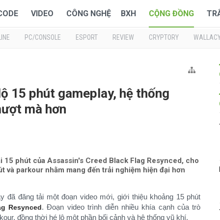
 CODE
VIDEO
CÔNG NGHỆ
BXH
CỘNG ĐỒNG
TR
INE
PC/CONSOLE
ESPORT
REVIEW
CRYPTORY
WALLAC
lộ 15 phút gameplay, hệ thống
mượt mà hơn
i 15 phút của Assassin's Creed Black Flag Resynced, cho
 lút và parkour nhằm mang đến trải nghiệm hiện đại hơn
đã đăng tải một đoạn video mới, giới thiệu khoảng 15 phút
. Đoạn video trình diễn nhiều khía cạnh của trò
ag Resynced
rkour, đồng thời hé lộ một phần bối cảnh và hệ thống vũ khí.