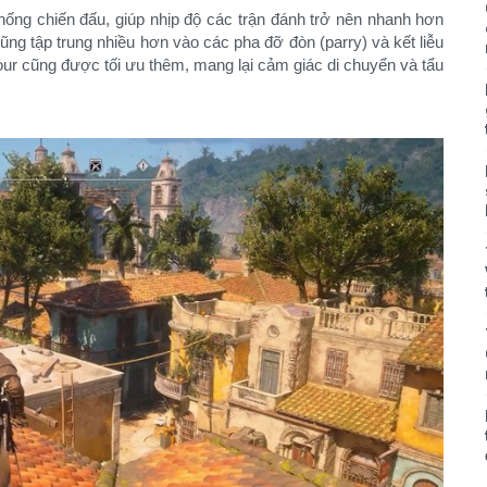
ệ thống chiến đấu, giúp nhịp độ các trận đánh trở nên nhanh hơn
ng tập trung nhiều hơn vào các pha đỡ đòn (parry) và kết liễu
kour cũng được tối ưu thêm, mang lại cảm giác di chuyển và tẩu