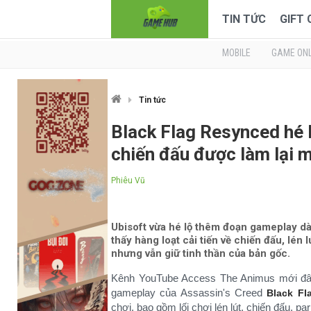
TIN TỨC
GIFT
MOBILE
GAME ONL
Tin tức
Black Flag Resynced hé 
chiến đấu được làm lại 
Phiêu Vũ
Ubisoft vừa hé lộ thêm đoạn gameplay dà
thấy hàng loạt cải tiến về chiến đấu, lén
nhưng vẫn giữ tinh thần của bản gốc.
Kênh YouTube Access The Animus mới đây 
gameplay của Assassin's Creed
Black Fl
chơi, bao gồm lối chơi lén lút, chiến đấu, pa