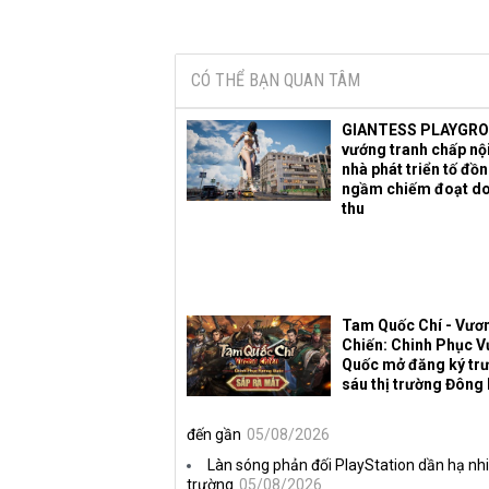
CÓ THỂ BẠN QUAN TÂM
GIANTESS PLAYGR
vướng tranh chấp nội
nhà phát triển tố đồ
ngầm chiếm đoạt d
thu
Tam Quốc Chí - Vươ
Chiến: Chinh Phục 
Quốc mở đăng ký trư
sáu thị trường Đông
đến gần
05/08/2026
Làn sóng phản đối PlayStation dần hạ nhi
trường
05/08/2026