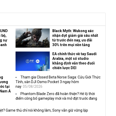
OUND
Black Myth: Wukong xác
 bộ,
nhận đợt giảm giá sâu nhất
ng sự
từ trước đến nay, ưu đãi
oanh
30% trên mọi nền tảng
EA chính thức về tay Saudi
Arabia, một số studio
khẳng định vẫn theo đuổi
chiến lược DEI
ng
Tham gia Closed Beta Norse Saga: Cửu Giới Thức
Vương
Tỉnh, săn DJI Osmo Pocket 3 ngay hôm
ớc tại
nay
05/08/2026
 Nam Á
Phantom Blade Zero đã hoàn thiện? Hé lộ thời
điểm công bố gameplay mới và mở đặt trước đang
ệt? Game thủ chỉ nói không làm, Sony vẫn giữ vững lập