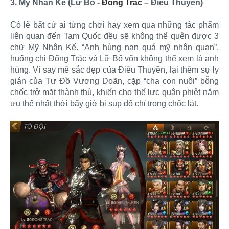
3. Mỹ Nhân Kế (Lữ Bố -
Đổng Trác
– Điêu Thuyền)
Có lẽ bất cứ ai từng chơi hay xem qua những tác phẩm
liên quan đến Tam Quốc đều sẽ không thể quên được 3
chữ Mỹ Nhân Kế. “Anh hùng nan quá mỹ nhân quan”,
huống chi Đổng Trác và Lữ Bố vốn không thể xem là anh
hùng. Vì say mê sắc đẹp của Điêu Thuyền, lại thêm sự ly
gián của Tư Đồ Vương Doãn, cặp “cha con nuôi” bỗng
chốc trở mặt thành thù, khiến cho thế lực quân phiệt nắm
ưu thế nhất thời bấy giờ bị sụp đổ chỉ trong chốc lát.