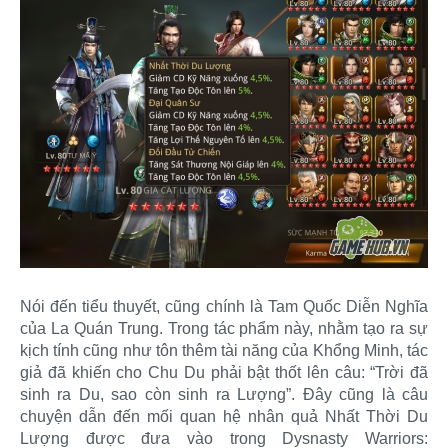
Nói đến tiểu thuyết, cũng chính là Tam Quốc Diễn Nghĩa
của La Quán Trung. Trong tác phẩm này, nhằm tạo ra sự
kịch tính cũng như tôn thêm tài năng của Khổng Minh, tác
giả đã khiến cho Chu Du phải bật thốt lên câu: “Trời đã
sinh ra Du, sao còn sinh ra Lượng”. Đây cũng là câu
chuyện dẫn đến mối quan hệ nhân quả Nhất Thời Du
Lượng được đưa vào trong Dysnasty Warriors: