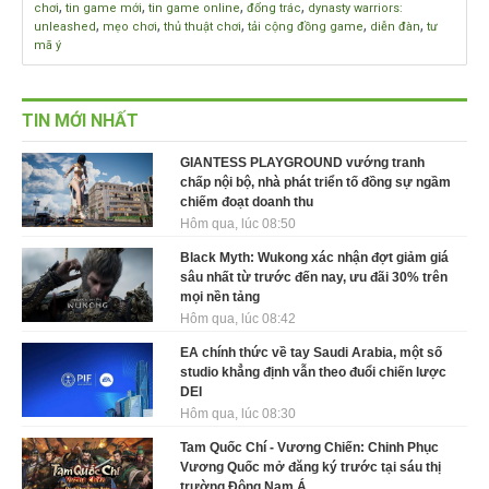
,
,
,
,
chơi
tin game mới
tin game online
đổng trác
dynasty warriors:
,
,
,
,
,
unleashed
mẹo chơi
thủ thuật chơi
tải cộng đồng game
diễn đàn
tư
mã ý
TIN MỚI NHẤT
GIANTESS PLAYGROUND vướng tranh
chấp nội bộ, nhà phát triển tố đồng sự ngầm
chiếm đoạt doanh thu
Hôm qua, lúc 08:50
Black Myth: Wukong xác nhận đợt giảm giá
sâu nhất từ trước đến nay, ưu đãi 30% trên
mọi nền tảng
Hôm qua, lúc 08:42
EA chính thức về tay Saudi Arabia, một số
studio khẳng định vẫn theo đuổi chiến lược
DEI
Hôm qua, lúc 08:30
Tam Quốc Chí - Vương Chiến: Chinh Phục
Vương Quốc mở đăng ký trước tại sáu thị
trường Đông Nam Á