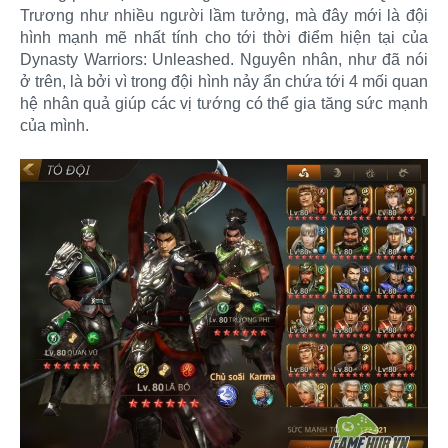
Trương như nhiều người lầm tưởng, mà đây mới là đội
hình mạnh mẽ nhất tính cho tới thời điểm hiện tại của
Dynasty Warriors: Unleashed. Nguyên nhân, như đã nói
ở trên, là bởi vì trong đội hình nảy ẩn chứa tới 4 mối quan
hệ nhân quả giúp các vị tướng có thể gia tăng sức mạnh
của mình.