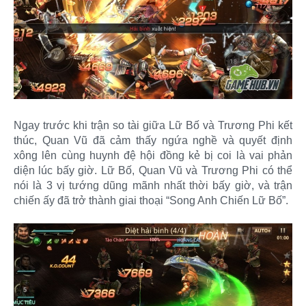
Ngay trước khi trận so tài giữa Lữ Bố và Trương Phi kết
thúc, Quan Vũ đã cảm thấy ngứa nghề và quyết định
xông lên cùng huynh đệ hội đồng kẻ bị coi là vai phản
diện lúc bấy giờ. Lữ Bố, Quan Vũ và Trương Phi có thể
nói là 3 vị tướng dũng mãnh nhất thời bấy giờ, và trận
chiến ấy đã trở thành giai thoại “Song Anh Chiến Lữ Bố”.