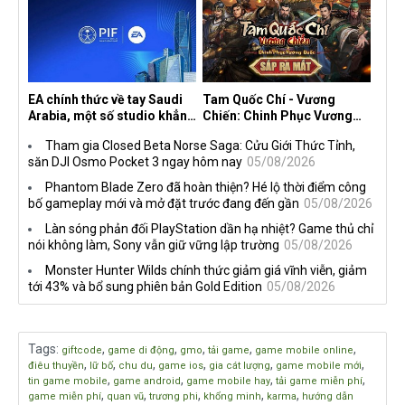
EA chính thức về tay Saudi
Tam Quốc Chí - Vương
Arabia, một số studio khẳng
Chiến: Chinh Phục Vương
định vẫn theo đuổi chiến
Quốc mở đăng ký trước tại
Tham gia Closed Beta Norse Saga: Cửu Giới Thức Tỉnh,
lược DEI
sáu thị trường Đông Nam Á
săn DJI Osmo Pocket 3 ngay hôm nay
05/08/2026
Phantom Blade Zero đã hoàn thiện? Hé lộ thời điểm công
bố gameplay mới và mở đặt trước đang đến gần
05/08/2026
Làn sóng phản đối PlayStation dần hạ nhiệt? Game thủ chỉ
nói không làm, Sony vẫn giữ vững lập trường
05/08/2026
Monster Hunter Wilds chính thức giảm giá vĩnh viễn, giảm
tới 43% và bổ sung phiên bản Gold Edition
05/08/2026
Tags
:
,
,
,
,
,
giftcode
game di động
gmo
tải game
game mobile online
,
,
,
,
,
,
điêu thuyền
lữ bố
chu du
game ios
gia cát lượng
game mobile mới
,
,
,
,
tin game mobile
game android
game mobile hay
tải game miễn phí
,
,
,
,
,
game miễn phí
quan vũ
trương phi
khổng minh
karma
hướng dẫn