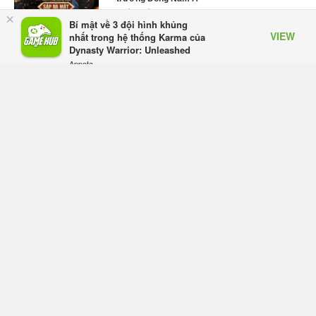
Thứ tư lúc 18:49
×
Bí mật về 3 đội hình khủng
VIEW
Tham gia Closed Beta Norse Saga: Cửu
nhất trong hệ thống Karma của
Giới Thức Tỉnh, săn DJI Osmo Pocket 3
Dynasty Warrior: Unleashed
ngay hôm nay
Appota
FREE - In Google Play
Thứ tư lúc 08:55
Phantom Blade Zero đã hoàn thiện? Hé lộ
thời điểm công bố gameplay mới và mở đặt
trước đang đến gần
Thứ tư lúc 08:47
Làn sóng phản đối PlayStation dần hạ
nhiệt? Game thủ chỉ nói không làm, Sony
vẫn giữ vững lập trường
Thứ tư lúc 08:37
Monster Hunter Wilds chính thức giảm giá
vĩnh viễn, giảm tới 43% và bổ sung phiên
bản Gold Edition
Thứ tư lúc 08:29
Anime Garena Free Fire chính thức lên
sóng Mùa Xuân 2027 với tựa đề Free Fire