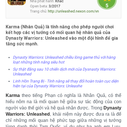
Nhà phát hành:
Khác
5
Open beta:
3/2017
Trang chủ:
http://unleashed.nexon.com/vn
Karma (Nhân Quả) là tính năng cho phép người chơi
kết hợp các vị tướng có mối quan hệ nhân quả của
Dynasty Warriors: Unleashed vào một đội hình để gia
tăng sức mạnh.
Dynasty Warriors: Unleashed chiều lòng game thủ với hàng
loạt những tính năng siêu hot
Sự thật đằng sau 10 chiến dịch mới của Dysnasty Warriors:
Unleashed
Linh Hồn Trang Bị - Tính năng sẽ thay đổi hoàn toàn cục diện
hiện tại của Dynasty Warriors: Unleashe
Karma
theo tiếng Phạn có nghĩa là Nhân Quả, có thể
hiểu nôm na là mối quan hệ giữa sự tác động của con
người vào thế giới và hệ quả nhận được. Trong
Dynasty
Warriors: Unleashed
, khái niệm này được đưa ra là để
chỉ những mối quan hệ phức tạp giữa những vị tướng
lừng danh thời Tam Quốc, ví dụ như ba anh em Lưu,