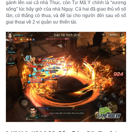
gánh lên vai cả nhà Thục, còn Tư Mã Ý chính là “xương
sống” lúc bấy giờ của nhà Ngụy. Cả hai đã giao thủ vô số
lần, có thắng có thua, và để lại cho người đời sau vô số
giai thoại về 2 vị quân sư thiên tài.