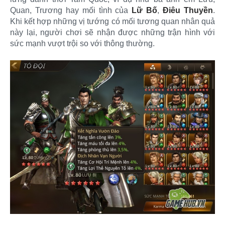
Quan, Trương hay mối tình của
Lữ Bố
,
Điêu Thuyền
.
Khi kết hợp những vị tướng có mối tương quan nhân quả
này lại, người chơi sẽ nhận được những trận hình với
sức mạnh vượt trội so với thông thường.