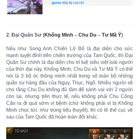
game thủ bị coi rẻ!
2. Đại Quân Sư (
Khổng Minh
–
Chu Du
–
Tư Mã Ý
)
Nếu như Song Anh Chiến Lữ Bố là đại diện cho sức
mạnh tuyệt đỉnh trên chiến trường của Tam Quốc, thì Đại
Quân Sư chính là đại diện cho trí tuệ siêu việt loài người
của thời đại này. Khổng Minh, Chu Du và Tư Mã Ý có thể
nói là 3 bộ óc thông minh nhất trong số toàn bộ những
quân sư hàng đầu của Ngụy, Thục, Ngô. Nhiều người sẽ
cho rằng Chu Du không đủ tầm để sánh vai với 2 người
còn lại, nhưng trên thực tế, nếu không phải Chu Công
Cẩn ra đi quá sớm vì bệnh (chứ không phải vì bị Khổng
Minh chọc tức như trong tiểu thuyết), thì có lẽ thế cục về
sau của Tam Quốc đã hoàn toàn đổi khác.