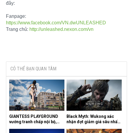
đây:
Fanpage:
https://www.facebook.com/VN.dwUNLEASHED
Trang chủ:
http://unleashed.nexon.com/vn
CÓ THỂ BẠN QUAN TÂM
GIANTESS PLAYGROUND
Black Myth: Wukong xác
vướng tranh chấp nội bộ,
nhận đợt giảm giá sâu nhất
nhà phát triển tố đồng sự
từ trước đến nay, ưu đãi 30%
ngầm chiếm đoạt doanh thu
trên mọi nền tảng