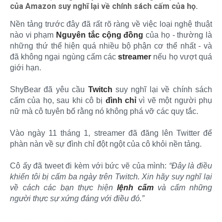
của Amazon suy nghĩ lại về chính sách cấm của họ.
Nền tảng trước đây đã rất rõ ràng về việc loại nghệ thuật
nào vi phạm
Nguyên tắc cộng đồng
của họ - thường là
những thứ thể hiện quá nhiều bộ phận cơ thể nhất - và
đã không ngại ngùng cấm các
streamer
nếu họ vượt quá
giới hạn.
ShyBear đã yêu cầu
Twitch
suy nghĩ lại về chính sách
cấm của họ, sau khi cô bị
đình chỉ
vì vẽ một người phụ
nữ mà cô tuyên bố rằng nó không phá vỡ các quy tắc.
Vào ngày 11 tháng 1, streamer đã đăng lên Twitter để
phàn nàn về sự đình chỉ đột ngột của cô khỏi nền tảng.
Cô ấy đã tweet đi kèm với bức vẽ của mình:
“Đây là điều
khiến tôi bị cấm ba ngày trên Twitch. Xin hãy suy nghĩ lại
về cách các bạn thực hiện
lệnh cấm
và cấm những
người thực sự xứng đáng với điều đó.”