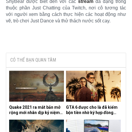
ShyBear được biết đến với các
stream
đa dạng trong
thuộc phần Just Chatting của Twitch, nơi cô tương tác
với người xem bằng cách thực hiện các hoạt động như
vẽ, trò chơi Just Dance và thử thách nước sốt cay.​
CÓ THỂ BẠN QUAN TÂM
Quake 2021 ra mắt bản mở
GTA 6 được cho là đã kiếm
rộng mới nhân dịp kỷ niệm
bộn tiền nhờ ký hợp đồng
30 năm, mang tên Dawn of
độc quyền với Netflix
the Machine