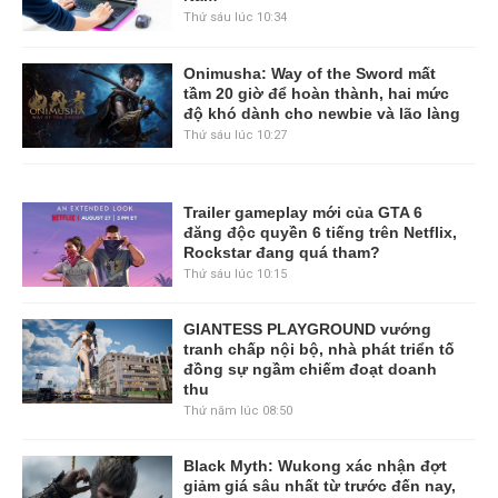
Thứ sáu lúc 10:34
Onimusha: Way of the Sword mất
tầm 20 giờ để hoàn thành, hai mức
độ khó dành cho newbie và lão làng
Thứ sáu lúc 10:27
Trailer gameplay mới của GTA 6
đăng độc quyền 6 tiếng trên Netflix,
Rockstar đang quá tham?
Thứ sáu lúc 10:15
GIANTESS PLAYGROUND vướng
tranh chấp nội bộ, nhà phát triển tố
đồng sự ngầm chiếm đoạt doanh
thu
Thứ năm lúc 08:50
Black Myth: Wukong xác nhận đợt
giảm giá sâu nhất từ trước đến nay,