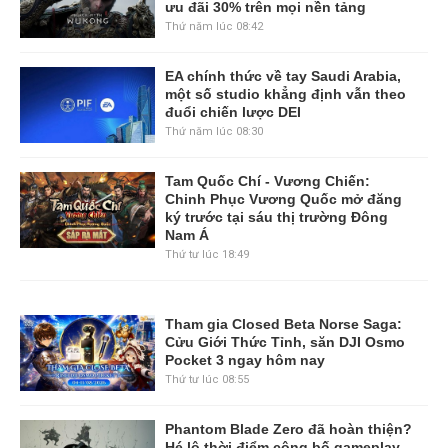
ưu đãi 30% trên mọi nền tảng
Thứ năm lúc 08:42
EA chính thức về tay Saudi Arabia,
một số studio khẳng định vẫn theo
đuổi chiến lược DEI
Thứ năm lúc 08:30
Tam Quốc Chí - Vương Chiến:
Chinh Phục Vương Quốc mở đăng
ký trước tại sáu thị trường Đông
Nam Á
Thứ tư lúc 18:49
Tham gia Closed Beta Norse Saga:
Cửu Giới Thức Tỉnh, săn DJI Osmo
Pocket 3 ngay hôm nay
Thứ tư lúc 08:55
Phantom Blade Zero đã hoàn thiện?
Hé lộ thời điểm công bố gameplay