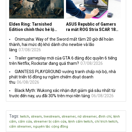
Elden Ring: Tarnished
ASUS Republic of Gamers
Edition chính thức hé lộ
ra mắt ROG Strix SCAR 18
nghề nghiệp mới siêu "ngầu"
2026 tại Việt Nam
Onimusha: Way of the Sword mất tầm 20 giờ để hoàn
thành, hai mức độ khó dành cho newbie và lão
làng
07/08/2026
Trailer gameplay mới của GTA 6 đăng độc quyền 6 tiếng
trên Netflix, Rockstar đang quá tham?
07/08/2026
GIANTESS PLAYGROUND vướng tranh chấp nội bộ, nhà
phát triển tố đồng sự ngầm chiếm đoạt doanh
thu
06/08/2026
Black Myth: Wukong xác nhận đợt giảm giá sâu nhất từ
trước đến nay, ưu đãi 30% trên mọi nền tảng
06/08/2026
Tags
:
,
,
,
,
,
,
twitch
stream
livestream
streamer
nữ streamer
đình chỉ
lệnh
,
,
,
,
,
cấm
cấm cửa
streamer bị cấm cửa
lệnh cấm twitch
chỉ trích twitch
,
cấm streamer
nguyên tắc cộng đồng