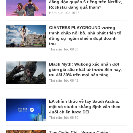
đăng độc quyền 6 tiếng trên Netflix,
Rockstar đang quá tham?
Hôm qua, lúc 10:15
GIANTESS PLAYGROUND vướng
tranh chấp nội bộ, nhà phát triển tố
đồng sự ngầm chiếm đoạt doanh
thu
Thứ năm lúc 08:50
Black Myth: Wukong xác nhận đợt
giảm giá sâu nhất từ trước đến nay,
ưu đãi 30% trên mọi nền tảng
Thứ năm lúc 08:42
EA chính thức về tay Saudi Arabia,
một số studio khẳng định vẫn theo
đuổi chiến lược DEI
Thứ năm lúc 08:30
Tam Quốc Chí - Vương Chiến: