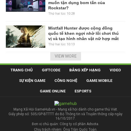
muốn tận dụng bom tấn của
Rockstar?
Thứ hai lúc 10:28
Mistfall Hunter được cộng đồng
quốc tế khen ngợi nhờ lối chơi thú
vị và tạo hình nhân vật nữ hợp mắt
Thứ hai lúc 10:13
VIEW MORE
TRANG CHỦ
GIFTCODE
BẢNG XẾP HẠNG
VIDEO
SỰ KIỆN GAME
CÔNG NGHỆ
GAME MOBILE
GAME ONLINE
ESPORTS
Mạng Xã Hội GameHub.vn - Mạng xã hội dành cho game thủ Việt.
Giấy phép số: 505/GP-BTTTT do Bộ Thông tin và Truyền thông cấp ngày
16/10/2017.
Đơn vị chủ quản: Công ty cổ phần Adsota.
Chịu trách nhiệm: Ông Trần Quốc Toản.