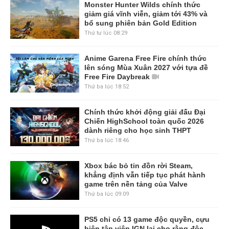
Monster Hunter Wilds chính thức
giảm giá vĩnh viễn, giảm tới 43% và
bổ sung phiên bản Gold Edition
Thứ tư lúc 08:29
Anime Garena Free Fire chính thức
lên sóng Mùa Xuân 2027 với tựa đề
Free Fire Daybreak
Thứ ba lúc 18:52
Chính thức khởi động giải đấu Đại
Chiến HighSchool toàn quốc 2026
dành riêng cho học sinh THPT
Thứ ba lúc 18:46
Xbox bác bỏ tin đồn rời Steam,
khẳng định vẫn tiếp tục phát hành
game trên nền tảng của Valve
Thứ ba lúc 09:09
PS5 chỉ có 13 game độc quyền, cựu
biên tập viên IGN lại cho rằng độc