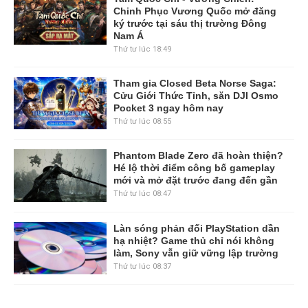
Chinh Phục Vương Quốc mở đăng
ký trước tại sáu thị trường Đông
Nam Á
Thứ tư lúc 18:49
Tham gia Closed Beta Norse Saga:
Cửu Giới Thức Tỉnh, săn DJI Osmo
Pocket 3 ngay hôm nay
Thứ tư lúc 08:55
Phantom Blade Zero đã hoàn thiện?
Hé lộ thời điểm công bố gameplay
mới và mở đặt trước đang đến gần
Thứ tư lúc 08:47
Làn sóng phản đối PlayStation dần
hạ nhiệt? Game thủ chỉ nói không
làm, Sony vẫn giữ vững lập trường
Thứ tư lúc 08:37