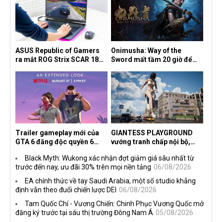
ASUS Republic of Gamers
Onimusha: Way of the
ra mắt ROG Strix SCAR 18
Sword mất tầm 20 giờ để
2026 tại Việt Nam
hoàn thành, hai mức độ khó
dành cho newbie và lão làng
Trailer gameplay mới của
GIANTESS PLAYGROUND
GTA 6 đăng độc quyền 6
vướng tranh chấp nội bộ,
tiếng trên Netflix, Rockstar
nhà phát triển tố đồng sự
Black Myth: Wukong xác nhận đợt giảm giá sâu nhất từ
đang quá tham?
ngầm chiếm đoạt doanh thu
trước đến nay, ưu đãi 30% trên mọi nền tảng
06/08/2026
EA chính thức về tay Saudi Arabia, một số studio khẳng
định vẫn theo đuổi chiến lược DEI
06/08/2026
Tam Quốc Chí - Vương Chiến: Chinh Phục Vương Quốc mở
đăng ký trước tại sáu thị trường Đông Nam Á
05/08/2026