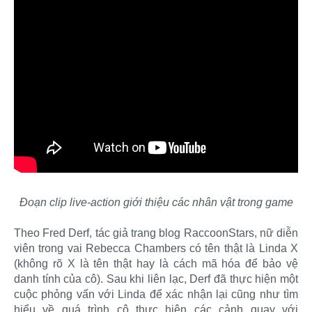
Đoạn clip live-action giới thiệu các nhân vật trong game
Theo Fred Derf, tác giả trang blog RaccoonStars, nữ diễn
viên trong vai Rebecca Chambers có tên thật là Linda X
(không rõ X là tên thật hay là cách mã hóa để bảo vệ
danh tính của cô). Sau khi liên lạc, Derf đã thực hiện một
cuộc phỏng vấn với Linda để xác nhận lại cũng như tìm
hiểu về quá trình cô thực hiện các cảnh quay với