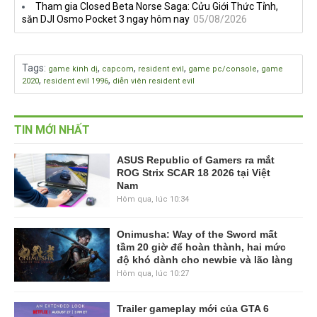
Tham gia Closed Beta Norse Saga: Cửu Giới Thức Tỉnh,
săn DJI Osmo Pocket 3 ngay hôm nay
05/08/2026
Tags
:
,
,
,
,
game kinh dị
capcom
resident evil
game pc/console
game
,
,
2020
resident evil 1996
diễn viên resident evil
TIN MỚI NHẤT
ASUS Republic of Gamers ra mắt
ROG Strix SCAR 18 2026 tại Việt
Nam
Hôm qua, lúc 10:34
Onimusha: Way of the Sword mất
tầm 20 giờ để hoàn thành, hai mức
độ khó dành cho newbie và lão làng
Hôm qua, lúc 10:27
Trailer gameplay mới của GTA 6