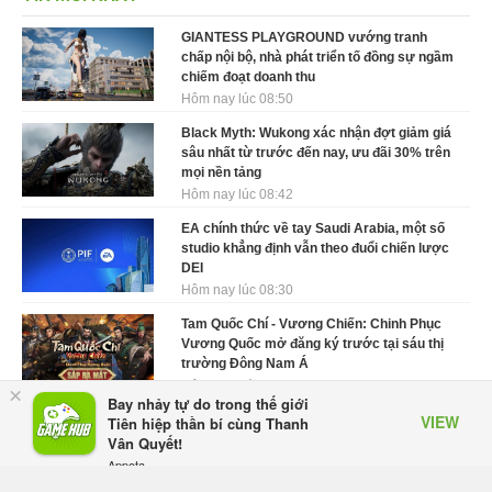
GIANTESS PLAYGROUND vướng tranh
chấp nội bộ, nhà phát triển tố đồng sự ngầm
chiếm đoạt doanh thu
Hôm nay lúc 08:50
Black Myth: Wukong xác nhận đợt giảm giá
sâu nhất từ trước đến nay, ưu đãi 30% trên
mọi nền tảng
Hôm nay lúc 08:42
EA chính thức về tay Saudi Arabia, một số
studio khẳng định vẫn theo đuổi chiến lược
DEI
Hôm nay lúc 08:30
Tam Quốc Chí - Vương Chiến: Chinh Phục
Vương Quốc mở đăng ký trước tại sáu thị
trường Đông Nam Á
Hôm qua, lúc 18:49
×
Bay nhảy tự do trong thế giới
VIEW
Tham gia Closed Beta Norse Saga: Cửu
Tiên hiệp thần bí cùng Thanh
Giới Thức Tỉnh, săn DJI Osmo Pocket 3
Vân Quyết!
ngay hôm nay
Appota
FREE - In Google Play
Hôm qua, lúc 08:55