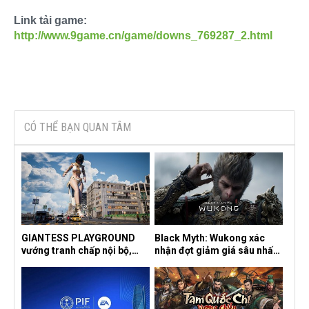
Link tải game:
http://www.9game.cn/game/downs_769287_2.html
CÓ THỂ BẠN QUAN TÂM
GIANTESS PLAYGROUND
Black Myth: Wukong xác
vướng tranh chấp nội bộ,
nhận đợt giảm giá sâu nhất
nhà phát triển tố đồng sự
từ trước đến nay, ưu đãi 30%
ngầm chiếm đoạt doanh thu
trên mọi nền tảng