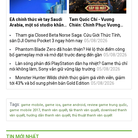
EA chính thức về tay Saudi
Tam Quốc Chí - Vương
Arabia, một số studio khẳng
Chiến: Chinh Phục Vương
định vẫn theo đuổi chiến
Quốc mở đăng ký trước tại
Tham gia Closed Beta Norse Saga: Cửu Giới Thức Tỉnh,
lược DEI
sáu thị trường Đông Nam Á
săn DJI Osmo Pocket 3 ngay hôm nay
05/08/2026
Phantom Blade Zero đã hoàn thiện? Hé lộ thời điểm công
bố gameplay mới và mở đặt trước đang đến gần
05/08/2026
Làn sóng phản đối PlayStation dần hạ nhiệt? Game thủ chỉ
nói không làm, Sony vẫn giữ vững lập trường
05/08/2026
Monster Hunter Wilds chính thức giảm giá vĩnh viễn, giảm
tới 43% và bổ sung phiên bản Gold Edition
05/08/2026
Tags
:
,
,
,
,
game mobile
game ios
game android
review game trung quốc
,
,
,
game mobile 2017
thanh vân quyết
tải thanh vân quyết
download thanh
,
,
vân quyết
hướng dẫn thanh vân quyết
thủ thuật thanh vân quyết
TIN MỚI NHẤT