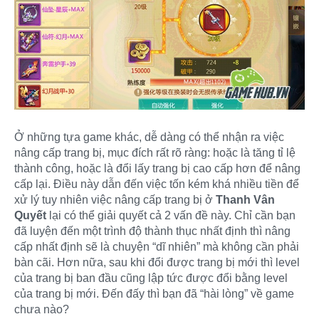
Ở những tựa game khác, dễ dàng có thể nhận ra việc
nâng cấp trang bị, mục đích rất rõ ràng: hoặc là tăng tỉ lệ
thành công, hoặc là đổi lấy trang bị cao cấp hơn để nâng
cấp lại. Điều này dẫn đến việc tốn kém khá nhiều tiền để
xử lý tuy nhiên việc nâng cấp trang bị ở
Thanh Vân
Quyết
lại có thể giải quyết cả 2 vấn đề này. Chỉ cần bạn
đã luyện đến một trình độ thành thục nhất định thì nâng
cấp nhất định sẽ là chuyện “dĩ nhiên” mà không cần phải
bàn cãi. Hơn nữa, sau khi đổi được trang bị mới thì level
của trang bị ban đầu cũng lập tức được đổi bằng level
của trang bị mới. Đến đấy thì bạn đã “hài lòng” về game
chưa nào?