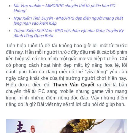
Ma Vực mobile – MMORPG chuyển thể từ phiên bản PC
khủng!
Ngự Kiếm Tình Duyên - MMORPG đẹp điên người mang chất
lãng mạn vào kiếm hiệp
Thánh Kiếm Khế Ước - RPG với nhân vật như Dota Truyền Kỳ
đánh tiếng Open Beta
Tiên hiệp luôn là đề tài không bao giờ lỗi mốt từ trước
đến nay. Hẳn mỗi người trước đây đều mê tít các bộ phim
tiên hiệp và có cho mình một giấc mơ võ hiệp tu tiên. Chỉ
có phong cách hoạt hình đẹp mắt, kỹ năng hoa lệ, lối
đánh phụ bản đa dạng mới có thể “vừa lòng” yêu cầu
ngày càng khắt khe của thị trường người chơi hiện nay.
Hiểu được điều đó,
Thanh Vân Quyết
ra đời là bản
chuyển thế từ PC sang mobile nhưng game vẫn mang
trong mình những điểm riêng độc đáo. Vậy những điểm
riêng đó là gì? Bài viết này sẽ trả lời câu hỏi đó giúp bạn.