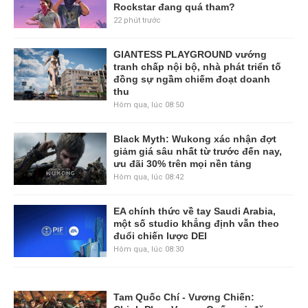
Rockstar đang quá tham?
22 phút trước
GIANTESS PLAYGROUND vướng
tranh chấp nội bộ, nhà phát triển tố
đồng sự ngầm chiếm đoạt doanh
thu
Hôm qua, lúc 08:50
Black Myth: Wukong xác nhận đợt
giảm giá sâu nhất từ trước đến nay,
ưu đãi 30% trên mọi nền tảng
Hôm qua, lúc 08:42
EA chính thức về tay Saudi Arabia,
một số studio khẳng định vẫn theo
đuổi chiến lược DEI
Hôm qua, lúc 08:30
Tam Quốc Chí - Vương Chiến: