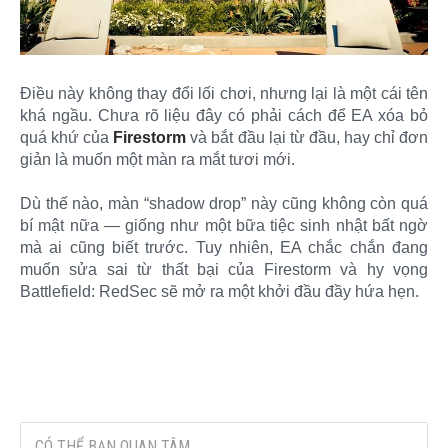
Điều này không thay đổi lối chơi, nhưng lại là một cái tên
khá ngầu. Chưa rõ liệu đây có phải cách để EA xóa bỏ
quá khứ của
Firestorm
và bắt đầu lại từ đầu, hay chỉ đơn
giản là muốn một màn ra mắt tươi mới.
Dù thế nào, màn “shadow drop” này cũng không còn quá
bí mật nữa — giống như một bữa tiệc sinh nhật bất ngờ
mà ai cũng biết trước. Tuy nhiên, EA chắc chắn đang
muốn sửa sai từ thất bại của Firestorm và hy vọng
Battlefield: RedSec sẽ mở ra một khởi đầu đầy hứa hẹn.
CÓ THỂ BẠN QUAN TÂM