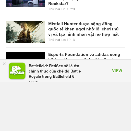
Rockstar?
Thứ hai lúc 10:28
Mistfall Hunter được cộng đồng
quốc tế khen ngợi nhờ lối chơi thú
vị và tạo hình nhân vật nữ hợp mắt
Thứ hai lúc 10:13
Esports Foundation và adidas công
bố hợp tác mang tính cột mốc cho
×
kỳ Esports Nations Cup đầu tiên
Battlefield: RedSec sẽ là tên
VIEW
chính thức của chế độ Battle
Chủ nhật lúc 12:46
Royale trong Battlefield 6
Appota
VIEW MORE
FREE - In Google Play
TRANG CHỦ
GIFTCODE
BẢNG XẾP HẠNG
VIDEO
SỰ KIỆN GAME
CÔNG NGHỆ
GAME MOBILE
GAME ONLINE
ESPORTS