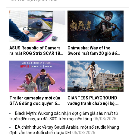
ASUS Republic of Gamers
Onimusha: Way of the
ra mắt ROG Strix SCAR 18
Sword mất tầm 20 giờ để
2026 tại Việt Nam
hoàn thành, hai mức độ khó
dành cho newbie và lão làng
Trailer gameplay mới của
GIANTESS PLAYGROUND
GTA 6 đăng độc quyền 6
vướng tranh chấp nội bộ,
tiếng trên Netflix, Rockstar
nhà phát triển tố đồng sự
Black Myth: Wukong xác nhận đợt giảm giá sâu nhất từ
đang quá tham?
ngầm chiếm đoạt doanh thu
trước đến nay, ưu đãi 30% trên mọi nền tảng
06/08/2026
EA chính thức về tay Saudi Arabia, một số studio khẳng
định vẫn theo đuổi chiến lược DEI
06/08/2026