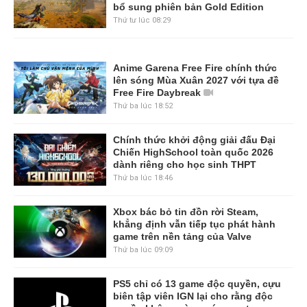
bổ sung phiên bản Gold Edition
Thứ tư lúc 08:29
Anime Garena Free Fire chính thức
lên sóng Mùa Xuân 2027 với tựa đề
Free Fire Daybreak
Thứ ba lúc 18:52
Chính thức khởi động giải đấu Đại
Chiến HighSchool toàn quốc 2026
dành riêng cho học sinh THPT
Thứ ba lúc 18:46
Xbox bác bỏ tin đồn rời Steam,
khẳng định vẫn tiếp tục phát hành
game trên nền tảng của Valve
Thứ ba lúc 09:09
PS5 chỉ có 13 game độc quyền, cựu
biên tập viên IGN lại cho rằng độc