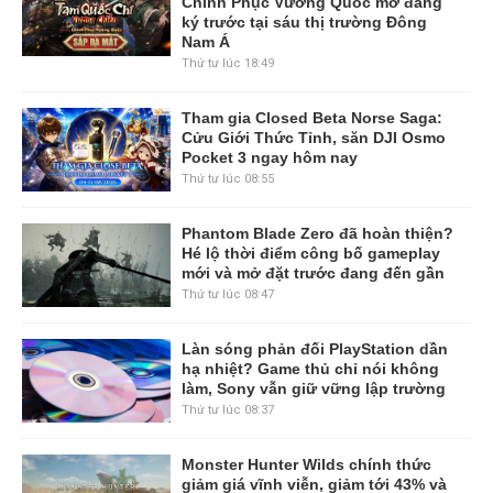
Chinh Phục Vương Quốc mở đăng
ký trước tại sáu thị trường Đông
Nam Á
Thứ tư lúc 18:49
Tham gia Closed Beta Norse Saga:
Cửu Giới Thức Tỉnh, săn DJI Osmo
Pocket 3 ngay hôm nay
Thứ tư lúc 08:55
Phantom Blade Zero đã hoàn thiện?
Hé lộ thời điểm công bố gameplay
mới và mở đặt trước đang đến gần
Thứ tư lúc 08:47
Làn sóng phản đối PlayStation dần
hạ nhiệt? Game thủ chỉ nói không
làm, Sony vẫn giữ vững lập trường
Thứ tư lúc 08:37
Monster Hunter Wilds chính thức
giảm giá vĩnh viễn, giảm tới 43% và