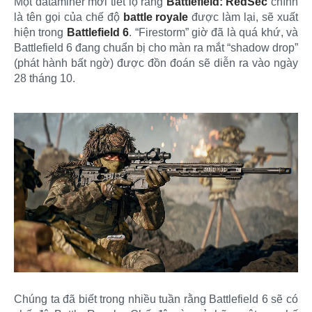
Một dataminer mới tiết lộ rằng
Battlefield: RedSec
chính
là tên gọi của chế độ
battle royale
được làm lại, sẽ xuất
hiện trong
Battlefield 6
. “Firestorm” giờ đã là quá khứ, và
Battlefield 6 đang chuẩn bị cho màn ra mắt “shadow drop”
(phát hành bất ngờ) được đồn đoán sẽ diễn ra vào ngày
28 tháng 10.
Chúng ta đã biết trong nhiều tuần rằng Battlefield 6 sẽ có