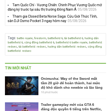
Tam Quốc Chí - Vương Chiến: Chinh Phục Vương Quốc mở
đăng ký trước tại sáu thị trường Đông Nam Á
05/08/2026
Tham gia Closed Beta Norse Saga: Cửu Giới Thức Tỉnh,
săn DJI Osmo Pocket 3 ngay hôm nay
05/08/2026
Tags
:
,
,
,
,
battle royale
firestorm
battlefield 6
tải battlefield 6
hướng dẫn
,
,
,
battlefield 6
cộng đồng battlefield 6
battlefield 6 battle royale
battlefield:
,
,
,
redsec
tải battlefield: redsec
hướng dẫn battlefield: redsec
cộng đồng
battlefield: redsec
TIN MỚI NHẤT
Onimusha: Way of the Sword mất
tầm 20 giờ để hoàn thành, hai mức
độ khó dành cho newbie và lão làng
10 phút trước
Trailer gameplay mới của GTA 6
đăng độc quyền 6 tiếng trên Netflix,