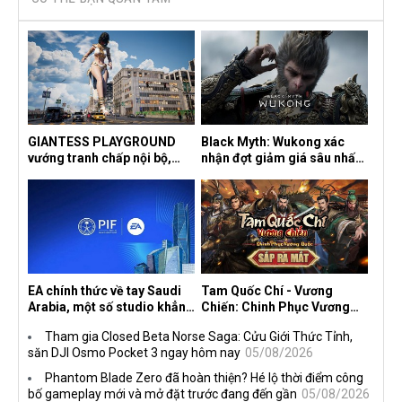
GIANTESS PLAYGROUND
Black Myth: Wukong xác
vướng tranh chấp nội bộ,
nhận đợt giảm giá sâu nhất
nhà phát triển tố đồng sự
từ trước đến nay, ưu đãi 30%
ngầm chiếm đoạt doanh thu
trên mọi nền tảng
EA chính thức về tay Saudi
Tam Quốc Chí - Vương
Arabia, một số studio khẳng
Chiến: Chinh Phục Vương
định vẫn theo đuổi chiến
Quốc mở đăng ký trước tại
Tham gia Closed Beta Norse Saga: Cửu Giới Thức Tỉnh,
lược DEI
sáu thị trường Đông Nam Á
săn DJI Osmo Pocket 3 ngay hôm nay
05/08/2026
Phantom Blade Zero đã hoàn thiện? Hé lộ thời điểm công
bố gameplay mới và mở đặt trước đang đến gần
05/08/2026