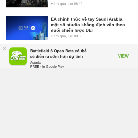
Hôm qua, lúc 08:42
EA chính thức về tay Saudi Arabia,
một số studio khẳng định vẫn theo
đuổi chiến lược DEI
Hôm qua, lúc 08:30
×
Battlefield 6 Open Beta có thể
Tam Quốc Chí - Vương Chiến:
VIEW
sẽ diễn ra sớm hơn dự tính
Chinh Phục Vương Quốc mở đăng
Appota
ký trước tại sáu thị trường Đông
FREE - In Google Play
Nam Á
Thứ tư lúc 18:49
Tham gia Closed Beta Norse Saga:
Cửu Giới Thức Tỉnh, săn DJI Osmo
Pocket 3 ngay hôm nay
Thứ tư lúc 08:55
Phantom Blade Zero đã hoàn thiện?
Hé lộ thời điểm công bố gameplay