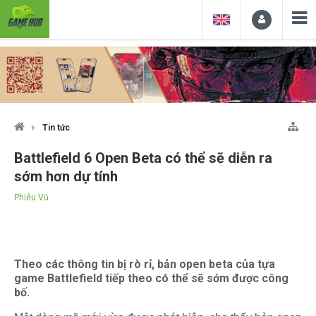
Tin tức
Battlefield 6 Open Beta có thể sẽ diễn ra
sớm hơn dự tính
Phiêu Vũ
Theo các thông tin bị rò rỉ, bản open beta của tựa
game Battlefield tiếp theo có thể sẽ sớm được công
bố.