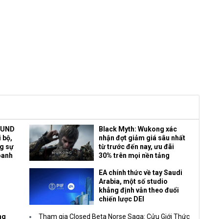
OUND
Black Myth: Wukong xác
 bộ,
nhận đợt giảm giá sâu nhất
ng sự
từ trước đến nay, ưu đãi
oanh
30% trên mọi nền tảng
EA chính thức về tay Saudi
Arabia, một số studio
khẳng định vẫn theo đuổi
chiến lược DEI
ng
Tham gia Closed Beta Norse Saga: Cửu Giới Thức