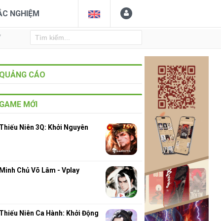
ẮC NGHIỆM
Y
QUẢNG CÁO
GAME MỚI
Thiếu Niên 3Q: Khởi Nguyên
Minh Chủ Võ Lâm - Vplay
Thiếu Niên Ca Hành: Khởi Động