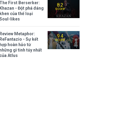
The First Berserker:
8.2
Khazan - Đột phá đáng
score
khen của thể loại
Soul-likes
Review Metaphor:
9.4
ReFantazio - Sự kết
score
hợp hoàn hảo từ
những gì tinh túy nhất
của Atlus