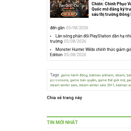
Chiến: Chinh Phục 
Quốc mở đăng ký trư
sáu thị trường Đông
đến gần
05/08/2026
Làn sóng phản đối PlayStation dần hạ nhi
trường
05/08/2026
Monster Hunter Wilds chính thức giảm giá
Edition
05/08/2026
Tags
:
,
,
,
game hành động
batman arkham
steam
ba
,
,
,
pc/console
game bản quyền
game thế giới mở
ga
,
,
steam winter sale
steam winter sale 2017
batman a
Chia sẻ trang này
TIN MỚI NHẤT