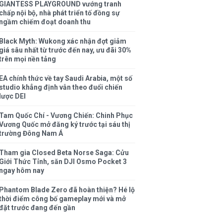
GIANTESS PLAYGROUND vướng tranh
chấp nội bộ, nhà phát triển tố đồng sự
ngầm chiếm đoạt doanh thu
Black Myth: Wukong xác nhận đợt giảm
giá sâu nhất từ trước đến nay, ưu đãi 30%
trên mọi nền tảng
EA chính thức về tay Saudi Arabia, một số
studio khẳng định vẫn theo đuổi chiến
lược DEI
Tam Quốc Chí - Vương Chiến: Chinh Phục
Vương Quốc mở đăng ký trước tại sáu thị
trường Đông Nam Á
Tham gia Closed Beta Norse Saga: Cửu
Giới Thức Tỉnh, săn DJI Osmo Pocket 3
ngay hôm nay
Phantom Blade Zero đã hoàn thiện? Hé lộ
thời điểm công bố gameplay mới và mở
đặt trước đang đến gần