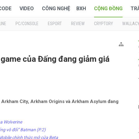
 CODE
VIDEO
CÔNG NGHỆ
BXH
CỘNG ĐỒNG
TR
INE
PC/CONSOLE
ESPORT
REVIEW
CRYPTORY
WALLAC
 game của Đấng đang giảm giá
 Arkham City, Arkham Origins và Arkham Asylum đang
a Wolverine
ng vô đối” Batman (P.2)
Mobile chính thức mở cửa Beta