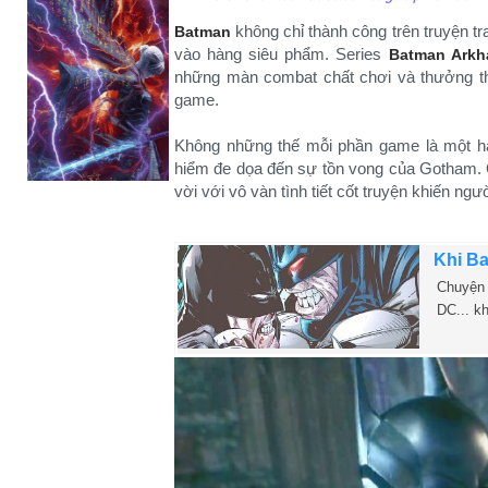
không chỉ thành công trên truyện t
Batman
vào hàng siêu phẩm. Series
Batman Ark
những màn combat chất chơi và thưởng thứ
game.
Không những thế mỗi phần game là một hà
hiểm đe dọa đến sự tồn vong của Gotham.
vời với vô vàn tình tiết cốt truyện khiến ngư
Khi Ba
Chuyện v
DC... k