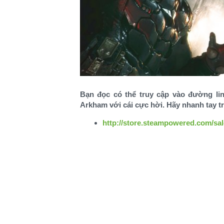
Bạn đọc có thể truy cập vào đường l
Arkham với cái cực hời. Hãy nhanh tay t
http://store.steampowered.com/sa