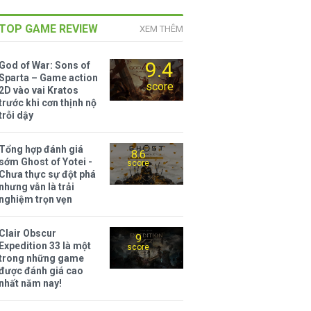
TOP GAME REVIEW
XEM THÊM
9.4
God of War: Sons of
Sparta – Game action
score
2D vào vai Kratos
trước khi cơn thịnh nộ
trỗi dậy
Tổng hợp đánh giá
8.6
sớm Ghost of Yotei -
score
Chưa thực sự đột phá
nhưng vẫn là trải
nghiệm trọn vẹn
Clair Obscur
9
Expedition 33 là một
score
trong những game
được đánh giá cao
nhất năm nay!