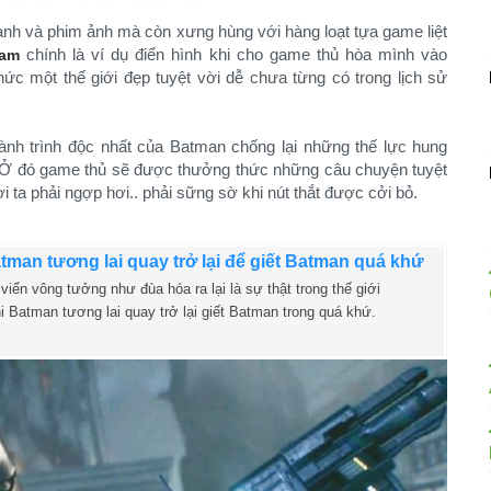
ranh và phim ảnh mà còn xưng hùng với hàng loạt tựa game liệt
chính là ví dụ điển hình khi cho game thủ hòa mình vào
ham
c một thế giới đẹp tuyệt vời dễ chưa từng có trong lịch sử
nh trình độc nhất của Batman chống lại những thế lực hung
 Ở đó game thủ sẽ được thưởng thức những câu chuyện tuyệt
ời ta phải ngợp hơi.. phải sững sờ khi nút thắt được cởi bỏ.
tman tương lai quay trở lại để giết Batman quá khứ
iển vông tưởng như đùa hóa ra lại là sự thật trong thế giới
hi Batman tương lai quay trở lại giết Batman trong quá khứ.