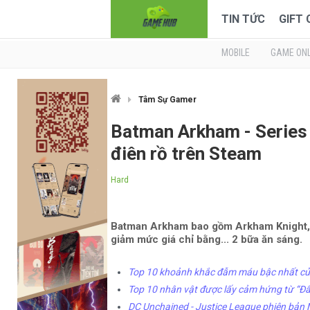
TIN TỨC
GIFT
MOBILE
GAME ONL
Tâm Sự Gamer
Batman Arkham - Series
điên rồ trên Steam
Hard
Batman Arkham bao gồm Arkham Knight,
giảm mức giá chỉ bằng... 2 bữa ăn sáng.
Top 10 khoảnh khắc đẫm máu bậc nhất củ
Top 10 nhân vật được lấy cảm hứng từ “Đấ
DC Unchained - Justice League phiên bản 