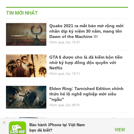
TIN MỚI NHẤT
Quake 2021 ra mắt bản mở rộng mới
nhân dịp kỷ niệm 30 năm, mang tên
Dawn of the Machine
Hôm qua, lúc 10:21
GTA 6 được cho là đã kiếm bộn tiền
nhờ ký hợp đồng độc quyền với
Netflix
Hôm qua, lúc 10:11
Elden Ring: Tarnished Edition chính
thức hé lộ nghề nghiệp mới siêu
"ngầu"
Hôm qua, lúc 09:31
ASUS Republic of Gamers ra mắt
×
Bảo hành iPhone tại Việt Nam
ROG Strix SCAR 18 2026 tại Việt
VIEW
bạn đã biết?
Nam