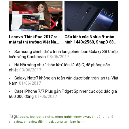
Lenovo ThinkPad 2017 ra
Cấu hình của Nokia 9: màn
mắt tại thị trường Việt Nam,
hình 1440x2560, SnapD 835,
giá từ 27 triệu đồng
camera kép 13MP, 4G RAM
Samsung chính thức trình làng phiên bản Galaxy S8 Cướp
biển vùng Caribbean
03/06/2017
Hà Nội nóng như "chảo lửa" lên 41 độ C, đề phòng sốc
nhiệt
03/06/2017
Galaxy Note7 không an toàn vẫn được bán tràn lan tại Việt
Nam
01/06/2017
Case iPhone 7/7 Plus gắn Fidget Spinner cực độc đáo giá
600.000 đồng
01/06/2017
Tags
:
,
,
,
,
,
apple
ios
cong nghe
công nghệ
vnreviewvn
tin công nghệ
,
,
vnreview
vnreview điện thoại
trung tam bao hanh