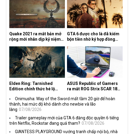
Quake 2021 ra mắt bản mở
GTA 6 được cho là đã kiếm
rộng mới nhân dịp kỷ niệm
bộn tiền nhờ ký hợp đồng
30 năm, mang tên Dawn of
độc quyền với Netflix
the Machine
Elden Ring: Tarnished
ASUS Republic of Gamers
Edition chính thức hé lộ
ra mắt ROG Strix SCAR 18
nghề nghiệp mới siêu "ngầu"
2026 tại Việt Nam
Onimusha: Way of the Sword mất tầm 20 giờ để hoàn
thành, hai mức độ khó dành cho newbie và lão
làng
07/08/2026
Trailer gameplay mới của GTA 6 đăng độc quyền 6 tiếng
trên Netflix, Rockstar đang quá tham?
07/08/2026
GIANTESS PLAYGROUND vướng tranh chấp nội bộ, nhà