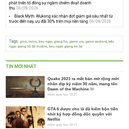
phát triển tố đồng sự ngầm chiếm đoạt doanh
thu
06/08/2026
Black Myth: Wukong xác nhận đợt giảm giá sâu nhất từ
trước đến nay, ưu đãi 30% trên mọi nền tảng
06/08/2026
Tags
:
,
,
,
,
,
gmo
mmo
tieu ngao giang ho
game ios
game android
tiếu
,
ngạo giang hồ 3d mobile
tieu ngao giang ho 3d
TIN MỚI NHẤT
Quake 2021 ra mắt bản mở rộng mới
nhân dịp kỷ niệm 30 năm, mang tên
Dawn of the Machine
Hôm qua, lúc 10:21
GTA 6 được cho là đã kiếm bộn tiền
nhờ ký hợp đồng độc quyền với
Netflix
Hôm qua, lúc 10:11