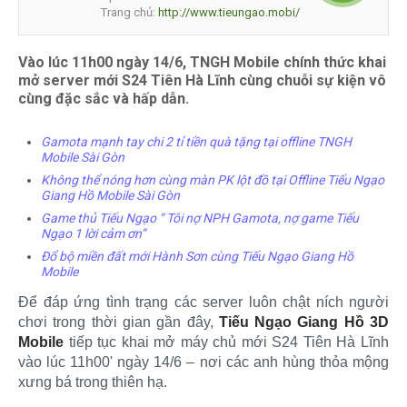
Trang chủ:
http://www.tieungao.mobi/
Vào lúc 11h00 ngày 14/6, TNGH Mobile chính thức khai
mở server mới S24 Tiên Hà Lĩnh cùng chuỗi sự kiện vô
cùng đặc sắc và hấp dẫn.
Gamota mạnh tay chi 2 tỉ tiền quà tặng tại offline TNGH
Mobile Sài Gòn
Không thể nóng hơn cùng màn PK lột đồ tại Offline Tiếu Ngạo
Giang Hồ Mobile Sài Gòn
Game thủ Tiếu Ngạo “ Tôi nợ NPH Gamota, nợ game Tiếu
Ngạo 1 lời cảm ơn”
Đổ bộ miền đất mới Hành Sơn cùng Tiếu Ngạo Giang Hồ
Mobile
Để đáp ứng tình trạng các server luôn chật ních người
chơi trong thời gian gần đây,
Tiếu Ngạo Giang Hồ 3D
Mobile
tiếp tục khai mở máy chủ mới S24 Tiên Hà Lĩnh
vào lúc 11h00' ngày 14/6 – nơi các anh hùng thỏa mộng
xưng bá trong thiên hạ.