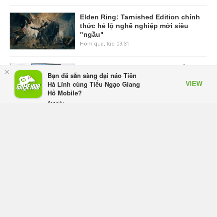
Elden Ring: Tarnished Edition chính
thức hé lộ nghề nghiệp mới siêu
"ngầu"
Hôm qua, lúc 09:31
ASUS Republic of Gamers ra mắt
×
Bạn đã sẵn sàng đại náo Tiên
ROG Strix SCAR 18 2026 tại Việt
VIEW
Hà Lĩnh cùng Tiếu Ngạo Giang
Nam
Hồ Mobile?
Thứ sáu lúc 10:34
Appota
FREE - In Google Play
Onimusha: Way of the Sword mất
tầm 20 giờ để hoàn thành, hai mức
độ khó dành cho newbie và lão làng
Thứ sáu lúc 10:27
Trailer gameplay mới của GTA 6
đăng độc quyền 6 tiếng trên Netflix,
Rockstar đang quá tham?
Thứ sáu lúc 10:15