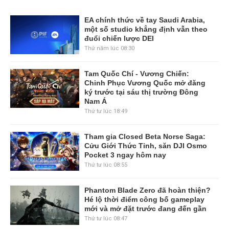
EA chính thức về tay Saudi Arabia,
một số studio khẳng định vẫn theo
đuổi chiến lược DEI
Thứ năm lúc 08:30
Tam Quốc Chí - Vương Chiến:
Chinh Phục Vương Quốc mở đăng
ký trước tại sáu thị trường Đông
Nam Á
Thứ tư lúc 18:49
Tham gia Closed Beta Norse Saga:
Cửu Giới Thức Tỉnh, săn DJI Osmo
Pocket 3 ngay hôm nay
Thứ tư lúc 08:55
Phantom Blade Zero đã hoàn thiện?
Hé lộ thời điểm công bố gameplay
mới và mở đặt trước đang đến gần
Thứ tư lúc 08:47