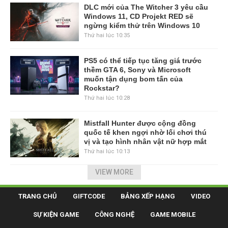
DLC mới của The Witcher 3 yêu cầu
Windows 11, CD Projekt RED sẽ
ngừng kiểm thử trên Windows 10
Thứ hai lúc 10:35
PS5 có thể tiếp tục tăng giá trước
thềm GTA 6, Sony và Microsoft
muốn tận dụng bom tấn của
Rockstar?
Thứ hai lúc 10:28
Mistfall Hunter được cộng đồng
quốc tế khen ngợi nhờ lối chơi thú
vị và tạo hình nhân vật nữ hợp mắt
Thứ hai lúc 10:13
VIEW MORE
TRANG CHỦ
GIFTCODE
BẢNG XẾP HẠNG
VIDEO
SỰ KIỆN GAME
CÔNG NGHỆ
GAME MOBILE