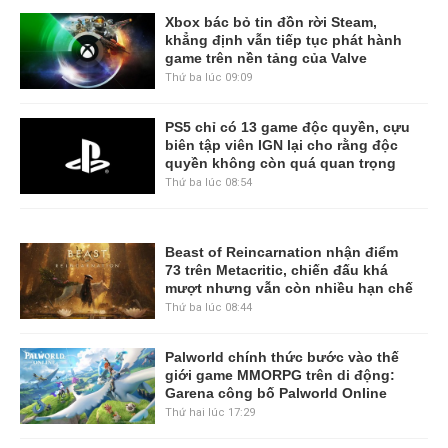
Xbox bác bỏ tin đồn rời Steam,
khẳng định vẫn tiếp tục phát hành
game trên nền tảng của Valve
Thứ ba lúc 09:09
PS5 chỉ có 13 game độc quyền, cựu
biên tập viên IGN lại cho rằng độc
quyền không còn quá quan trọng
Thứ ba lúc 08:54
Beast of Reincarnation nhận điểm
73 trên Metacritic, chiến đấu khá
mượt nhưng vẫn còn nhiều hạn chế
Thứ ba lúc 08:44
Palworld chính thức bước vào thế
giới game MMORPG trên di động:
Garena công bố Palworld Online
Thứ hai lúc 17:29