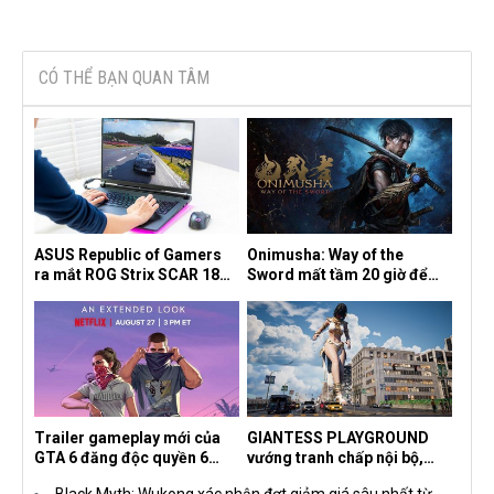
CÓ THỂ BẠN QUAN TÂM
ASUS Republic of Gamers
Onimusha: Way of the
ra mắt ROG Strix SCAR 18
Sword mất tầm 20 giờ để
2026 tại Việt Nam
hoàn thành, hai mức độ khó
dành cho newbie và lão làng
Trailer gameplay mới của
GIANTESS PLAYGROUND
GTA 6 đăng độc quyền 6
vướng tranh chấp nội bộ,
tiếng trên Netflix, Rockstar
nhà phát triển tố đồng sự