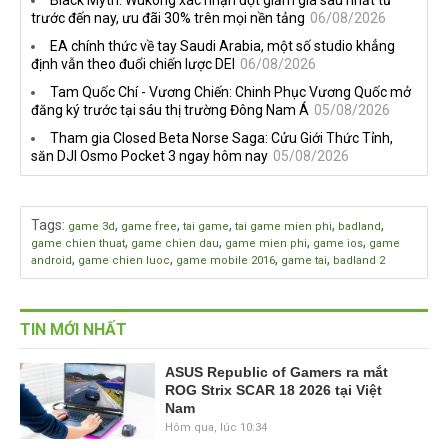
Black Myth: Wukong xác nhận đợt giảm giá sâu nhất từ
đang quá tham?
ngầm chiếm đoạt doanh thu
trước đến nay, ưu đãi 30% trên mọi nền tảng
06/08/2026
EA chính thức về tay Saudi Arabia, một số studio khẳng
định vẫn theo đuổi chiến lược DEI
06/08/2026
Tam Quốc Chí - Vương Chiến: Chinh Phục Vương Quốc mở
đăng ký trước tại sáu thị trường Đông Nam Á
05/08/2026
Tham gia Closed Beta Norse Saga: Cửu Giới Thức Tỉnh,
săn DJI Osmo Pocket 3 ngay hôm nay
05/08/2026
Tags
:
,
,
,
,
,
game 3d
game free
tai game
tai game mien phi
badland
,
,
,
,
game chien thuat
game chien dau
game mien phi
game ios
game
,
,
,
,
android
game chien luoc
game mobile 2016
game tai
badland 2
TIN MỚI NHẤT
ASUS Republic of Gamers ra mắt
ROG Strix SCAR 18 2026 tại Việt
Nam
Hôm qua, lúc 10:34