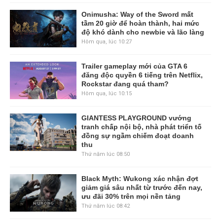
Onimusha: Way of the Sword mất
tầm 20 giờ để hoàn thành, hai mức
độ khó dành cho newbie và lão làng
Hôm qua, lúc 10:27
Trailer gameplay mới của GTA 6
đăng độc quyền 6 tiếng trên Netflix,
Rockstar đang quá tham?
Hôm qua, lúc 10:15
GIANTESS PLAYGROUND vướng
tranh chấp nội bộ, nhà phát triển tố
đồng sự ngầm chiếm đoạt doanh
thu
Thứ năm lúc 08:50
Black Myth: Wukong xác nhận đợt
giảm giá sâu nhất từ trước đến nay,
ưu đãi 30% trên mọi nền tảng
Thứ năm lúc 08:42