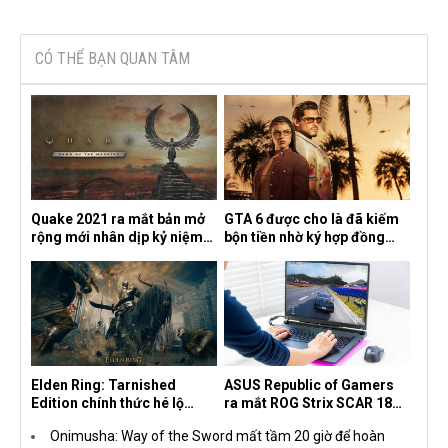
CÓ THỂ BẠN QUAN TÂM
Quake 2021 ra mắt bản mở
GTA 6 được cho là đã kiếm
rộng mới nhân dịp kỷ niệm
bộn tiền nhờ ký hợp đồng
30 năm, mang tên Dawn of
độc quyền với Netflix
the Machine
Elden Ring: Tarnished
ASUS Republic of Gamers
Edition chính thức hé lộ
ra mắt ROG Strix SCAR 18
nghề nghiệp mới siêu "ngầu"
2026 tại Việt Nam
Onimusha: Way of the Sword mất tầm 20 giờ để hoàn