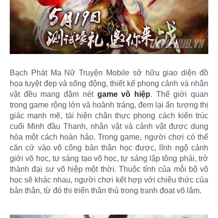
Bạch Phát Ma Nữ Truyện Mobile sở hữu giao diện đồ
họa tuyệt đẹp và sống động, thiết kế phong cảnh và nhân
vật đều mang đậm nét
game võ hiệp
. Thế giới quan
trong game rộng lớn và hoành tráng, đem lại ấn tượng thị
giác mạnh mẽ, tái hiện chân thực phong cách kiến trúc
cuối Minh đầu Thanh, nhân vật và cảnh vật được dung
hòa một cách hoàn hảo. Trong game, người chơi có thể
căn cứ vào võ công bản thân học được, lĩnh ngộ cảnh
giới võ học, tự sáng tạo võ học, tự sáng lập tông phái, trở
thành đại sư võ hiệp một thời. Thuộc tính của mỗi bộ võ
học sẽ khác nhau, người chơi kết hợp với chiêu thức của
bản thân, từ đó thi triển thân thủ trong tranh đoạt võ lâm.