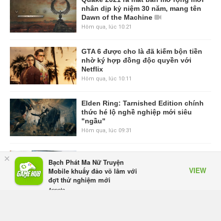
nhân dịp kỷ niệm 30 năm, mang tên
Dawn of the Machine
Hôm qua, lúc 10:21
GTA 6 được cho là đã kiếm bộn tiền
nhờ ký hợp đồng độc quyền với
Netflix
Hôm qua, lúc 10:11
Elden Ring: Tarnished Edition chính
thức hé lộ nghề nghiệp mới siêu
"ngầu"
Hôm qua, lúc 09:31
ASUS Republic of Gamers ra mắt
×
Bạch Phát Ma Nữ Truyện
ROG Strix SCAR 18 2026 tại Việt
VIEW
Mobile khuấy đảo võ lâm với
Nam
đợt thử nghiệm mới
Thứ sáu lúc 10:34
Appota
FREE - In Google Play
Onimusha: Way of the Sword mất
tầm 20 giờ để hoàn thành, hai mức