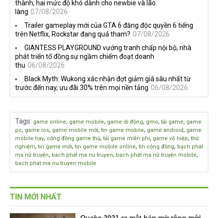
thành, hai mức độ khó dành cho newbie và lão
làng
07/08/2026
Trailer gameplay mới của GTA 6 đăng độc quyền 6 tiếng
trên Netflix, Rockstar đang quá tham?
07/08/2026
GIANTESS PLAYGROUND vướng tranh chấp nội bộ, nhà
phát triển tố đồng sự ngầm chiếm đoạt doanh
thu
06/08/2026
Black Myth: Wukong xác nhận đợt giảm giá sâu nhất từ
trước đến nay, ưu đãi 30% trên mọi nền tảng
06/08/2026
Tags
:
,
,
,
,
,
game online
game mobile
game di động
gmo
tải game
game
,
,
,
,
,
pc
game ios
game mobile mới
tin game mobile
game android
game
,
,
,
,
mobile hay
cộng đồng game thủ
tải game miễn phí
game võ hiệp
thử
,
,
,
,
nghiệm
tin game mới
tin game mobile online
tin cộng đồng
bạch phát
,
,
,
ma nữ truyện
bach phat ma nu truyen
bạch phát ma nữ truyện mobile
bach phat ma nu truyen mobile
TIN MỚI NHẤT
Quake 2021 ra mắt bản mở rộng mới