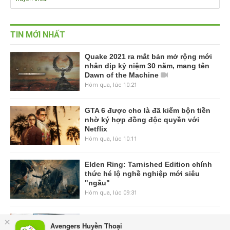
TIN MỚI NHẤT
Quake 2021 ra mắt bản mở rộng mới
nhân dịp kỷ niệm 30 năm, mang tên
Dawn of the Machine
Hôm qua, lúc 10:21
GTA 6 được cho là đã kiếm bộn tiền
nhờ ký hợp đồng độc quyền với
Netflix
Hôm qua, lúc 10:11
Elden Ring: Tarnished Edition chính
thức hé lộ nghề nghiệp mới siêu
"ngầu"
Hôm qua, lúc 09:31
ASUS Republic of Gamers ra mắt
×
Avengers Huyền Thoại
ROG Strix SCAR 18 2026 tại Việt