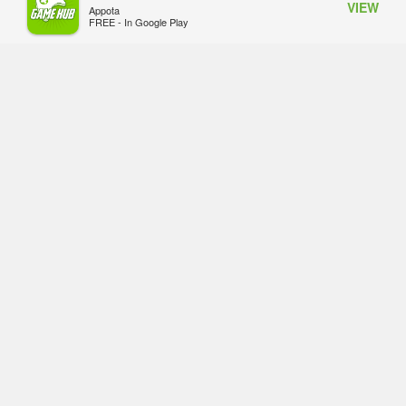
VIEW
Appota
Nam
FREE - In Google Play
Thứ sáu lúc 10:34
Onimusha: Way of the Sword mất
tầm 20 giờ để hoàn thành, hai mức
độ khó dành cho newbie và lão làng
Thứ sáu lúc 10:27
Trailer gameplay mới của GTA 6
đăng độc quyền 6 tiếng trên Netflix,
Rockstar đang quá tham?
Thứ sáu lúc 10:15
GIANTESS PLAYGROUND vướng
tranh chấp nội bộ, nhà phát triển tố
đồng sự ngầm chiếm đoạt doanh
thu
Thứ năm lúc 08:50
Black Myth: Wukong xác nhận đợt