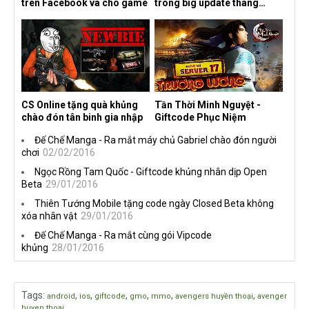
trên Facebook và cho game
trong big update tháng
10/2016
CS Online tặng quà khủng
Tần Thời Minh Nguyệt -
chào đón tân binh gia nhập
Giftcode Phục Niệm
Đế Chế Manga - Ra mắt máy chủ Gabriel chào đón người
chơi
02/02/2016
Ngọc Rồng Tam Quốc - Giftcode khủng nhân dịp Open
Beta
29/01/2016
Thiên Tướng Mobile tặng code ngày Closed Beta không
xóa nhân vật
29/01/2016
Đế Chế Manga - Ra mắt cùng gói Vipcode
khủng
28/01/2016
Tags
:
,
,
,
,
,
,
android
ios
giftcode
gmo
mmo
avengers huyền thoại
avenger
huyen thoai