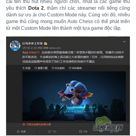
cái tên thu hút nhiều người chơi, nhất là các game thủ
yêu thích
Dota 2
, thậm chí các streamer nổi tiếng cũng
dành sự ưu ái cho Custom Mode này. Cùng với đó, nhiều
game thủ cũng mong muốn Auto Chess có thể phát triển
từ một Custom Mode lên thành một tựa game độc lập.​