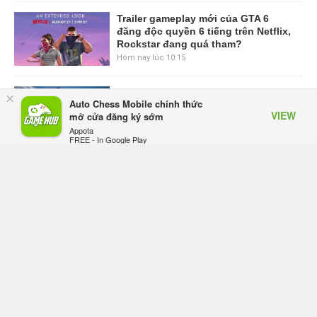
Trailer gameplay mới của GTA 6
đăng độc quyền 6 tiếng trên Netflix,
Rockstar đang quá tham?
Hôm nay lúc 10:15
GIANTESS PLAYGROUND vướng
×
Auto Chess Mobile chính thức
tranh chấp nội bộ, nhà phát triển tố
VIEW
mở cửa đăng ký sớm
đồng sự ngầm chiếm đoạt doanh
Appota
thu
FREE - In Google Play
Hôm qua, lúc 08:50
Black Myth: Wukong xác nhận đợt
giảm giá sâu nhất từ trước đến nay,
ưu đãi 30% trên mọi nền tảng
Hôm qua, lúc 08:42
EA chính thức về tay Saudi Arabia,
một số studio khẳng định vẫn theo
đuổi chiến lược DEI
Hôm qua, lúc 08:30