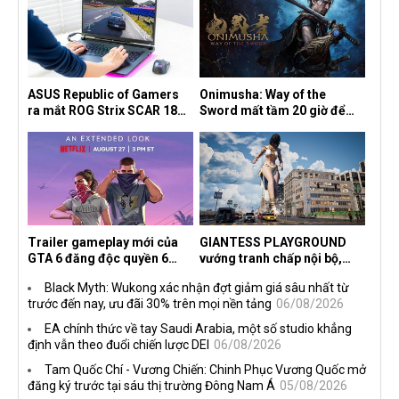
ASUS Republic of Gamers
Onimusha: Way of the
ra mắt ROG Strix SCAR 18
Sword mất tầm 20 giờ để
2026 tại Việt Nam
hoàn thành, hai mức độ khó
dành cho newbie và lão làng
Trailer gameplay mới của
GIANTESS PLAYGROUND
GTA 6 đăng độc quyền 6
vướng tranh chấp nội bộ,
tiếng trên Netflix, Rockstar
nhà phát triển tố đồng sự
Black Myth: Wukong xác nhận đợt giảm giá sâu nhất từ
đang quá tham?
ngầm chiếm đoạt doanh thu
trước đến nay, ưu đãi 30% trên mọi nền tảng
06/08/2026
EA chính thức về tay Saudi Arabia, một số studio khẳng
định vẫn theo đuổi chiến lược DEI
06/08/2026
Tam Quốc Chí - Vương Chiến: Chinh Phục Vương Quốc mở
đăng ký trước tại sáu thị trường Đông Nam Á
05/08/2026