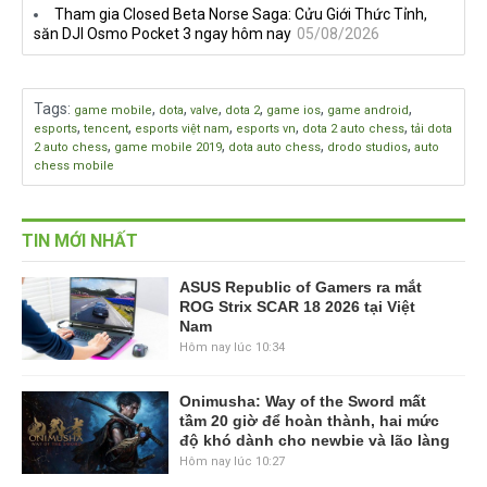
Tham gia Closed Beta Norse Saga: Cửu Giới Thức Tỉnh,
săn DJI Osmo Pocket 3 ngay hôm nay
05/08/2026
Tags
:
,
,
,
,
,
,
game mobile
dota
valve
dota 2
game ios
game android
,
,
,
,
,
esports
tencent
esports việt nam
esports vn
dota 2 auto chess
tải dota
,
,
,
,
2 auto chess
game mobile 2019
dota auto chess
drodo studios
auto
chess mobile
TIN MỚI NHẤT
ASUS Republic of Gamers ra mắt
ROG Strix SCAR 18 2026 tại Việt
Nam
Hôm nay lúc 10:34
Onimusha: Way of the Sword mất
tầm 20 giờ để hoàn thành, hai mức
độ khó dành cho newbie và lão làng
Hôm nay lúc 10:27