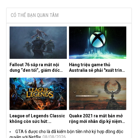
CÓ THỂ BẠN QUAN TÂM
Fallout 76 sắp ra mắt nội
Hàng triệu game thủ
dung “đen tối”, giám đốc
Australia sẽ phải "xuất trình
sáng tạo hé lộ
CCCD" nếu muốn chơi một
số tựa game trên Xbox?
League of Legends Classic
Quake 2021 ra mắt bản mở
không còn sức hút:
rộng mới nhân dịp kỷ niệm
Streamer bỏ game, người
30 năm, mang tên Dawn of
GTA 6 được cho là đã kiếm bộn tiền nhờ ký hợp đồng độc
chơi cũ không còn online
the Machine
quyền với Netflix
08/08/2026