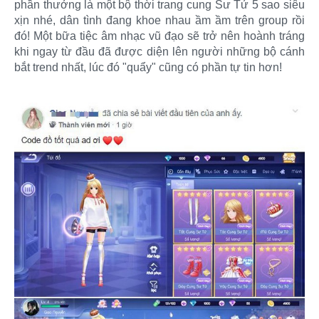
phần thưởng là một bộ thời trang cung Sư Tử 5 sao siêu
xịn nhé, dân tình đang khoe nhau ầm ầm trên group rồi
đó! Một bữa tiệc âm nhạc vũ đạo sẽ trở nên hoành tráng
khi ngay từ đầu đã được diện lên người những bộ cánh
bắt trend nhất, lúc đó "quẩy" cũng có phần tự tin hơn!