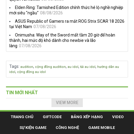
Elden Ring: Tarnished Edition chính thức hé lộ nghề nghiệp
mới siêu "ngầu"
08/08/2026
ASUS Republic of Gamers ra mắt ROG Strix SCAR 18 2026
tại Việt Nam
07/08/2026
Onimusha: Way of the Sword mất tầm 20 giờ để hoàn
thành, hai mức độ khó dành cho newbie và lão
làng
07/08/2026
Tags
:
,
,
,
,
audition
cộng đồng audition
au idol
tải au idol
hướng dẫn au
,
idol
cộng đồng au idol
TIN MỚI NHẤT
VIEW MORE
TRANG CHỦ
GIFTCODE
BẢNG XẾP HẠNG
VIDEO
SỰ KIỆN GAME
CÔNG NGHỆ
GAME MOBILE