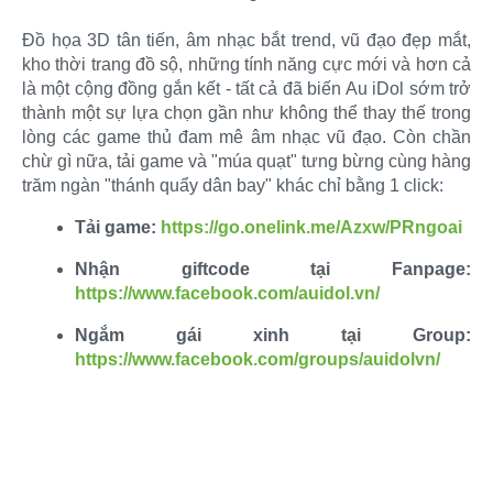
Đồ họa 3D tân tiến, âm nhạc bắt trend, vũ đạo đẹp mắt,
kho thời trang đồ sộ, những tính năng cực mới và hơn cả
là một cộng đồng gắn kết - tất cả đã biến Au iDol sớm trở
thành một sự lựa chọn gần như không thể thay thế trong
lòng các game thủ đam mê âm nhạc vũ đạo. Còn chần
chừ gì nữa, tải game và "múa quạt" tưng bừng cùng hàng
trăm ngàn "thánh quẩy dân bay" khác chỉ bằng 1 click:​
Tải game:
https://go.onelink.me/Azxw/PRngoai
Nhận giftcode tại Fanpage:
https://www.facebook.com/auidol.vn/
Ngắm gái xinh tại Group:
https://www.facebook.com/groups/auidolvn/