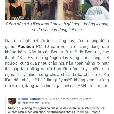
Cộng đồng Au iDol toàn "trai xinh gái đẹp", không ít trong
số đó vẫn còn đang F.A nhé
Dạo qua một lượt các topic sáng nay, hóa ra cộng đồng
game
Audition
PC 10 năm về trước cũng đông đảo
không kém. Nào là các Beater từ chế độ Beat up, các
thánh 4K - 8K, những "ngón tay vàng trong làng Del
ngược" cũng đua nhau chào hỏi, hân hoan mừng rỡ như
thể gặp lại những người bạn lâu năm. Tuy nhiên kinh
nghiệm tuy nhiều cũng chưa chắc đã bá chủ được Au
iDol đâu nhé, thế hệ "dân quẩy mới" không xem thường
được đâu, đang xâm chiếm gần hết các BXH lớn nhỏ rồi.