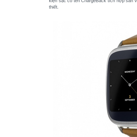
kiện sạc có tên ChargeBack tích hợp sẵn 
thiết.