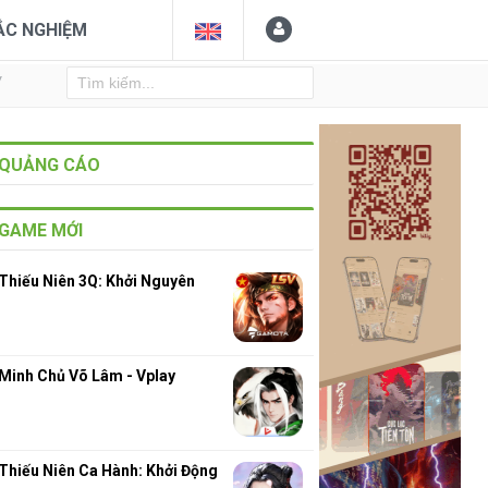
ẮC NGHIỆM
Y
QUẢNG CÁO
GAME MỚI
Thiếu Niên 3Q: Khởi Nguyên
Minh Chủ Võ Lâm - Vplay
Thiếu Niên Ca Hành: Khởi Động