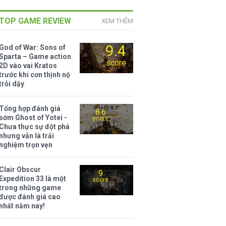
TOP GAME REVIEW
XEM THÊM
9.4
God of War: Sons of
Sparta – Game action
score
2D vào vai Kratos
trước khi cơn thịnh nộ
trỗi dậy
Tổng hợp đánh giá
8.6
sớm Ghost of Yotei -
score
Chưa thực sự đột phá
nhưng vẫn là trải
nghiệm trọn vẹn
Clair Obscur
9
Expedition 33 là một
score
trong những game
được đánh giá cao
nhất năm nay!