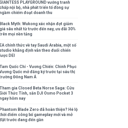
GIANTESS PLAYGROUND vướng tranh
chấp nội bộ, nhà phát triển tố đồng sự
ngầm chiếm đoạt doanh thu
Black Myth: Wukong xác nhận đợt giảm
giá sâu nhất từ trước đến nay, ưu đãi 30%
trên mọi nền tảng
EA chính thức về tay Saudi Arabia, một số
studio khẳng định vẫn theo đuổi chiến
lược DEI
Tam Quốc Chí - Vương Chiến: Chinh Phục
Vương Quốc mở đăng ký trước tại sáu thị
trường Đông Nam Á
Tham gia Closed Beta Norse Saga: Cửu
Giới Thức Tỉnh, săn DJI Osmo Pocket 3
ngay hôm nay
Phantom Blade Zero đã hoàn thiện? Hé lộ
thời điểm công bố gameplay mới và mở
đặt trước đang đến gần