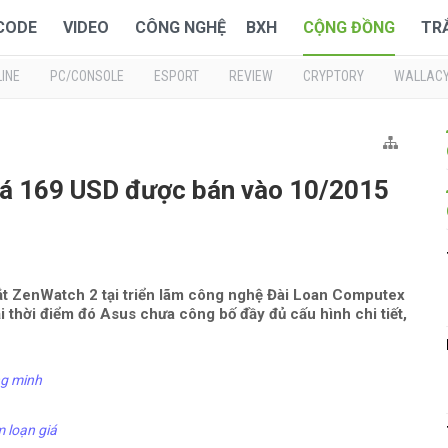
 CODE
VIDEO
CÔNG NGHỆ
BXH
CỘNG ĐỒNG
TR
INE
PC/CONSOLE
ESPORT
REVIEW
CRYPTORY
WALLAC
iá 169 USD được bán vào 10/2015
t ZenWatch 2 tại triển lãm công nghệ Đài Loan Computex
i thời điểm đó Asus chưa công bố đầy đủ cấu hình chi tiết,
ông minh
 loạn giá