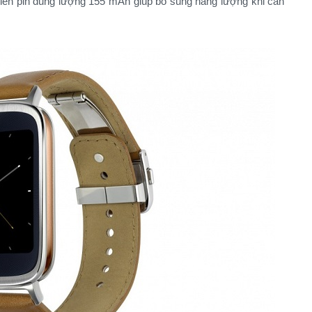
viên pin dung lượng 155 mAh giúp bổ sung năng lượng khi cần