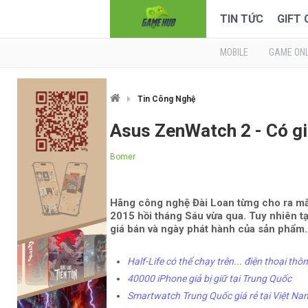
TIN TỨC
GIFT
MOBILE
GAME ONL
Tin Công Nghệ
Asus ZenWatch 2 - Có g
Bomer
Hãng công nghệ Đài Loan từng cho ra mắ
2015 hồi tháng Sáu vừa qua. Tuy nhiên tạ
giá bán và ngày phát hành của sản phẩm.
Half-Life có thể chạy trên... điện thoại th
40000 iPhone giả bị giữ tại Trung Quốc
Smartwatch Trung Quốc giá rẻ tại Việt Nam