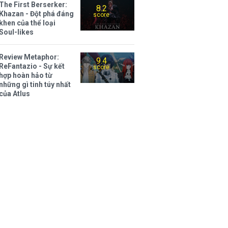
The First Berserker:
8.2
Khazan - Đột phá đáng
score
khen của thể loại
Soul-likes
Review Metaphor:
9.4
ReFantazio - Sự kết
score
hợp hoàn hảo từ
những gì tinh túy nhất
của Atlus