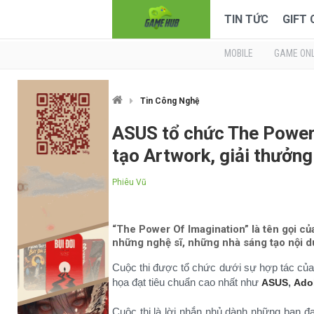
TIN TỨC
GIFT
MOBILE
GAME ONL
Tin Công Nghệ
ASUS tổ chức The Power 
tạo Artwork, giải thưởng
Phiêu Vũ
“The Power Of Imagination” là tên gọi củ
những nghệ sĩ, những nhà sáng tạo nội du
Cuộc thi được tổ chức dưới sự hợp tác của
họa đạt tiêu chuẩn cao nhất như
,
ASUS
Ado
Cuộc thi là lời nhắn nhủ dành những bạn đ