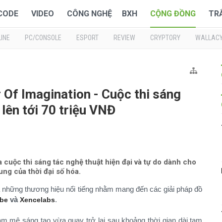
 CODE
VIDEO
CÔNG NGHỆ
BXH
CỘNG ĐỒNG
TR
INE
PC/CONSOLE
ESPORT
REVIEW
CRYPTORY
WALLAC
Of Imagination - Cuộc thi sáng
 lên tới 70 triệu VNĐ
a cuộc thi sáng tác nghệ thuật hiện đại và tự do dành cho
ng của thời đại số hóa.
 những thương hiệu nổi tiếng nhằm mang đến các giải pháp đồ
và
.
be
Xencelabs
am mê sáng tạo vừa quay trở lại sau khoảng thời gian dài tạm