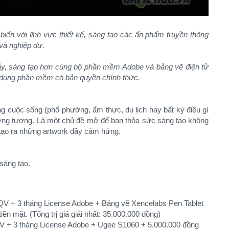
ến với lĩnh vực thiết kế, sáng tạo các ấn phẩm truyền thông
và nghiệp dư.
ảy, sáng tạo hơn cùng bộ phần mềm Adobe và bảng vẽ
điện tử
 dụng phần mềm có bản quyền chính thức.
ng cuộc sống (phố phường, ẩm thực, du lịch hay bất kỳ điều gì
ưởng tượng. Là một chủ đề mở để bạn thỏa sức sáng tạo không
 tạo ra những artwork đầy cảm hứng.
 sáng tạo.
V + 3 tháng License Adobe + Bảng vẽ Xencelabs Pen Tablet
n mặt. (Tổng trị giá giải nhất: 35.000.000 đồng)
V + 3 tháng License Adobe + Ugee S1060 + 5.000.000 đồng