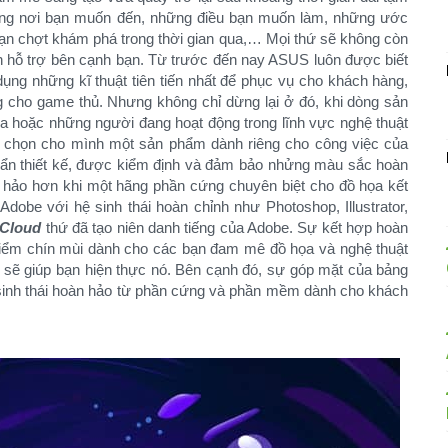
ững nơi bạn muốn đến, những điều bạn muốn làm, những ước
n chợt khám phá trong thời gian qua,… Mọi thứ sẽ không còn
n hỗ trợ bên cạnh bạn. Từ trước đến nay ASUS luôn được biết
ụng những kĩ thuật tiên tiến nhất để phục vụ cho khách hàng,
g cho game thủ. Nhưng không chỉ dừng lại ở đó, khi dòng sản
a hoặc những người đang hoạt động trong lĩnh vực nghệ thuật
a chọn cho mình một sản phẩm dành riêng cho công việc của
uẩn thiết kế, được kiểm định và đảm bảo nhửng màu sắc hoàn
 hảo hơn khi một hãng phần cứng chuyên biệt cho đồ họa kết
obe với hệ sinh thái hoàn chỉnh như Photoshop, Illustrator,
 Cloud
thứ đã tạo niên danh tiếng của Adobe. Sự kết hợp hoàn
điểm chín mùi dành cho các bạn đam mê đồ họa và nghệ thuật
i sẽ giúp bạn hiện thực nó. Bên cạnh đó, sự góp mặt của bảng
sinh thái hoàn hảo từ phần cứng và phần mềm dành cho khách