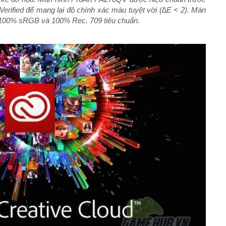
erified để mang lại độ chính xác màu tuyệt vời (∆E < 2). Màn
u 100% sRGB và 100% Rec. 709 tiêu chuẩn.