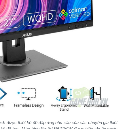
nch được thiết kế
để
đáp ứng nhu cầu của các chuyên gia thiết
 kế
đồ họa. Màn hình ProArt PA278QV được hiệu chuẩn trước