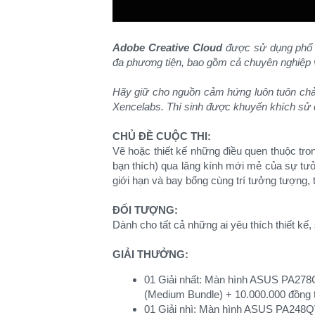
Adobe Creative Cloud
được sử dụng phổ bi
đa phương tiện, bao gồm cả chuyên nghiệp 
Hãy giữ cho nguồn cảm hứng luôn tuôn ch
Xencelabs. Thí sinh được khuyến khích sử
CHỦ ĐỀ CUỘC THI:
Vẽ hoặc thiết kế những điều quen thuộc tro
bạn thích) qua lăng kính mới mẻ của sự t
giới hạn và bay bổng cùng trí tưởng tượng,
ĐỐI TƯỢNG:
Dành cho tất cả những ai yêu thích thiết kế,
GIẢI THƯỞNG:
01 Giải nhất: Màn hình ASUS PA278Q
(Medium Bundle) + 10.000.000 đồng tiề
01 Giải nhì: Màn hình ASUS PA248Q