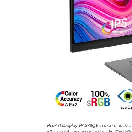
ProArt Display PA278QV
là màn hình 27 i
kế, từ chỉnh sửa ảnh và video cho đến thiết