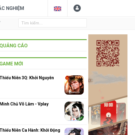
ẮC NGHIỆM
Y
QUẢNG CÁO
GAME MỚI
Thiếu Niên 3Q: Khởi Nguyên
Minh Chủ Võ Lâm - Vplay
Thiếu Niên Ca Hành: Khởi Động