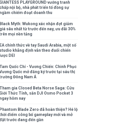
GIANTESS PLAYGROUND vướng tranh
chấp nội bộ, nhà phát triển tố đồng sự
ngầm chiếm đoạt doanh thu
Black Myth: Wukong xác nhận đợt giảm
giá sâu nhất từ trước đến nay, ưu đãi 30%
trên mọi nền tảng
EA chính thức về tay Saudi Arabia, một số
studio khẳng định vẫn theo đuổi chiến
lược DEI
Tam Quốc Chí - Vương Chiến: Chinh Phục
Vương Quốc mở đăng ký trước tại sáu thị
trường Đông Nam Á
Tham gia Closed Beta Norse Saga: Cửu
Giới Thức Tỉnh, săn DJI Osmo Pocket 3
ngay hôm nay
Phantom Blade Zero đã hoàn thiện? Hé lộ
thời điểm công bố gameplay mới và mở
đặt trước đang đến gần