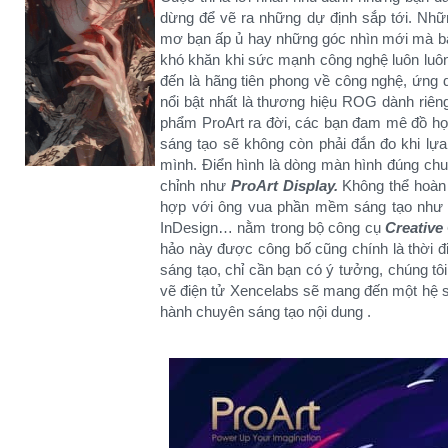
dừng để vẽ ra những dự định sắp tới. Nh
mơ bạn ấp ủ hay những góc nhìn mới mà bạ
khó khăn khi sức mạnh công nghệ luôn luô
đến là hãng tiên phong về công nghệ, ứng d
nổi bật nhất là thương hiệu ROG dành riên
phẩm ProArt ra đời, các bạn đam mê đồ họ
sáng tạo sẽ không còn phải đắn đo khi lự
mình. Điển hình là dòng màn hình đúng ch
chỉnh như
ProArt Display.
Không thể hoàn
hợp với ông vua phần mềm sáng tạo như Ad
InDesign… nằm trong bộ công cụ
Creative
hảo này được công bố cũng chính là thời 
sáng tạo, chỉ cần bạn có ý tưởng, chúng tô
vẽ điện tử Xencelabs sẽ mang đến một hệ 
hành chuyên sáng tạo nội dung .