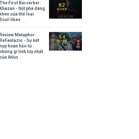
The First Berserker:
8.2
Khazan - Đột phá đáng
score
khen của thể loại
Soul-likes
Review Metaphor:
9.4
ReFantazio - Sự kết
score
hợp hoàn hảo từ
những gì tinh túy nhất
của Atlus