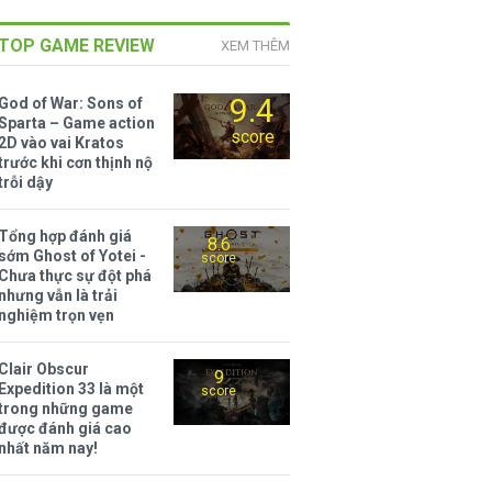
TOP GAME REVIEW
XEM THÊM
9.4
God of War: Sons of
Sparta – Game action
score
2D vào vai Kratos
trước khi cơn thịnh nộ
trỗi dậy
Tổng hợp đánh giá
8.6
sớm Ghost of Yotei -
score
Chưa thực sự đột phá
nhưng vẫn là trải
nghiệm trọn vẹn
Clair Obscur
9
Expedition 33 là một
score
trong những game
được đánh giá cao
nhất năm nay!