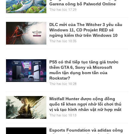
Garena công bố Palworld Online
Thứ hai lúc 17:29
DLC mới của The Witcher 3 yêu cầu
Windows 11, CD Projekt RED sẽ
ngừng kiểm thử trên Windows 10
Thứ hai lúc 10:35
PS5 có thể tiếp tục tăng giá trước
thềm GTA 6, Sony và Microsoft
muốn tận dụng bom tấn của
Rockstar?
Thứ hai lúc 10:28
Mistfall Hunter được cộng đồng
quốc tế khen ngợi nhờ lối chơi thú
vị và tạo hình nhân vật nữ hợp mắt
Thứ hai lúc 10:13
Esports Foundation và adidas công