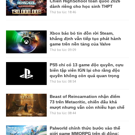
Chiến HighSchool toàn quốc 2026
dành riêng cho học sinh THPT
Thứ ba lúc 18:46
Xbox bác bỏ tin đồn rời Steam,
khẳng định vẫn tiếp tục phát hành
game trên nền tảng của Valve
Thứ ba lúc 09:09
PS5 chỉ có 13 game độc quyền, cựu
biên tập viên IGN lại cho rằng độc
quyền không còn quá quan trọng
Thứ ba lúc 08:54
Beast of Reincarnation nhận điểm
73 trên Metacritic, chiến đấu khá
mượt nhưng vẫn còn nhiều hạn chế
Thứ ba lúc 08:44
Palworld chính thức bước vào thế
giới game MMORPG trên di động: