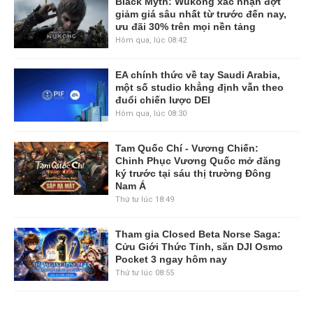
Black Myth: Wukong xác nhận đợt
giảm giá sâu nhất từ trước đến nay,
ưu đãi 30% trên mọi nền tảng
Hôm qua, lúc 08:42
EA chính thức về tay Saudi Arabia,
một số studio khẳng định vẫn theo
đuổi chiến lược DEI
Hôm qua, lúc 08:30
Tam Quốc Chí - Vương Chiến:
Chinh Phục Vương Quốc mở đăng
ký trước tại sáu thị trường Đông
Nam Á
Thứ tư lúc 18:49
Tham gia Closed Beta Norse Saga:
Cửu Giới Thức Tỉnh, săn DJI Osmo
Pocket 3 ngay hôm nay
Thứ tư lúc 08:55