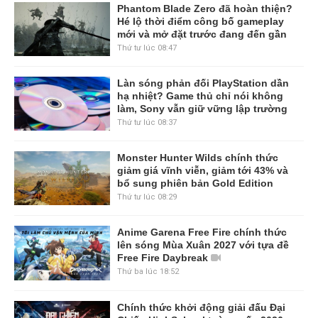
Phantom Blade Zero đã hoàn thiện?
Hé lộ thời điểm công bố gameplay
mới và mở đặt trước đang đến gần
Thứ tư lúc 08:47
Làn sóng phản đối PlayStation dần
hạ nhiệt? Game thủ chỉ nói không
làm, Sony vẫn giữ vững lập trường
Thứ tư lúc 08:37
Monster Hunter Wilds chính thức
giảm giá vĩnh viễn, giảm tới 43% và
bổ sung phiên bản Gold Edition
Thứ tư lúc 08:29
Anime Garena Free Fire chính thức
lên sóng Mùa Xuân 2027 với tựa đề
Free Fire Daybreak
Thứ ba lúc 18:52
Chính thức khởi động giải đấu Đại