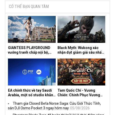
CÓ THỂ BẠN QUAN TÂM
GIANTESS PLAYGROUND
Black Myth: Wukong xác
vướng tranh chấp nội bộ,
nhận đợt giảm giá sâu nhất
nhà phát triển tố đồng sự
từ trước đến nay, ưu đãi 30%
ngầm chiếm đoạt doanh thu
trên mọi nền tảng
EA chính thức về tay Saudi
Tam Quốc Chí - Vương
Arabia, một số studio khẳng
Chiến: Chinh Phục Vương
định vẫn theo đuổi chiến
Quốc mở đăng ký trước tại
Tham gia Closed Beta Norse Saga: Cửu Giới Thức Tỉnh,
lược DEI
sáu thị trường Đông Nam Á
săn DJI Osmo Pocket 3 ngay hôm nay
05/08/2026