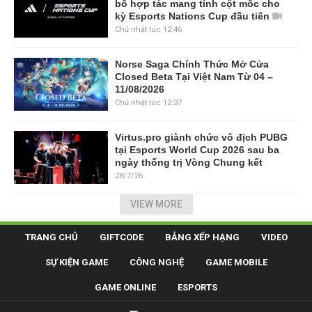
bố hợp tác mang tính cột mốc cho
kỳ Esports Nations Cup đầu tiên
Chủ nhật lúc 12:46
Norse Saga Chính Thức Mở Cửa
Closed Beta Tại Việt Nam Từ 04 –
11/08/2026
Chủ nhật lúc 12:37
Virtus.pro giành chức vô địch PUBG
tại Esports World Cup 2026 sau ba
ngày thống trị Vòng Chung kết
28/7/26
VIEW MORE
TRANG CHỦ
GIFTCODE
BẢNG XẾP HẠNG
VIDEO
SỰ KIỆN GAME
CÔNG NGHỆ
GAME MOBILE
GAME ONLINE
ESPORTS