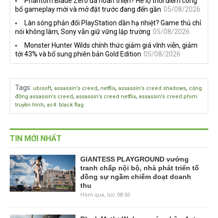
Phantom Blade Zero đã hoàn thiện? Hé lộ thời điểm công
bố gameplay mới và mở đặt trước đang đến gần
05/08/2026
Làn sóng phản đối PlayStation dần hạ nhiệt? Game thủ chỉ
nói không làm, Sony vẫn giữ vững lập trường
05/08/2026
Monster Hunter Wilds chính thức giảm giá vĩnh viễn, giảm
tới 43% và bổ sung phiên bản Gold Edition
05/08/2026
Tags
:
,
,
,
,
ubisoft
assassin’s creed
netflix
assassin’s creed shadows
cộng
,
,
đồng assassin’s creed
assassin’s creed netflix
assassin’s creed phim
,
truyền hình
ac4: black flag
TIN MỚI NHẤT
GIANTESS PLAYGROUND vướng
tranh chấp nội bộ, nhà phát triển tố
đồng sự ngầm chiếm đoạt doanh
thu
Hôm qua, lúc 08:50