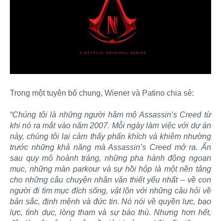
Trong một tuyên bố chung, Wiener và Patino chia sẻ:
“Chúng tôi là những người hâm mộ Assassin’s Creed từ
khi nó ra mắt vào năm 2007. Mỗi ngày làm việc với dự án
này, chúng tôi lại cảm thấy phấn khích và khiêm nhường
trước những khả năng mà Assassin’s Creed mở ra. Ẩn
sau quy mô hoành tráng, những pha hành động ngoạn
mục, những màn parkour và sự hồi hộp là một nền tảng
cho những câu chuyện nhân văn thiết yếu nhất – về con
người đi tìm mục đích sống, vật lộn với những câu hỏi về
bản sắc, định mệnh và đức tin. Nó nói về quyền lực, bạo
lực, tình dục, lòng tham và sự báo thù. Nhưng hơn hết,