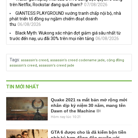
trên Netflix, Rockstar đang quá tham?
07/08/2026
GIANTESS PLAYGROUND vướng tranh chấp nội bộ, nhà
phát triển tố đồng sự ngầm chiếm đoạt doanh
thu
06/08/2026
Black Myth: Wukong xác nhận đợt giảm giá sâu nhất từ
trước đến nay, ưu đãi 30% trên mọi nền tảng
06/08/2026
Tags
:
,
,
assassin’s creed
assassin’s creed codename jade
cộng đồng
,
assassin’s creed
assassin’s creed jade
TIN MỚI NHẤT
Quake 2021 ra mắt bản mở rộng mới
nhân dịp kỷ niệm 30 năm, mang tên
Dawn of the Machine
Hôm nay lúc 10:21
GTA 6 được cho là đã kiếm bộn tiền
nhờ ký hợp đồng độc quyền với