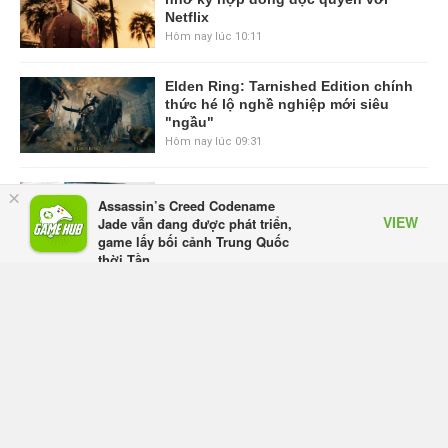
Netflix
Hôm nay lúc 10:11
Elden Ring: Tarnished Edition chính
thức hé lộ nghề nghiệp mới siêu
"ngầu"
Hôm nay lúc 09:31
ASUS Republic of Gamers ra mắt
×
Assassin’s Creed Codename
ROG Strix SCAR 18 2026 tại Việt
VIEW
Jade vẫn đang được phát triển,
Nam
game lấy bối cảnh Trung Quốc
Hôm qua, lúc 10:34
thời Tần
Appota
FREE - In Google Play
Onimusha: Way of the Sword mất
tầm 20 giờ để hoàn thành, hai mức
độ khó dành cho newbie và lão làng
Hôm qua, lúc 10:27
Trailer gameplay mới của GTA 6
đăng độc quyền 6 tiếng trên Netflix,