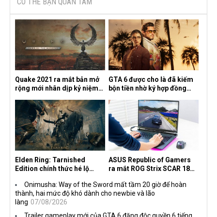
CÓ THỂ BẠN QUAN TÂM
Quake 2021 ra mắt bản mở
GTA 6 được cho là đã kiếm
rộng mới nhân dịp kỷ niệm
bộn tiền nhờ ký hợp đồng
30 năm, mang tên Dawn of
độc quyền với Netflix
the Machine
Elden Ring: Tarnished
ASUS Republic of Gamers
Edition chính thức hé lộ
ra mắt ROG Strix SCAR 18
nghề nghiệp mới siêu "ngầu"
2026 tại Việt Nam
Onimusha: Way of the Sword mất tầm 20 giờ để hoàn
thành, hai mức độ khó dành cho newbie và lão
làng
07/08/2026
Trailer gameplay mới của GTA 6 đăng độc quyền 6 tiếng