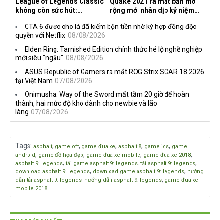
League of Legends Classic
Quake 2021 ra mắt bản mở
không còn sức hút:
rộng mới nhân dịp kỷ niệm
Streamer bỏ game, người
30 năm, mang tên Dawn of
GTA 6 được cho là đã kiếm bộn tiền nhờ ký hợp đồng độc
chơi cũ không còn online
the Machine
quyền với Netflix
08/08/2026
Elden Ring: Tarnished Edition chính thức hé lộ nghề nghiệp
mới siêu "ngầu"
08/08/2026
ASUS Republic of Gamers ra mắt ROG Strix SCAR 18 2026
tại Việt Nam
07/08/2026
Onimusha: Way of the Sword mất tầm 20 giờ để hoàn
thành, hai mức độ khó dành cho newbie và lão
làng
07/08/2026
Tags
:
,
,
,
,
,
asphalt
gameloft
game đua xe
asphalt 8
game ios
game
,
,
,
,
android
game đồ họa đẹp
game đua xe mobile
game đua xe 2018
,
,
,
asphalt 9: legends
tải game asphalt 9: legends
tải asphalt 9: legends
,
,
download asphalt 9: legends
download game asphalt 9: legends
hướng
,
,
dẫn tải asphalt 9: legends
hướng dẫn asphalt 9: legends
game đua xe
mobile 2018