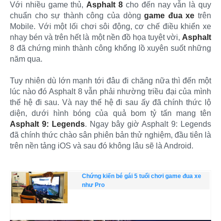
Với nhiều game thủ,
Asphalt 8
cho đến nay vẫn là quy
chuẩn cho sự thành công của dòng
game đua xe
trên
Mobile. Với một lối chơi sôi động, cơ chế điều khiển xe
nhạy bén và trên hết là một nền đồ họa tuyệt vời,
Asphalt
8 đã chứng minh thành công khổng lồ xuyên suốt những
năm qua.
Tuy nhiên dù lớn mạnh tới đâu đi chăng nữa thì đến một
lúc nào đó Asphalt 8 vẫn phải nhường triều đại của mình
thế hệ đi sau. Và nay thế hệ đi sau ấy đã chính thức lộ
diện, dưới hình bóng của quả bom tỷ tấn mang tên
Asphalt 9: Legends
. Ngay bây giờ Asphalt 9: Legends
đã chính thức chào sân phiên bản thử nghiệm, đầu tiên là
trên nền tảng iOS và sau đó không lâu sẽ là Android.
Chứng kiến bé gái 5 tuổi chơi game đua xe
như Pro