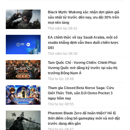
Black Myth: Wukong xác nhận đợt giảm giá
sâu nhất từ trước đến nay, ưu đãi 30% trên
mọi nền tảng
Thứ năm lúc 08:42
EA chính thức về tay Saudi Arabia, một số
studio khẳng định vẫn theo đuổi chiến lược
DEI
Thứ năm lúc 08:30
Tam Quốc Chí - Vương Chiến: Chinh Phục
Vương Quốc mở đăng ký trước tại sáu thị
trường Đông Nam Á
Thứ tư lúc 18:49
Tham gia Closed Beta Norse Saga: Cửu
Giới Thức Tỉnh, săn DJI Osmo Pocket 3
ngay hôm nay
Thứ tư lúc 08:55
Phantom Blade Zero đã hoàn thiện? Hé lộ
thời điểm công bố gameplay mới và mở đặt
trước đang đến gần
Thứ tư lúc 08:47