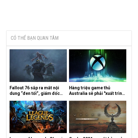
CÓ THỂ BẠN QUAN TÂM
Fallout 76 sắp ra mắt nội
Hàng triệu game thủ
dung “đen tối”, giám đốc
Australia sẽ phải "xuất trình
sáng tạo hé lộ
CCCD" nếu muốn chơi một
số tựa game trên Xbox?