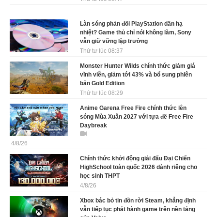
Làn sóng phản đối PlayStation dần hạ
nhiệt? Game thủ chỉ nói không làm, Sony
vẫn giữ vững lập trường
Thứ tư lúc 08:37
Monster Hunter Wilds chính thức giảm giá
vĩnh viễn, giảm tới 43% và bổ sung phiên
bản Gold Edition
Thứ tư lúc 08:29
Anime Garena Free Fire chính thức lên
sóng Mùa Xuân 2027 với tựa đề Free Fire
Daybreak
4/8/26
Chính thức khởi động giải đấu Đại Chiến
HighSchool toàn quốc 2026 dành riêng cho
học sinh THPT
4/8/26
Xbox bác bỏ tin đồn rời Steam, khẳng định
vẫn tiếp tục phát hành game trên nền tảng