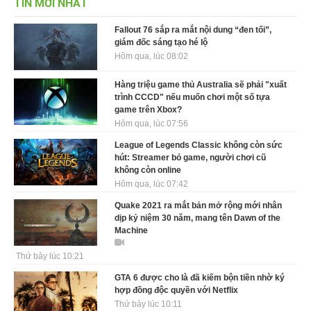
TIN MỚI NHẤT
Fallout 76 sắp ra mắt nội dung “đen tối”,
giám đốc sáng tạo hé lộ
Hôm qua, lúc 08:02
Hàng triệu game thủ Australia sẽ phải "xuất
trình CCCD" nếu muốn chơi một số tựa
game trên Xbox?
Hôm qua, lúc 07:56
League of Legends Classic không còn sức
hút: Streamer bỏ game, người chơi cũ
không còn online
Hôm qua, lúc 07:42
Quake 2021 ra mắt bản mở rộng mới nhân
dịp kỷ niệm 30 năm, mang tên Dawn of the
Machine
Thứ bảy lúc 10:21
GTA 6 được cho là đã kiếm bộn tiền nhờ ký
hợp đồng độc quyền với Netflix
Thứ bảy lúc 10:11