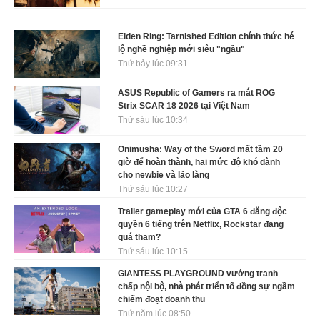
Elden Ring: Tarnished Edition chính thức hé
lộ nghề nghiệp mới siêu "ngầu"
Thứ bảy lúc 09:31
ASUS Republic of Gamers ra mắt ROG
Strix SCAR 18 2026 tại Việt Nam
Thứ sáu lúc 10:34
Onimusha: Way of the Sword mất tầm 20
giờ để hoàn thành, hai mức độ khó dành
cho newbie và lão làng
Thứ sáu lúc 10:27
Trailer gameplay mới của GTA 6 đăng độc
quyền 6 tiếng trên Netflix, Rockstar đang
quá tham?
Thứ sáu lúc 10:15
GIANTESS PLAYGROUND vướng tranh
chấp nội bộ, nhà phát triển tố đồng sự ngầm
chiếm đoạt doanh thu
Thứ năm lúc 08:50