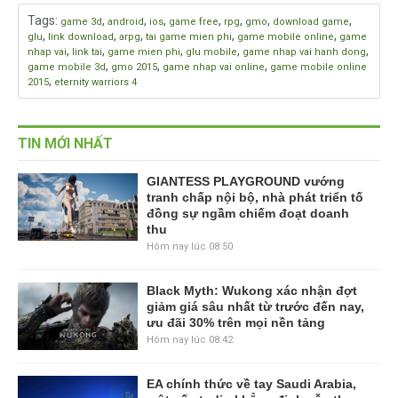
Tags
:
,
,
,
,
,
,
,
game 3d
android
ios
game free
rpg
gmo
download game
,
,
,
,
,
glu
link download
arpg
tai game mien phi
game mobile online
game
,
,
,
,
,
nhap vai
link tai
game mien phi
glu mobile
game nhap vai hanh dong
,
,
,
game mobile 3d
gmo 2015
game nhap vai online
game mobile online
,
2015
eternity warriors 4
TIN MỚI NHẤT
GIANTESS PLAYGROUND vướng
tranh chấp nội bộ, nhà phát triển tố
đồng sự ngầm chiếm đoạt doanh
thu
Hôm nay lúc 08:50
Black Myth: Wukong xác nhận đợt
giảm giá sâu nhất từ trước đến nay,
ưu đãi 30% trên mọi nền tảng
Hôm nay lúc 08:42
EA chính thức về tay Saudi Arabia,