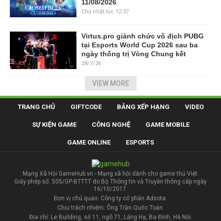
11/08/2026
Chủ nhật lúc 12:37
Virtus.pro giành chức vô địch PUBG
tại Esports World Cup 2026 sau ba
ngày thống trị Vòng Chung kết
28/7/26
VIEW MORE
TRANG CHỦ
GIFTCODE
BẢNG XẾP HẠNG
VIDEO
SỰ KIỆN GAME
CÔNG NGHỆ
GAME MOBILE
GAME ONLINE
ESPORTS
Mạng Xã Hội GameHub.vn - Mạng xã hội dành cho game thủ Việt.
Giấy phép số: 505/GP-BTTTT do Bộ Thông tin và Truyền thông cấp ngày
16/10/2017.
Đơn vị chủ quản: Công ty cổ phần Adsota.
Chịu trách nhiệm: Ông Trần Quốc Toản.
Địa chỉ: Le Building, số 11, ngõ 71, Láng Hạ, Ba Đình, Hà Nội.