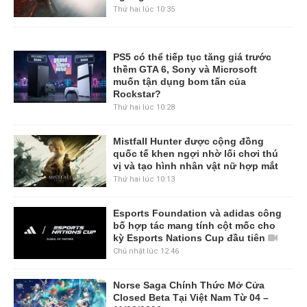
Thứ hai lúc 10:35
PS5 có thể tiếp tục tăng giá trước
thềm GTA 6, Sony và Microsoft
muốn tận dụng bom tấn của
Rockstar?
Thứ hai lúc 10:28
Mistfall Hunter được cộng đồng
quốc tế khen ngợi nhờ lối chơi thú
vị và tạo hình nhân vật nữ hợp mắt
Thứ hai lúc 10:13
Esports Foundation và adidas công
bố hợp tác mang tính cột mốc cho
kỳ Esports Nations Cup đầu tiên
Chủ nhật lúc 12:46
Norse Saga Chính Thức Mở Cửa
Closed Beta Tại Việt Nam Từ 04 –