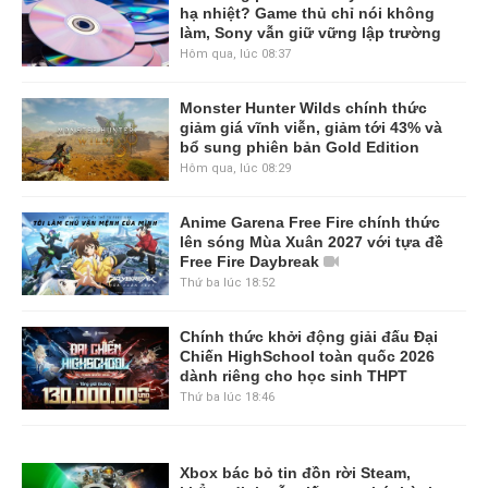
hạ nhiệt? Game thủ chỉ nói không
làm, Sony vẫn giữ vững lập trường
Hôm qua, lúc 08:37
Monster Hunter Wilds chính thức
giảm giá vĩnh viễn, giảm tới 43% và
bổ sung phiên bản Gold Edition
Hôm qua, lúc 08:29
Anime Garena Free Fire chính thức
lên sóng Mùa Xuân 2027 với tựa đề
Free Fire Daybreak
Thứ ba lúc 18:52
Chính thức khởi động giải đấu Đại
Chiến HighSchool toàn quốc 2026
dành riêng cho học sinh THPT
Thứ ba lúc 18:46
Xbox bác bỏ tin đồn rời Steam,