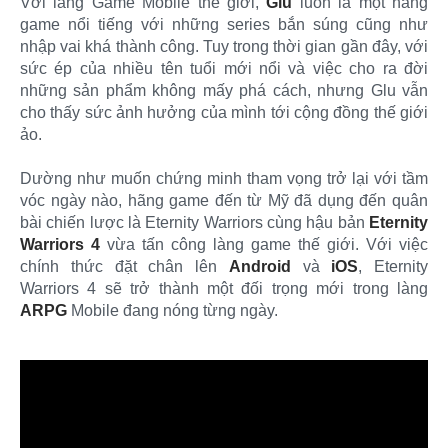
Với làng Game Mobile thế giới,
Glu
luôn là một hãng
game nổi tiếng với những series bắn súng cũng như
nhập vai khá thành công. Tuy trong thời gian gần đây, với
sức ép của nhiều tên tuổi mới nổi và việc cho ra đời
những sản phẩm không mấy phá cách, nhưng Glu vẫn
cho thấy sức ảnh hưởng của mình tới cộng đồng thế giới
ảo.
Dường như muốn chứng minh tham vọng trở lại với tầm
vóc ngày nào, hãng game đến từ Mỹ đã dụng đến quân
bài chiến lược là Eternity Warriors cùng hậu bản
Eternity
Warriors 4
vừa tấn công làng game thế giới. Với việc
chính thức đặt chân lên
Android
và
iOS
, Eternity
Warriors 4 sẽ trở thành một đối trọng mới trong làng
ARPG
Mobile đang nóng từng ngày.