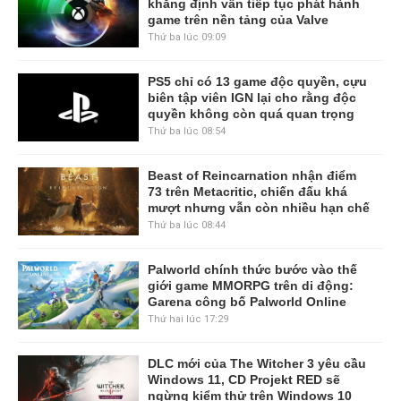
khẳng định vẫn tiếp tục phát hành
game trên nền tảng của Valve
Thứ ba lúc 09:09
PS5 chỉ có 13 game độc quyền, cựu
biên tập viên IGN lại cho rằng độc
quyền không còn quá quan trọng
Thứ ba lúc 08:54
Beast of Reincarnation nhận điểm
73 trên Metacritic, chiến đấu khá
mượt nhưng vẫn còn nhiều hạn chế
Thứ ba lúc 08:44
Palworld chính thức bước vào thế
giới game MMORPG trên di động:
Garena công bố Palworld Online
Thứ hai lúc 17:29
DLC mới của The Witcher 3 yêu cầu
Windows 11, CD Projekt RED sẽ
ngừng kiểm thử trên Windows 10