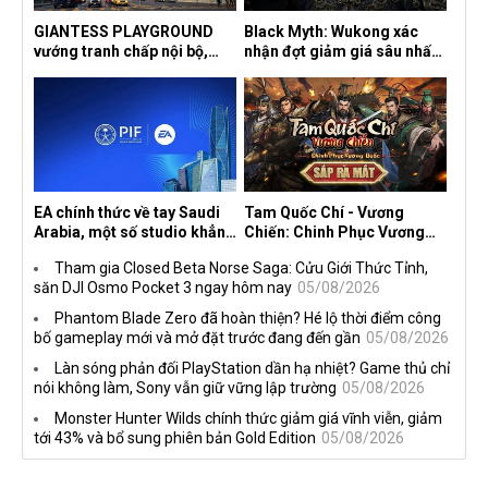
GIANTESS PLAYGROUND
Black Myth: Wukong xác
vướng tranh chấp nội bộ,
nhận đợt giảm giá sâu nhất
nhà phát triển tố đồng sự
từ trước đến nay, ưu đãi 30%
ngầm chiếm đoạt doanh thu
trên mọi nền tảng
EA chính thức về tay Saudi
Tam Quốc Chí - Vương
Arabia, một số studio khẳng
Chiến: Chinh Phục Vương
định vẫn theo đuổi chiến
Quốc mở đăng ký trước tại
Tham gia Closed Beta Norse Saga: Cửu Giới Thức Tỉnh,
lược DEI
sáu thị trường Đông Nam Á
săn DJI Osmo Pocket 3 ngay hôm nay
05/08/2026
Phantom Blade Zero đã hoàn thiện? Hé lộ thời điểm công
bố gameplay mới và mở đặt trước đang đến gần
05/08/2026
Làn sóng phản đối PlayStation dần hạ nhiệt? Game thủ chỉ
nói không làm, Sony vẫn giữ vững lập trường
05/08/2026
Monster Hunter Wilds chính thức giảm giá vĩnh viễn, giảm
tới 43% và bổ sung phiên bản Gold Edition
05/08/2026