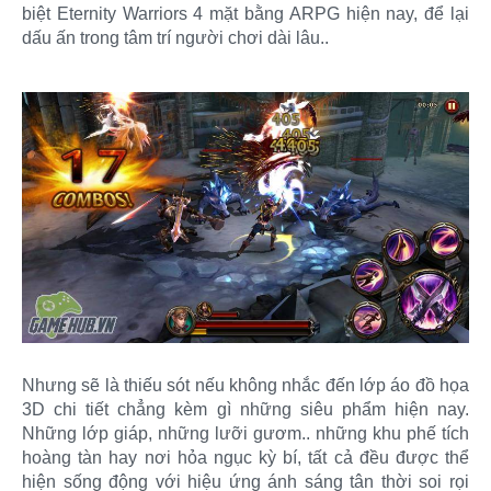
biệt Eternity Warriors 4 mặt bằng ARPG hiện nay, để lại
dấu ấn trong tâm trí người chơi dài lâu..
Nhưng sẽ là thiếu sót nếu không nhắc đến lớp áo đồ họa
3D chi tiết chẳng kèm gì những siêu phẩm hiện nay.
Những lớp giáp, những lưỡi gươm.. những khu phế tích
hoàng tàn hay nơi hỏa ngục kỳ bí, tất cả đều được thể
hiện sống động với hiệu ứng ánh sáng tân thời soi rọi