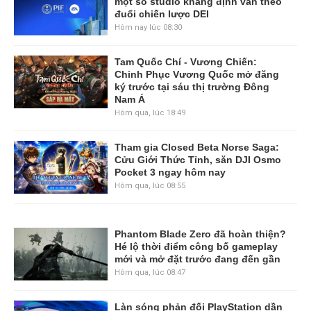
một số studio khẳng định vẫn theo
đuổi chiến lược DEI
Hôm nay lúc 08:30
Tam Quốc Chí - Vương Chiến:
Chinh Phục Vương Quốc mở đăng
ký trước tại sáu thị trường Đông
Nam Á
Hôm qua, lúc 18:49
Tham gia Closed Beta Norse Saga:
Cửu Giới Thức Tỉnh, săn DJI Osmo
Pocket 3 ngay hôm nay
Hôm qua, lúc 08:55
Phantom Blade Zero đã hoàn thiện?
Hé lộ thời điểm công bố gameplay
mới và mở đặt trước đang đến gần
Hôm qua, lúc 08:47
Làn sóng phản đối PlayStation dần