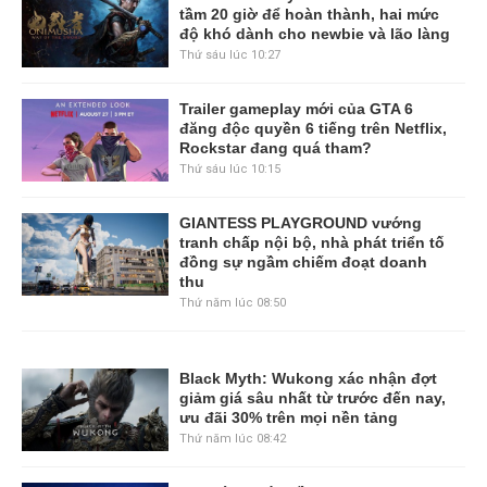
tầm 20 giờ để hoàn thành, hai mức
độ khó dành cho newbie và lão làng
Thứ sáu lúc 10:27
Trailer gameplay mới của GTA 6
đăng độc quyền 6 tiếng trên Netflix,
Rockstar đang quá tham?
Thứ sáu lúc 10:15
GIANTESS PLAYGROUND vướng
tranh chấp nội bộ, nhà phát triển tố
đồng sự ngầm chiếm đoạt doanh
thu
Thứ năm lúc 08:50
Black Myth: Wukong xác nhận đợt
giảm giá sâu nhất từ trước đến nay,
ưu đãi 30% trên mọi nền tảng
Thứ năm lúc 08:42