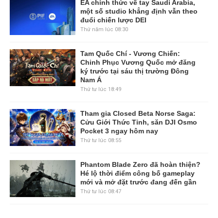
EA chính thức về tay Saudi Arabia,
một số studio khẳng định vẫn theo
đuổi chiến lược DEI
Thứ năm lúc 08:30
Tam Quốc Chí - Vương Chiến:
Chinh Phục Vương Quốc mở đăng
ký trước tại sáu thị trường Đông
Nam Á
Thứ tư lúc 18:49
Tham gia Closed Beta Norse Saga:
Cửu Giới Thức Tỉnh, săn DJI Osmo
Pocket 3 ngay hôm nay
Thứ tư lúc 08:55
Phantom Blade Zero đã hoàn thiện?
Hé lộ thời điểm công bố gameplay
mới và mở đặt trước đang đến gần
Thứ tư lúc 08:47