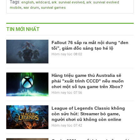
Tags
:
,
,
,
english
wildcard
ark: survival evolved
ark: survival evolved
,
,
mobile
war drum
survival games
TIN MỚI NHẤT
Fallout 76 sắp ra mắt nội dung “đen
tối”, giám đốc sáng tạo hé lộ
Hôm nay lúc 08:02
Hàng triệu game thủ Australia sẽ
phải "xuất trình CCCD" nếu muốn
chơi một số tựa game trên Xbox?
Hôm nay lúc 07:56
League of Legends Classic không
còn sức hút: Streamer bỏ game,
người chơi cũ không còn online
Hôm nay lúc 07:42