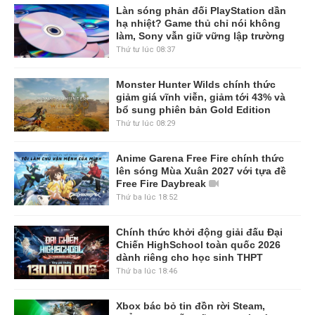
Làn sóng phản đối PlayStation dần
hạ nhiệt? Game thủ chỉ nói không
làm, Sony vẫn giữ vững lập trường
Thứ tư lúc 08:37
Monster Hunter Wilds chính thức
giảm giá vĩnh viễn, giảm tới 43% và
bổ sung phiên bản Gold Edition
Thứ tư lúc 08:29
Anime Garena Free Fire chính thức
lên sóng Mùa Xuân 2027 với tựa đề
Free Fire Daybreak
Thứ ba lúc 18:52
Chính thức khởi động giải đấu Đại
Chiến HighSchool toàn quốc 2026
dành riêng cho học sinh THPT
Thứ ba lúc 18:46
Xbox bác bỏ tin đồn rời Steam,