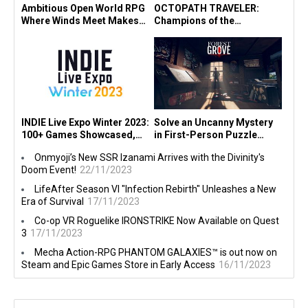
Ambitious Open World RPG
OCTOPATH TRAVELER:
Where Winds Meet Makes
Champions of the
Console Debut in
Continent" Launches in SEA
PlayStation® State of Play!
Today! Experience it for
Free!
INDIE Live Expo Winter 2023:
Solve an Uncanny Mystery
100+ Games Showcased,
in First-Person Puzzle
"Viewfinder" Earns Multiple
Game Forest Grove on PC,
Onmyoji’s New SSR Izanami Arrives with the Divinity's
Awards
Consoles Today
Doom Event!
22/11/2023
LifeAfter Season VI "Infection Rebirth" Unleashes a New
Era of Survival
17/11/2023
Co-op VR Roguelike IRONSTRIKE Now Available on Quest
3
17/11/2023
Mecha Action-RPG PHANTOM GALAXIES™ is out now on
Steam and Epic Games Store in Early Access
16/11/2023