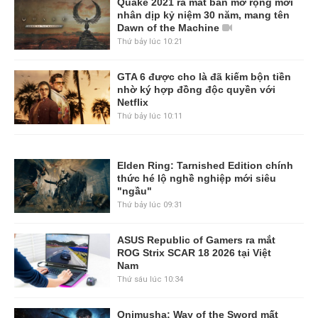
Quake 2021 ra mắt bản mở rộng mới
nhân dịp kỷ niệm 30 năm, mang tên
Dawn of the Machine
Thứ bảy lúc 10:21
GTA 6 được cho là đã kiếm bộn tiền
nhờ ký hợp đồng độc quyền với
Netflix
Thứ bảy lúc 10:11
Elden Ring: Tarnished Edition chính
thức hé lộ nghề nghiệp mới siêu
"ngầu"
Thứ bảy lúc 09:31
ASUS Republic of Gamers ra mắt
ROG Strix SCAR 18 2026 tại Việt
Nam
Thứ sáu lúc 10:34
Onimusha: Way of the Sword mất