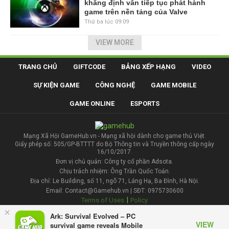
khẳng định vẫn tiếp tục phát hành
game trên nền tảng của Valve
Thứ ba lúc 09:09
VIEW MORE
TRANG CHỦ
GIFTCODE
BẢNG XẾP HẠNG
VIDEO
SỰ KIỆN GAME
CÔNG NGHỆ
GAME MOBILE
GAME ONLINE
ESPORTS
Mạng Xã Hội GameHub.vn - Mạng xã hội dành cho game thủ Việt.
Giấy phép số: 505/GP-BTTTT do Bộ Thông tin và Truyền thông cấp ngày
16/10/2017.
Đơn vị chủ quản: Công ty cổ phần Adsota.
Chịu trách nhiệm: Ông Trần Quốc Toản.
Địa chỉ: Le Building, số 11, ngõ 71, Láng Hạ, Ba Đình, Hà Nội.
Email: Contact@Gamehub.vn | SĐT: 0975730600
|
Terms of Uses
Policy
×
Ark: Survival Evolved – PC
Liên hệ đăng bài
VIEW
survival game reveals Mobile