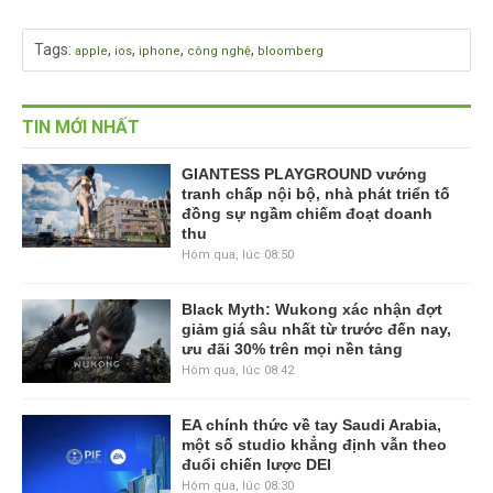
Tags
:
,
,
,
,
apple
ios
iphone
công nghệ
bloomberg
TIN MỚI NHẤT
GIANTESS PLAYGROUND vướng
tranh chấp nội bộ, nhà phát triển tố
đồng sự ngầm chiếm đoạt doanh
thu
Hôm qua, lúc 08:50
Black Myth: Wukong xác nhận đợt
giảm giá sâu nhất từ trước đến nay,
ưu đãi 30% trên mọi nền tảng
Hôm qua, lúc 08:42
EA chính thức về tay Saudi Arabia,
một số studio khẳng định vẫn theo
đuổi chiến lược DEI
Hôm qua, lúc 08:30