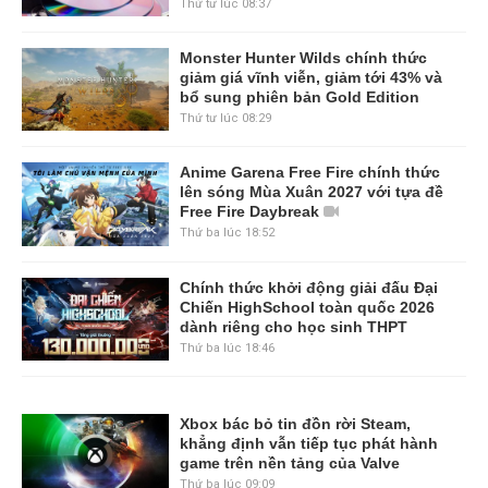
Thứ tư lúc 08:37
Monster Hunter Wilds chính thức
giảm giá vĩnh viễn, giảm tới 43% và
bổ sung phiên bản Gold Edition
Thứ tư lúc 08:29
Anime Garena Free Fire chính thức
lên sóng Mùa Xuân 2027 với tựa đề
Free Fire Daybreak
Thứ ba lúc 18:52
Chính thức khởi động giải đấu Đại
Chiến HighSchool toàn quốc 2026
dành riêng cho học sinh THPT
Thứ ba lúc 18:46
Xbox bác bỏ tin đồn rời Steam,
khẳng định vẫn tiếp tục phát hành
game trên nền tảng của Valve
Thứ ba lúc 09:09