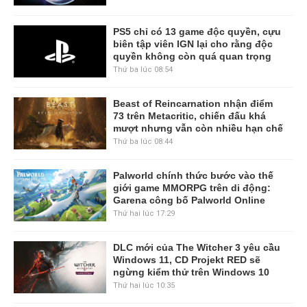
PS5 chỉ có 13 game độc quyền, cựu
biên tập viên IGN lại cho rằng độc
quyền không còn quá quan trọng
Thứ ba lúc 08:54
Beast of Reincarnation nhận điểm
73 trên Metacritic, chiến đấu khá
mượt nhưng vẫn còn nhiều hạn chế
Thứ ba lúc 08:44
Palworld chính thức bước vào thế
giới game MMORPG trên di động:
Garena công bố Palworld Online
Thứ hai lúc 17:29
DLC mới của The Witcher 3 yêu cầu
Windows 11, CD Projekt RED sẽ
ngừng kiểm thử trên Windows 10
Thứ hai lúc 10:35