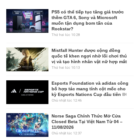
PS5 có thể tiếp tục tăng giá trước
thềm GTA 6, Sony và Microsoft
muốn tận dụng bom tấn của
Rockstar?
Thứ hai lúc 10:28
Mistfall Hunter được cộng đồng
quốc tế khen ngợi nhờ lối chơi thú
vị và tạo hình nhân vật nữ hợp mắt
Thứ hai lúc 10:13
Esports Foundation và adidas công
bố hợp tác mang tính cột mốc cho
kỳ Esports Nations Cup đầu tiên
Chủ nhật lúc 12:46
Norse Saga Chính Thức Mở Cửa
Closed Beta Tại Việt Nam Từ 04 –
11/08/2026
Chủ nhật lúc 12:37