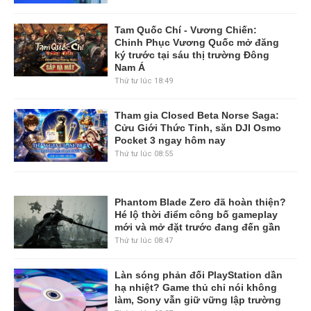
Tam Quốc Chí - Vương Chiến:
Chinh Phục Vương Quốc mở đăng
ký trước tại sáu thị trường Đông
Nam Á
Thứ tư lúc 18:49
Tham gia Closed Beta Norse Saga:
Cửu Giới Thức Tỉnh, săn DJI Osmo
Pocket 3 ngay hôm nay
Thứ tư lúc 08:55
Phantom Blade Zero đã hoàn thiện?
Hé lộ thời điểm công bố gameplay
mới và mở đặt trước đang đến gần
Thứ tư lúc 08:47
Làn sóng phản đối PlayStation dần
hạ nhiệt? Game thủ chỉ nói không
làm, Sony vẫn giữ vững lập trường