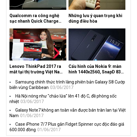
Qualcomm ra công nghệ
Những lưu ý quan trọng khi
sạc nhanh Quick Charge
dùng điều hòa
4.0+
Lenovo ThinkPad 2017 ra
Cấu hình của Nokia 9: màn
mắt tại thị trường Việt Nam,
hình 1440x2560, SnapD 835,
giá từ 27 triệu đồng
camera kép 13MP, 4G RAM
Samsung chính thức trình làng phiên bản Galaxy S8 Cướp
biển vùng Caribbean
03/06/2017
Hà Nội nóng như "chảo lửa" lên 41 độ C, đề phòng sốc
nhiệt
03/06/2017
Galaxy Note7 không an toàn vẫn được bán tràn lan tại Việt
Nam
01/06/2017
Case iPhone 7/7 Plus gắn Fidget Spinner cực độc đáo giá
600.000 đồng
01/06/2017