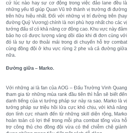
cứ lúc nào hay sự cơ động trong việc đảo lane đều là
những yếu tố giúp Quan Vũ trở thành vị trường đi đường
trên hữu hiệu nhất. Đối với những vị trí đường trên (hay
đường Quỷ Vương) chính là nơi phù hợp nhất cho các vị
tướng đấu sĩ có khả năng cơ động cao. Khu vực này đảm
bảo họ có được lượng vàng dồi dào khi đi đơn cùng với
đó là sự tự do thoải mái trong di chuyển hỗ trợ combat
cùng đồng đội ở khu vực rừng 2 phe và cả đường giữa
nữa.
Đường giữa – Marko.
Với những ai là fan của AOG – Đấu Trường Vinh Quang
tham gia từ những mùa rank đầu tiên thì hẳn sẽ biết đến
danh tiếng của vị tướng pháp sư này ra sao. Marko là vị
tướng pháp sư triệu hồi lửa cực khó chịu, với khả năng
dọn lính cực nhanh đến từ những skill diện rộng, Marko
hoàn toàn có lợi thế trong mỗi pha combat tổng vừa hỗ
trợ công thủ cho đồng đội vừa có thể chiễm chệ giành