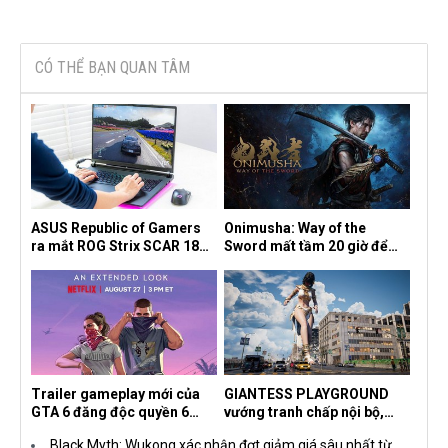
CÓ THỂ BẠN QUAN TÂM
ASUS Republic of Gamers
Onimusha: Way of the
ra mắt ROG Strix SCAR 18
Sword mất tầm 20 giờ để
2026 tại Việt Nam
hoàn thành, hai mức độ khó
dành cho newbie và lão làng
Trailer gameplay mới của
GIANTESS PLAYGROUND
GTA 6 đăng độc quyền 6
vướng tranh chấp nội bộ,
tiếng trên Netflix, Rockstar
nhà phát triển tố đồng sự
Black Myth: Wukong xác nhận đợt giảm giá sâu nhất từ
đang quá tham?
ngầm chiếm đoạt doanh thu