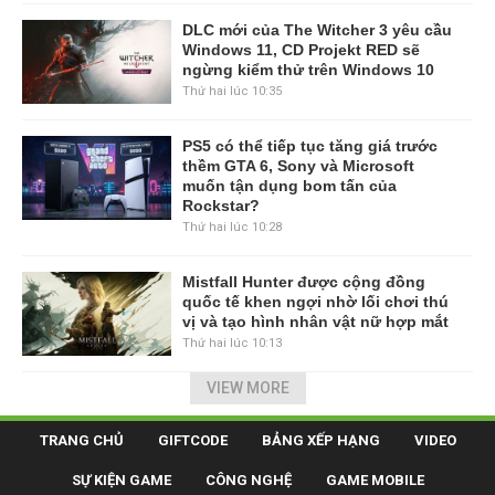
DLC mới của The Witcher 3 yêu cầu
Windows 11, CD Projekt RED sẽ
ngừng kiểm thử trên Windows 10
Thứ hai lúc 10:35
PS5 có thể tiếp tục tăng giá trước
thềm GTA 6, Sony và Microsoft
muốn tận dụng bom tấn của
Rockstar?
Thứ hai lúc 10:28
Mistfall Hunter được cộng đồng
quốc tế khen ngợi nhờ lối chơi thú
vị và tạo hình nhân vật nữ hợp mắt
Thứ hai lúc 10:13
VIEW MORE
TRANG CHỦ
GIFTCODE
BẢNG XẾP HẠNG
VIDEO
SỰ KIỆN GAME
CÔNG NGHỆ
GAME MOBILE