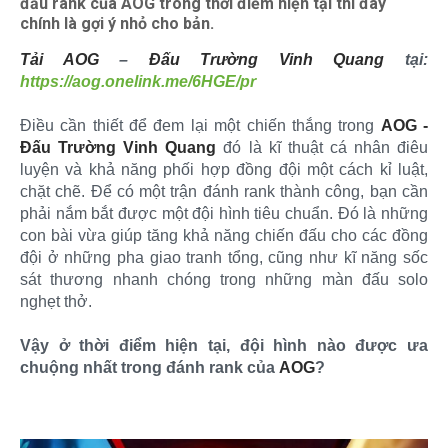
đấu rank của AOG trong thời điểm hiện tại thì đây
chính là gợi ý nhỏ cho bản.
Tải AOG
–
Đấu Trường Vinh Quang
tại:
https://aog.onelink.me/6HGE/pr
Điều cần thiết để đem lại một chiến thắng trong
AOG -
Đấu Trường Vinh Quang
đó là kĩ thuật cá nhân điêu
luyện và khả năng phối hợp đồng đội một cách kỉ luật,
chặt chẽ. Để có một trận đánh rank thành công, bạn cần
phải nắm bắt được một đội hình tiêu chuẩn. Đó là những
con bài vừa giúp tăng khả năng chiến đấu cho các đồng
đội ở những pha giao tranh tổng, cũng như kĩ năng sốc
sát thương nhanh chóng trong những màn đấu solo
nghẹt thở.
Vậy ở thời điểm hiện tại, đội hình nào được ưa
chuộng nhất trong đánh rank của
AOG
?