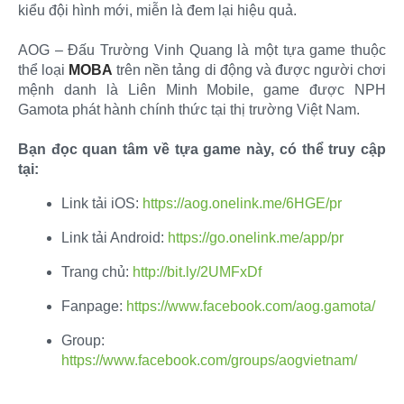
kiểu đội hình mới, miễn là đem lại hiệu quả.
AOG – Đấu Trường Vinh Quang là một tựa game thuộc
thể loại
MOBA
trên nền tảng di động và được người chơi
mệnh danh là Liên Minh Mobile, game được NPH
Gamota phát hành chính thức tại thị trường Việt Nam.
Bạn đọc quan tâm về tựa game này, có thể truy cập
tại:
Link tải iOS:
https://aog.onelink.me/6HGE/pr
Link tải Android:
https://go.onelink.me/app/pr
Trang chủ:
http://bit.ly/2UMFxDf
​
Fanpage:
https://www.facebook.com/aog.gamota/
Group:
https://www.facebook.com/groups/aogvietnam/