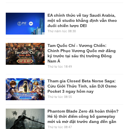
EA chính thức về tay Saudi Arabia,
một số studio khẳng định vẫn theo
đuổi chiến lược DEI
Thứ năm lúc 08:30
Tam Quốc Chí - Vương Chiến:
Chinh Phục Vương Quốc mở đăng
ký trước tại sáu thị trường Đông
Nam Á
Thứ tư lúc 18:49
Tham gia Closed Beta Norse Saga:
Cửu Giới Thức Tỉnh, săn DJI Osmo
Pocket 3 ngay hôm nay
Thứ tư lúc 08:55
Phantom Blade Zero đã hoàn thiện?
Hé lộ thời điểm công bố gameplay
mới và mở đặt trước đang đến gần
Thứ tư lúc 08:47