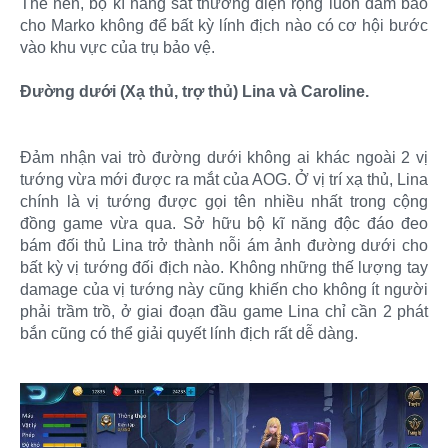
Thế nên, bộ kĩ năng sát thương diện rộng luôn đảm bảo
cho Marko không để bất kỳ lính địch nào có cơ hội bước
vào khu vực của trụ bảo vệ.
Đường dưới (Xạ thủ, trợ thủ) Lina và Caroline.
Đảm nhận vai trò đường dưới không ai khác ngoài 2 vị
tướng vừa mới được ra mắt của AOG. Ở vị trí xạ thủ, Lina
chính là vị tướng được gọi tên nhiều nhất trong cộng
đồng game vừa qua. Sở hữu bộ kĩ năng độc đáo đeo
bám đối thủ Lina trở thành nỗi ám ảnh đường dưới cho
bất kỳ vị tướng đối địch nào. Không những thế lượng tay
damage của vị tướng này cũng khiến cho không ít người
phải trầm trồ, ở giai đoạn đầu game Lina chỉ cần 2 phát
bắn cũng có thể giải quyết lính địch rất dễ dàng.