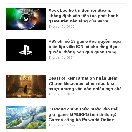
Xbox bác bỏ tin đồn rời Steam,
khẳng định vẫn tiếp tục phát hành
game trên nền tảng của Valve
Thứ ba lúc 09:09
PS5 chỉ có 13 game độc quyền, cựu
biên tập viên IGN lại cho rằng độc
quyền không còn quá quan trọng
Thứ ba lúc 08:54
Beast of Reincarnation nhận điểm
73 trên Metacritic, chiến đấu khá
mượt nhưng vẫn còn nhiều hạn chế
Thứ ba lúc 08:44
Palworld chính thức bước vào thế
giới game MMORPG trên di động:
Garena công bố Palworld Online
Thứ hai lúc 17:29