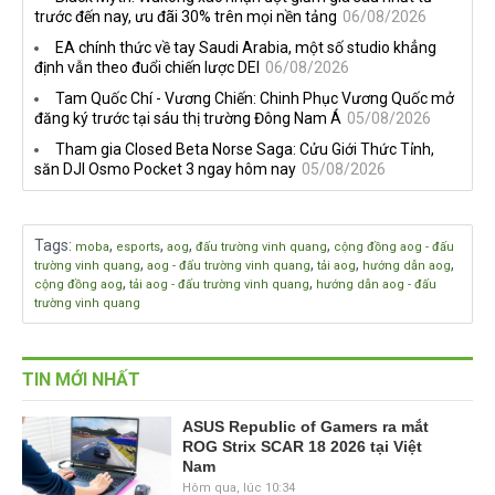
trước đến nay, ưu đãi 30% trên mọi nền tảng
06/08/2026
EA chính thức về tay Saudi Arabia, một số studio khẳng
định vẫn theo đuổi chiến lược DEI
06/08/2026
Tam Quốc Chí - Vương Chiến: Chinh Phục Vương Quốc mở
đăng ký trước tại sáu thị trường Đông Nam Á
05/08/2026
Tham gia Closed Beta Norse Saga: Cửu Giới Thức Tỉnh,
săn DJI Osmo Pocket 3 ngay hôm nay
05/08/2026
Tags
:
,
,
,
,
moba
esports
aog
đấu trường vinh quang
cộng đồng aog - đấu
,
,
,
,
trường vinh quang
aog - đấu trường vinh quang
tải aog
hướng dẫn aog
,
,
cộng đồng aog
tải aog - đấu trường vinh quang
hướng dẫn aog - đấu
trường vinh quang
TIN MỚI NHẤT
ASUS Republic of Gamers ra mắt
ROG Strix SCAR 18 2026 tại Việt
Nam
Hôm qua, lúc 10:34