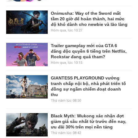
Onimusha: Way of the Sword mất
tầm 20 giờ để hoàn thành, hai mức
độ khó dành cho newbie và lão làng
Hôm qua, lúc 10:27
Trailer gameplay mới của GTA 6
đăng độc quyền 6 tiếng trên Netflix,
Rockstar đang quá tham?
Hôm qua, lúc 10:15
GIANTESS PLAYGROUND vướng
tranh chấp nội bộ, nhà phát triển tố
đồng sự ngầm chiếm đoạt doanh
thu
Thứ năm lúc 08:50
Black Myth: Wukong xác nhận đợt
giảm giá sâu nhất từ trước đến nay,
ưu đãi 30% trên mọi nền tảng
Thứ năm lúc 08:42