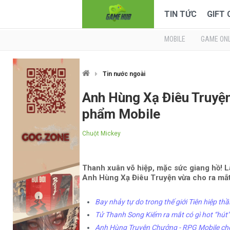
TIN TỨC
GIFT
MOBILE
GAME ONL
Tin nước ngoài
Anh Hùng Xạ Điêu Truyện 
phẩm Mobile
Chuột Mickey
Thanh xuân võ hiệp, mặc sức giang hồ! L
Anh Hùng Xạ Điêu Truyện vừa cho ra mắt
Bay nhảy tự do trong thế giới Tiên hiệp th
Tử Thanh Song Kiếm ra mắt có gì hot “hút”
Anh Hùng Truyện Chưởng - RPG Mobile ch