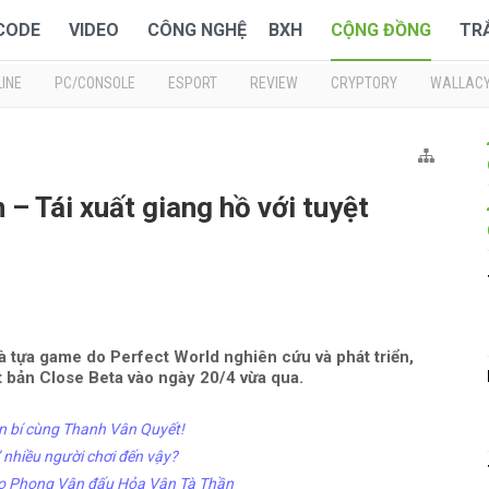
 CODE
VIDEO
CÔNG NGHỆ
BXH
CỘNG ĐỒNG
TR
INE
PC/CONSOLE
ESPORT
REVIEW
CRYPTORY
WALLAC
– Tái xuất giang hồ với tuyệt
à tựa game do Perfect World nghiên cứu và phát triển,
 bản Close Beta vào ngày 20/4 vừa qua.
ần bí cùng Thanh Vân Quyết!
 nhiều người chơi đến vậy?
o Phong Vân đấu Hỏa Vân Tà Thần