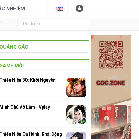
ẮC NGHIỆM
Y
QUẢNG CÁO
GAME MỚI
Thiếu Niên 3Q: Khởi Nguyên
Minh Chủ Võ Lâm - Vplay
Thiếu Niên Ca Hành: Khởi Động