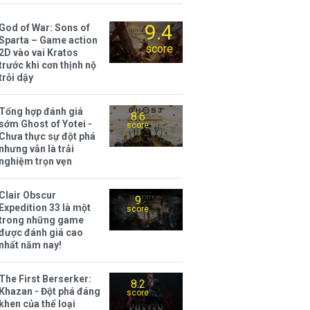
9.4
God of War: Sons of
Sparta – Game action
score
2D vào vai Kratos
trước khi cơn thịnh nộ
trỗi dậy
Tổng hợp đánh giá
8.6
sớm Ghost of Yotei -
score
Chưa thực sự đột phá
nhưng vẫn là trải
nghiệm trọn vẹn
Clair Obscur
9
Expedition 33 là một
score
trong những game
được đánh giá cao
nhất năm nay!
The First Berserker:
8.2
Khazan - Đột phá đáng
score
khen của thể loại