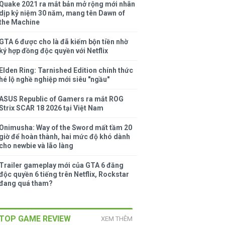
Quake 2021 ra mắt bản mở rộng mới nhân
dịp kỷ niệm 30 năm, mang tên Dawn of
the Machine
GTA 6 được cho là đã kiếm bộn tiền nhờ
ký hợp đồng độc quyền với Netflix
Elden Ring: Tarnished Edition chính thức
hé lộ nghề nghiệp mới siêu "ngầu"
ASUS Republic of Gamers ra mắt ROG
Strix SCAR 18 2026 tại Việt Nam
Onimusha: Way of the Sword mất tầm 20
giờ để hoàn thành, hai mức độ khó dành
cho newbie và lão làng
Trailer gameplay mới của GTA 6 đăng
độc quyền 6 tiếng trên Netflix, Rockstar
đang quá tham?
TOP GAME REVIEW
XEM THÊM