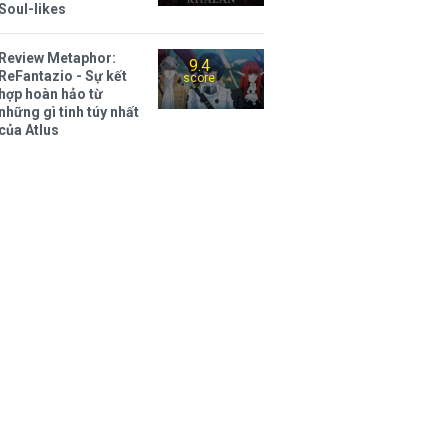
Soul-likes
Review Metaphor:
9.4
ReFantazio - Sự kết
score
hợp hoàn hảo từ
những gì tinh túy nhất
của Atlus