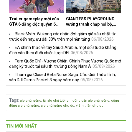
Trailer gameplay mới của
GIANTESS PLAYGROUND
GTA 6 đăng độc quyền 6
vướng tranh chấp nội bộ,
tiếng trên Netflix, Rockstar
nhà phát triển tố đồng sự
Black Myth: Wukong xác nhận đợt giảm giá sâu nhất từ
đang quá tham?
ngầm chiếm đoạt doanh thu
trước đến nay, ưu đãi 30% trên mọi nền tảng
06/08/2026
EA chính thức về tay Saudi Arabia, một số studio khẳng
định vẫn theo đuổi chiến lược DEI
06/08/2026
Tam Quốc Chí - Vương Chiến: Chinh Phục Vương Quốc mở
đăng ký trước tại sáu thị trường Đông Nam Á
05/08/2026
Tham gia Closed Beta Norse Saga: Cửu Giới Thức Tỉnh,
săn DJI Osmo Pocket 3 ngay hôm nay
05/08/2026
Tags
:
,
,
,
alo chủ tướng
tải alo chủ tướng
hướng dẫn alo chủ tướng
cộng
,
,
đồng alo chủ tướng
alo chủ tướng chu du
viêm thần chu du
TIN MỚI NHẤT