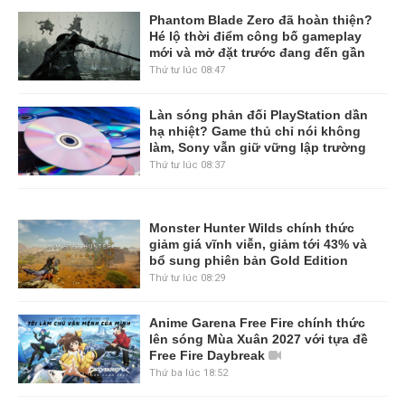
Phantom Blade Zero đã hoàn thiện?
Hé lộ thời điểm công bố gameplay
mới và mở đặt trước đang đến gần
Thứ tư lúc 08:47
Làn sóng phản đối PlayStation dần
hạ nhiệt? Game thủ chỉ nói không
làm, Sony vẫn giữ vững lập trường
Thứ tư lúc 08:37
Monster Hunter Wilds chính thức
giảm giá vĩnh viễn, giảm tới 43% và
bổ sung phiên bản Gold Edition
Thứ tư lúc 08:29
Anime Garena Free Fire chính thức
lên sóng Mùa Xuân 2027 với tựa đề
Free Fire Daybreak
Thứ ba lúc 18:52