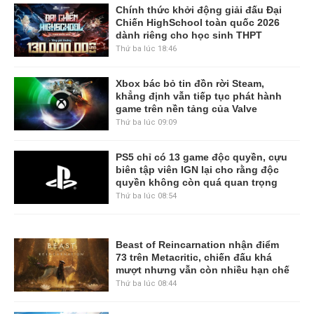
Chính thức khởi động giải đấu Đại
Chiến HighSchool toàn quốc 2026
dành riêng cho học sinh THPT
Thứ ba lúc 18:46
Xbox bác bỏ tin đồn rời Steam,
khẳng định vẫn tiếp tục phát hành
game trên nền tảng của Valve
Thứ ba lúc 09:09
PS5 chỉ có 13 game độc quyền, cựu
biên tập viên IGN lại cho rằng độc
quyền không còn quá quan trọng
Thứ ba lúc 08:54
Beast of Reincarnation nhận điểm
73 trên Metacritic, chiến đấu khá
mượt nhưng vẫn còn nhiều hạn chế
Thứ ba lúc 08:44