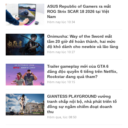
ASUS Republic of Gamers ra mắt
ROG Strix SCAR 18 2026 tại Việt
Nam
Hôm nay lúc 10:34
Onimusha: Way of the Sword mất
tầm 20 giờ để hoàn thành, hai mức
độ khó dành cho newbie và lão làng
Hôm nay lúc 10:27
Trailer gameplay mới của GTA 6
đăng độc quyền 6 tiếng trên Netflix,
Rockstar đang quá tham?
Hôm nay lúc 10:15
GIANTESS PLAYGROUND vướng
tranh chấp nội bộ, nhà phát triển tố
đồng sự ngầm chiếm đoạt doanh
thu
Hôm qua, lúc 08:50