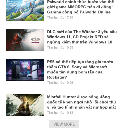
Palworld chính thức bước vào thế
giới game MMORPG trên di động:
Garena công bố Palworld Online
Thứ hai lúc 17:29
DLC mới của The Witcher 3 yêu cầu
Windows 11, CD Projekt RED sẽ
ngừng kiểm thử trên Windows 10
Thứ hai lúc 10:35
PS5 có thể tiếp tục tăng giá trước
thềm GTA 6, Sony và Microsoft
muốn tận dụng bom tấn của
Rockstar?
Thứ hai lúc 10:28
Mistfall Hunter được cộng đồng
quốc tế khen ngợi nhờ lối chơi thú
vị và tạo hình nhân vật nữ hợp mắt
Thứ hai lúc 10:13
VIEW MORE