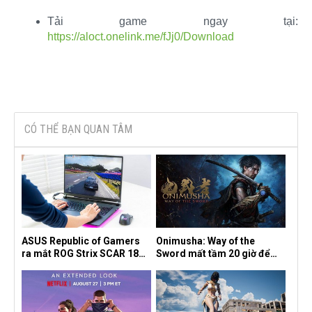
Tải game ngay tại:
https://aloct.onelink.me/fJj0/Download
CÓ THỂ BẠN QUAN TÂM
ASUS Republic of Gamers
Onimusha: Way of the
ra mắt ROG Strix SCAR 18
Sword mất tầm 20 giờ để
2026 tại Việt Nam
hoàn thành, hai mức độ khó
dành cho newbie và lão làng