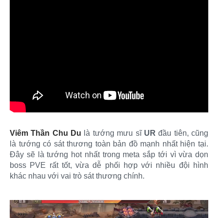
Viêm Thần Chu Du
là tướng mưu sĩ
UR
đầu tiên, cũng
là tướng có sát thương toàn bản đồ mạnh nhất hiện tại.
Đây sẽ là tướng hot nhất trong meta sắp tới vì vừa dọn
boss PVE rất tốt, vừa dễ phối hợp với nhiều đội hình
khác nhau với vai trò sát thương chính.