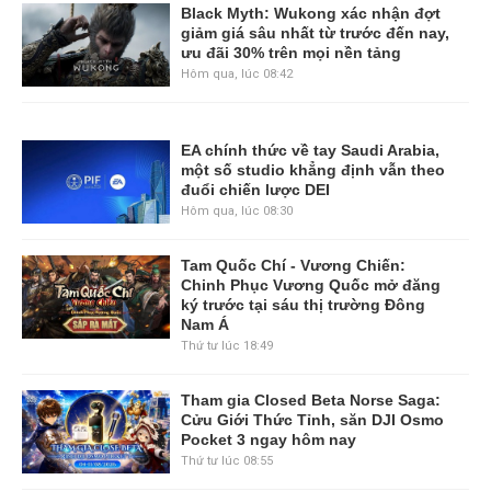
Black Myth: Wukong xác nhận đợt
giảm giá sâu nhất từ trước đến nay,
ưu đãi 30% trên mọi nền tảng
Hôm qua, lúc 08:42
EA chính thức về tay Saudi Arabia,
một số studio khẳng định vẫn theo
đuổi chiến lược DEI
Hôm qua, lúc 08:30
Tam Quốc Chí - Vương Chiến:
Chinh Phục Vương Quốc mở đăng
ký trước tại sáu thị trường Đông
Nam Á
Thứ tư lúc 18:49
Tham gia Closed Beta Norse Saga:
Cửu Giới Thức Tỉnh, săn DJI Osmo
Pocket 3 ngay hôm nay
Thứ tư lúc 08:55