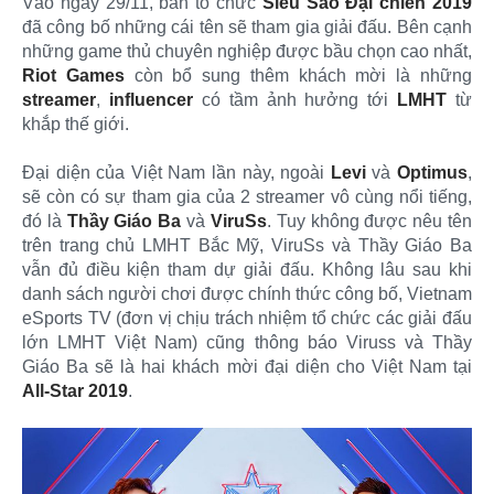
Vào ngày 29/11, ban tổ chức
Siêu Sao Đại chiến 2019
đã công bố những cái tên sẽ tham gia giải đấu. Bên cạnh
những game thủ chuyên nghiệp được bầu chọn cao nhất,
Riot Games
còn bổ sung thêm khách mời là những
streamer
,
influencer
có tầm ảnh hưởng tới
LMHT
từ
khắp thế giới.
Đại diện của Việt Nam lần này, ngoài
Levi
và
Optimus
,
sẽ còn có sự tham gia của 2 streamer vô cùng nổi tiếng,
đó là
Thầy Giáo Ba
và
ViruSs
. Tuy không được nêu tên
trên trang chủ LMHT Bắc Mỹ, ViruSs và Thầy Giáo Ba
vẫn đủ điều kiện tham dự giải đấu. Không lâu sau khi
danh sách người chơi được chính thức công bố, Vietnam
eSports TV (đơn vị chịu trách nhiệm tổ chức các giải đấu
lớn LMHT Việt Nam) cũng thông báo Viruss và Thầy
Giáo Ba sẽ là hai khách mời đại diện cho Việt Nam tại
All-Star 2019
.