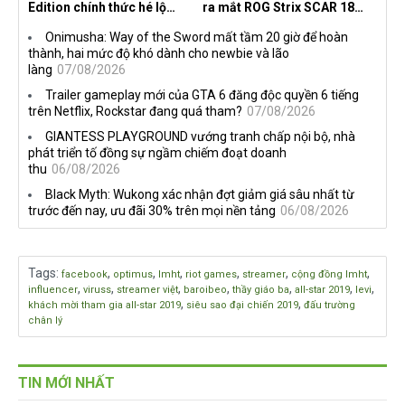
Edition chính thức hé lộ
ra mắt ROG Strix SCAR 18
nghề nghiệp mới siêu "ngầu"
2026 tại Việt Nam
Onimusha: Way of the Sword mất tầm 20 giờ để hoàn
thành, hai mức độ khó dành cho newbie và lão
làng
07/08/2026
Trailer gameplay mới của GTA 6 đăng độc quyền 6 tiếng
trên Netflix, Rockstar đang quá tham?
07/08/2026
GIANTESS PLAYGROUND vướng tranh chấp nội bộ, nhà
phát triển tố đồng sự ngầm chiếm đoạt doanh
thu
06/08/2026
Black Myth: Wukong xác nhận đợt giảm giá sâu nhất từ
trước đến nay, ưu đãi 30% trên mọi nền tảng
06/08/2026
Tags
:
,
,
,
,
,
,
facebook
optimus
lmht
riot games
streamer
cộng đồng lmht
,
,
,
,
,
,
,
influencer
viruss
streamer việt
baroibeo
thầy giáo ba
all-star 2019
levi
,
,
khách mời tham gia all-star 2019
siêu sao đại chiến 2019
đấu trường
chân lý
TIN MỚI NHẤT