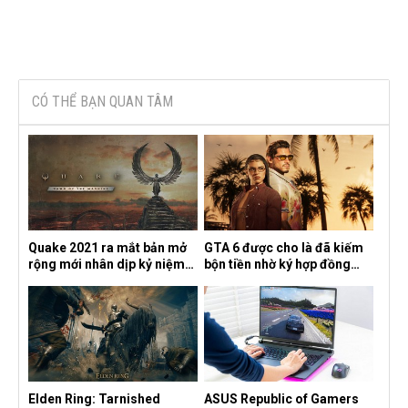
CÓ THỂ BẠN QUAN TÂM
Quake 2021 ra mắt bản mở
GTA 6 được cho là đã kiếm
rộng mới nhân dịp kỷ niệm
bộn tiền nhờ ký hợp đồng
30 năm, mang tên Dawn of
độc quyền với Netflix
the Machine
Elden Ring: Tarnished
ASUS Republic of Gamers